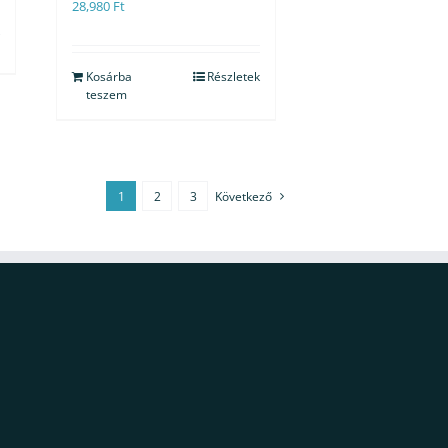
28,980
Ft
Kosárba
Részletek
teszem
1
2
3
Következő