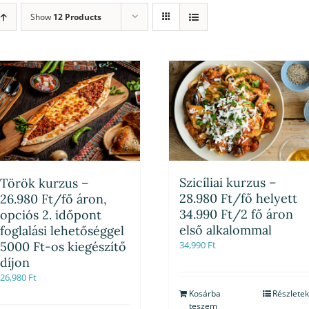
Show
12 Products
Szicíliai kurzus –
Török kurzus –
28.980 Ft/fő helyett
26.980 Ft/fő áron,
34.990 Ft/2 fő áron
opciós 2. időpont
első alkalommal
foglalási lehetőséggel
5000 Ft-os kiegészítő
34,990
Ft
díjon
26,980
Ft
Kosárba
Részletek
teszem