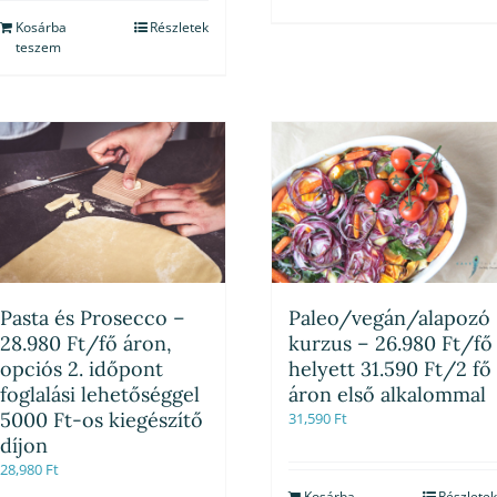
Kosárba
Részletek
teszem
Pasta és Prosecco –
Paleo/vegán/alapozó
28.980 Ft/fő áron,
kurzus – 26.980 Ft/fő
opciós 2. időpont
helyett 31.590 Ft/2 fő
foglalási lehetőséggel
áron első alkalommal
5000 Ft-os kiegészítő
31,590
Ft
díjon
28,980
Ft
Kosárba
Részletek