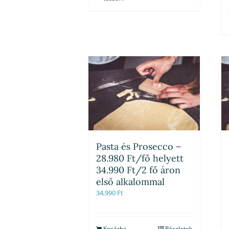
Pasta és Prosecco –
28.980 Ft/fő helyett
34.990 Ft/2 fő áron
első alkalommal
34,990
Ft
Kosárba
Részletek