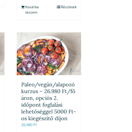
Kosárba
Részletek
teszem
Paleo/vegán/alapozó
kurzus – 26.980 Ft/fő
áron, opciós 2.
időpont foglalási
lehetőséggel 5000 Ft-
os kiegészítő díjon
26,980
Ft