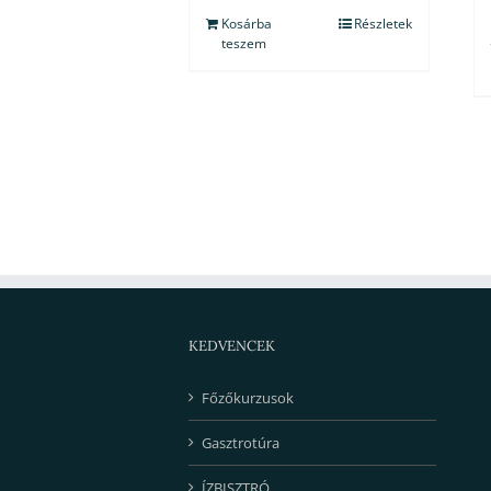
Kosárba
Részletek
teszem
KEDVENCEK
Főzőkurzusok
Gasztrotúra
ÍZBISZTRÓ