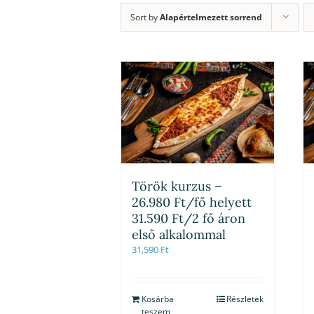
Sort by
Alapértelmezett sorrend
Török kurzus –
26.980 Ft/fő helyett
31.590 Ft/2 fő áron
első alkalommal
31,590
Ft
Kosárba
Részletek
teszem