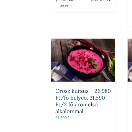
teszem
Orosz kurzus – 26.980
Ft/fő helyett 31.590
Ft/2 fő áron első
alkalommal
31,590
Ft