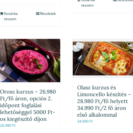
teszem
Kosárba
Részletek
teszem
Olasz kurzus és
Orosz kurzus – 26.980
Limoncello készítés –
Ft/fő áron, opciós 2.
28.980 Ft/fő helyett
időpont foglalási
34.990 Ft/2 fő áron
lehetőséggel 5000 Ft-
első alkalommal
os kiegészítő díjon
34,990
Ft
26,980
Ft