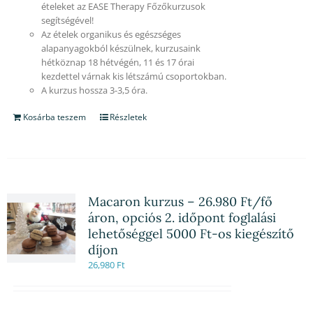
ételeket az EASE Therapy Főzőkurzusok
segítségével!
Az ételek organikus és egészséges
alapanyagokból készülnek, kurzusaink
hétköznap 18 hétvégén, 11 és 17 órai
kezdettel várnak kis létszámú csoportokban.
A kurzus hossza 3-3,5 óra.
Kosárba teszem
Részletek
Macaron kurzus – 26.980 Ft/fő
áron, opciós 2. időpont foglalási
lehetőséggel 5000 Ft-os kiegészítő
díjon
26,980
Ft