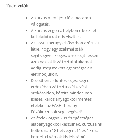
Tudnivalók
A kurzus menüje: 3 féle macaron
válogatás.
A kurzus végén a helyben elkészített
kollekciótokat el is viszitek.
Az EASE Therapy elsősorban azért jött
létre, hogy egy szakmai stáb
segítségével kiegészülve segíthessen
azoknak, akik változtatni akarnak
addigi megszokott egészségtelen
életmódjukon.
Kezedben a döntés: egészséged
érdekében változtass étkezési
szokásaidon, készíts minden nap
ízletes, káros anyagoktól mentes
ételeket az EASE Therapy
Főzőkurzusok segítségével!
Az ételek organikus és egészséges
alapanyagokból készülnek, kurzusaink
hétköznap 18 hétvégén, 11 és 17 órai
kezdettel várnak kis létszámú