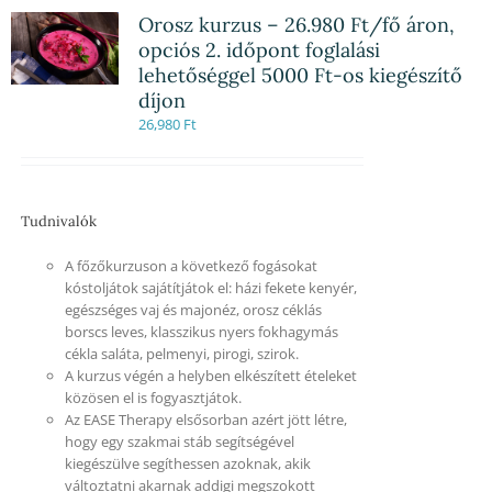
Orosz kurzus – 26.980 Ft/fő áron,
opciós 2. időpont foglalási
lehetőséggel 5000 Ft-os kiegészítő
díjon
26,980
Ft
Tudnivalók
A főzőkurzuson a következő fogásokat
kóstoljátok sajátítjátok el: házi fekete kenyér,
egészséges vaj és majonéz, orosz céklás
borscs leves, klasszikus nyers fokhagymás
cékla saláta, pelmenyi, pirogi, szirok.
A kurzus végén a helyben elkészített ételeket
közösen el is fogyasztjátok.
Az EASE Therapy elsősorban azért jött létre,
hogy egy szakmai stáb segítségével
kiegészülve segíthessen azoknak, akik
változtatni akarnak addigi megszokott