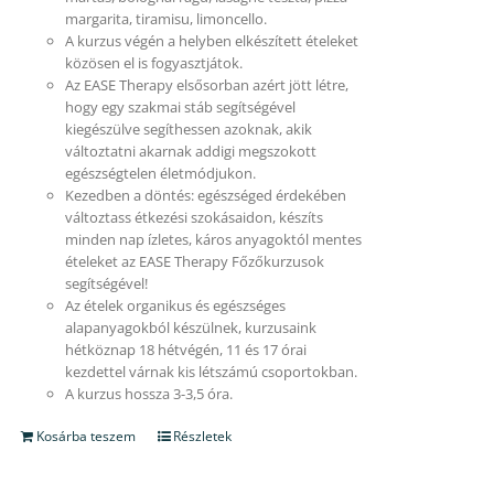
margarita, tiramisu, limoncello.
A kurzus végén a helyben elkészített ételeket
közösen el is fogyasztjátok.
Az EASE Therapy elsősorban azért jött létre,
hogy egy szakmai stáb segítségével
kiegészülve segíthessen azoknak, akik
változtatni akarnak addigi megszokott
egészségtelen életmódjukon.
Kezedben a döntés: egészséged érdekében
változtass étkezési szokásaidon, készíts
minden nap ízletes, káros anyagoktól mentes
ételeket az EASE Therapy Főzőkurzusok
segítségével!
Az ételek organikus és egészséges
alapanyagokból készülnek, kurzusaink
hétköznap 18 hétvégén, 11 és 17 órai
kezdettel várnak kis létszámú csoportokban.
A kurzus hossza 3-3,5 óra.
Kosárba teszem
Részletek