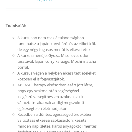
Tudnivalók
A kurzuson nem csak általánosságban
tanulhatsz a japán konyháról és az etikettről,
de egy négy fogásos menüt is elkészítetek.
A kurzus menüje: Gyoza, Miso leves udon
tésztával, Japán curry karaage, Mochi matcha
porral.
A kurzus végén a helyben elkészített ételeket
közösen el is fogyasztjátok.
Az EASE Therapy elsősorban azért jött létre,
hogy egy szakmai stáb segítségével
kiegészülve segíthessen azoknak, akik
változtatni akarnak addigi megszokott
egészségtelen életmódjukon.
Kezedben a döntés: egészséged érdekében
változtass étkezési szokásaidon, készíts
minden nap ízletes, káros anyagoktól mentes
ételeket az EASE Therapy Főzőkurzusok