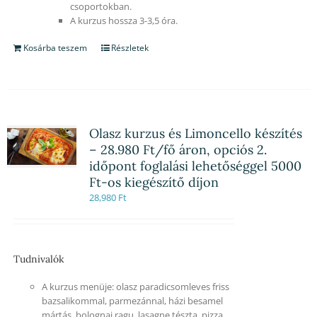
csoportokban.
A kurzus hossza 3-3,5 óra.
Kosárba teszem
Részletek
Olasz kurzus és Limoncello készítés
– 28.980 Ft/fő áron, opciós 2.
időpont foglalási lehetőséggel 5000
Ft-os kiegészítő díjon
28,980
Ft
Tudnivalók
A kurzus menüje: olasz paradicsomleves friss
bazsalikommal, parmezánnal, házi besamel
mártás, bolognai ragu, lasagne tészta, pizza