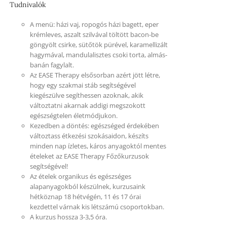
Tudnivalók
A menü: házi vaj, ropogós házi bagett, eper
krémleves, aszalt szilvával töltött bacon-be
göngyölt csirke, sütőtök pürével, karamellizált
hagymával, mandulalisztes csoki torta, almás-
banán fagylalt.
Az EASE Therapy elsősorban azért jött létre,
hogy egy szakmai stáb segítségével
kiegészülve segíthessen azoknak, akik
változtatni akarnak addigi megszokott
egészségtelen életmódjukon.
Kezedben a döntés: egészséged érdekében
változtass étkezési szokásaidon, készíts
minden nap ízletes, káros anyagoktól mentes
ételeket az EASE Therapy Főzőkurzusok
segítségével!
Az ételek organikus és egészséges
alapanyagokból készülnek, kurzusaink
hétköznap 18 hétvégén, 11 és 17 órai
kezdettel várnak kis létszámú csoportokban.
A kurzus hossza 3-3,5 óra.