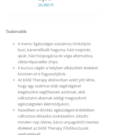
26,980
Ft
Tudnivalók
A menü: Egészséges szezámos tönkölyös
buci, karamellizált hagyma, házi majonéz,
ajvár, házi húspogácsa és vega alternatíva,
cékla/répa/zeller chips.
A kurzus végén a helyben elkészített ételeket
közösen el is fogyasztjátok.
Az EASE Therapy elsősorban azért jött létre,
hogy egy szakmai stáb segítségével
kiegészülve segíthessen azoknak, akik
változtatni akarnak addigi megszokott
egészségtelen életmódjukon.
Kezedben a döntés: egészséged érdekében
változtass étkezési szokásaidon, készíts
minden nap ízletes, káros anyagoktól mentes
ételeket az EASE Therapy Főzőkurzusok
segítségével!