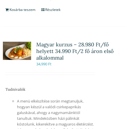
Kosárba teszem
Részletek
Magyar kurzus – 28.980 Ft/fő
helyett 34.990 Ft/2 fő áron első
alkalommal
34,990
Ft
Tudnivalók
A menü elkészítése során megtanuljuk,
hogyan készül a valódi csirkepaprikás
galuskával, ahogy a nagymamáinktól
tanultuk. Mindeközben házi pálinkát
kóstolunk, kikerekítve a magyaros életérzést.