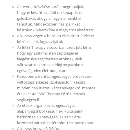
A menü elkészítése során megtanuljuk,
hogyan készül a valódi csirkepaprikás
galuskával, ahogy a nagymamáinktól
tanultuk. Mindeközben házi pálinkát
kóstolunk, kikerekítve a magyaros életérzést.
A kurzus végén a helyben elkészített ételeket
közösen el is fogyasztjátok
Az EASE Therapy elsősorban azért jött létre,
hogy egy szakmai stáb segítségével
kiegészülve segíthessen azoknak, akik
változtatni akarnak addigi megszokott
egészségtelen életmódjukon.
Kezedben a döntés: egészséged érdekében
változtass étkezési szokásaidon, készíts
minden nap ízletes, káros anyagoktól mentes
ételeket az EASE Therapy Főzőkurzusok
segítségével!
Az ételek organikus és egészséges
alapanyagokból készülnek, kurzusaink
hétköznap 18 hétvégén, 11 és 17 órai
kezdettel várnak kis létszámú csoportokban.
A kurzus hossza 3-3,5 óra.