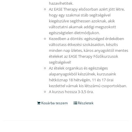
hazavihetitek.
Az EASE Therapy elsősorban azért jött létre,
hogy egy szakmai stáb segítségével
kiegészülve segíthessen azoknak, akik
változtatni akarnak addigi megszokott
egészségtelen életmódjukon.
Kezedben a döntés: egészséged érdekében
változtass étkezési szokásaidon, készíts
minden nap ízletes, káros anyagoktól mentes
ételeket az EASE Therapy Főzőkurzusok
segítségével!
Az ételek organikus és egészséges
alapanyagokból készülnek, kurzusaink
hétköznap 18 hétvégén, 11 és 17 órai
kezdettel várnak kis létszámú csoportokban.
A kurzus hossza 3-3,5 óra.
Kosárba teszem
Részletek