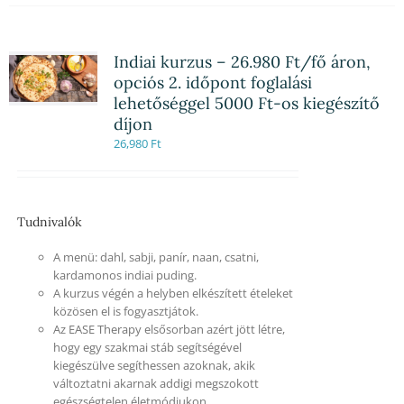
Indiai kurzus – 26.980 Ft/fő áron,
opciós 2. időpont foglalási
lehetőséggel 5000 Ft-os kiegészítő
díjon
26,980
Ft
Tudnivalók
A menü: dahl, sabji, panír, naan, csatni,
kardamonos indiai puding.
A kurzus végén a helyben elkészített ételeket
közösen el is fogyasztjátok.
Az EASE Therapy elsősorban azért jött létre,
hogy egy szakmai stáb segítségével
kiegészülve segíthessen azoknak, akik
változtatni akarnak addigi megszokott
egészségtelen életmódjukon.