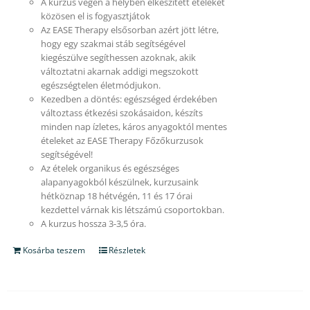
A kurzus végén a helyben elkészített ételeket
közösen el is fogyasztjátok
Az EASE Therapy elsősorban azért jött létre,
hogy egy szakmai stáb segítségével
kiegészülve segíthessen azoknak, akik
változtatni akarnak addigi megszokott
egészségtelen életmódjukon.
Kezedben a döntés: egészséged érdekében
változtass étkezési szokásaidon, készíts
minden nap ízletes, káros anyagoktól mentes
ételeket az EASE Therapy Főzőkurzusok
segítségével!
Az ételek organikus és egészséges
alapanyagokból készülnek, kurzusaink
hétköznap 18 hétvégén, 11 és 17 órai
kezdettel várnak kis létszámú csoportokban.
A kurzus hossza 3-3,5 óra.
Kosárba teszem
Részletek