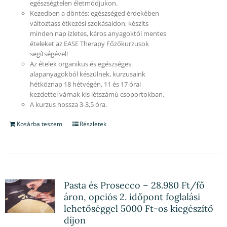
egészségtelen életmódjukon.
Kezedben a döntés: egészséged érdekében
változtass étkezési szokásaidon, készíts
minden nap ízletes, káros anyagoktól mentes
ételeket az EASE Therapy Főzőkurzusok
segítségével!
Az ételek organikus és egészséges
alapanyagokból készülnek, kurzusaink
hétköznap 18 hétvégén, 11 és 17 órai
kezdettel várnak kis létszámú csoportokban.
A kurzus hossza 3-3,5 óra.
Kosárba teszem
Részletek
Pasta és Prosecco – 28.980 Ft/fő
áron, opciós 2. időpont foglalási
lehetőséggel 5000 Ft-os kiegészítő
díjon