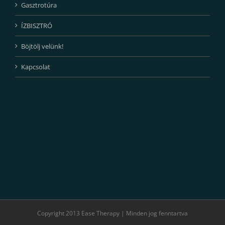
Gasztrotúra
ÍZBISZTRÓ
Böjtölj velünk!
Kapcsolat
Copyright 2013 Ease Therapy | Minden jog fenntartva