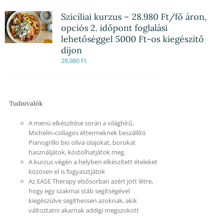
Szicíliai kurzus – 28.980 Ft/fő áron,
opciós 2. időpont foglalási
lehetőséggel 5000 Ft-os kiegészítő
díjon
28,980
Ft
Tudnivalók
A menü elkészítése során a világhírű,
Michelin-csillagos éttermeknek beszállító
Pianogrillo bio olíva olajokat, borokat
használjátok, kóstolhatjátok meg.
A kurzus végén a helyben elkészített ételeket
közösen el is fogyasztjátok
Az EASE Therapy elsősorban azért jött létre,
hogy egy szakmai stáb segítségével
kiegészülve segíthessen azoknak, akik
változtatni akarnak addigi megszokott