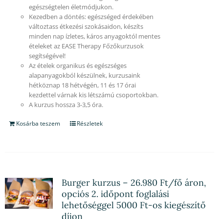
egészségtelen életmódjukon.
Kezedben a döntés: egészséged érdekében
változtass étkezési szokásaidon, készíts
minden nap ízletes, káros anyagoktól mentes
ételeket az EASE Therapy Főzőkurzusok
segítségével!
Az ételek organikus és egészséges
alapanyagokból készülnek, kurzusaink
hétköznap 18 hétvégén, 11 és 17 órai
kezdettel várnak kis létszámú csoportokban.
A kurzus hossza 3-3,5 óra.
Kosárba teszem
Részletek
Burger kurzus – 26.980 Ft/fő áron,
opciós 2. időpont foglalási
lehetőséggel 5000 Ft-os kiegészítő
díjon