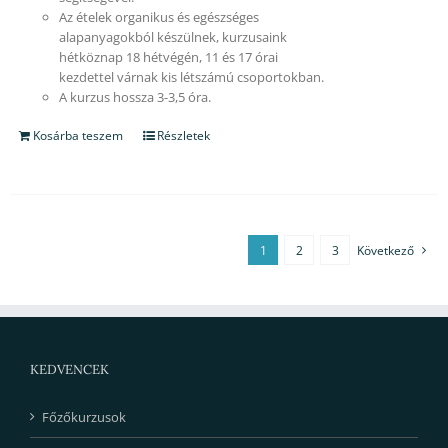
Az ételek organikus és egészséges
alapanyagokból készülnek, kurzusaink
hétköznap 18 hétvégén, 11 és 17 órai
kezdettel várnak kis létszámú csoportokban.
A kurzus hossza 3-3,5 óra.
Kosárba teszem
Részletek
1
2
3
Következő
KEDVENCEK
Főzőkurzusok