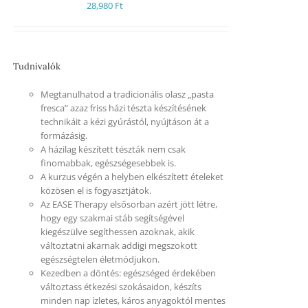
28,980
Ft
Tudnivalók
Megtanulhatod a tradicionális olasz „pasta
fresca” azaz friss házi tészta készítésének
technikáit a kézi gyúrástól, nyújtáson át a
formázásig.
A házilag készített tészták nem csak
finomabbak, egészségesebbek is.
A kurzus végén a helyben elkészített ételeket
közösen el is fogyasztjátok.
Az EASE Therapy elsősorban azért jött létre,
hogy egy szakmai stáb segítségével
kiegészülve segíthessen azoknak, akik
változtatni akarnak addigi megszokott
egészségtelen életmódjukon.
Kezedben a döntés: egészséged érdekében
változtass étkezési szokásaidon, készíts
minden nap ízletes, káros anyagoktól mentes