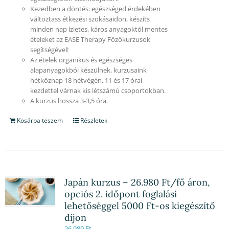
Kezedben a döntés: egészséged érdekében
változtass étkezési szokásaidon, készíts
minden nap ízletes, káros anyagoktól mentes
ételeket az EASE Therapy Főzőkurzusok
segítségével!
Az ételek organikus és egészséges
alapanyagokból készülnek, kurzusaink
hétköznap 18 hétvégén, 11 és 17 órai
kezdettel várnak kis létszámú csoportokban.
A kurzus hossza 3-3,5 óra.
Kosárba teszem
Részletek
Japán kurzus – 26.980 Ft/fő áron,
opciós 2. időpont foglalási
lehetőséggel 5000 Ft-os kiegészítő
díjon
26,980
Ft