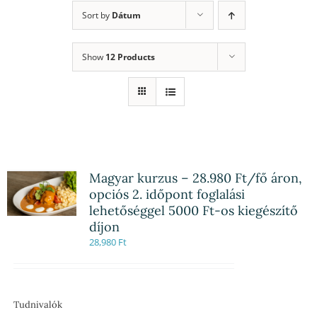
Sort by
Dátum
Show
12 Products
Magyar kurzus – 28.980 Ft/fő áron,
opciós 2. időpont foglalási
lehetőséggel 5000 Ft-os kiegészítő
díjon
28,980
Ft
Tudnivalók