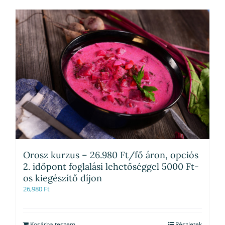
Orosz kurzus – 26.980 Ft/fő áron, opciós
2. időpont foglalási lehetőséggel 5000 Ft-
os kiegészítő díjon
26,980
Ft
Kosárba teszem
Részletek