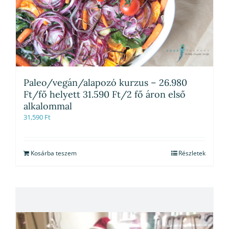
Paleo/vegán/alapozó kurzus – 26.980
Ft/fő helyett 31.590 Ft/2 fő áron első
alkalommal
31,590
Ft
Kosárba teszem
Részletek