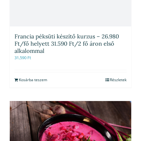
Francia péksüti készítő kurzus – 26.980
Ft/fő helyett 31.590 Ft/2 fő áron első
alkalommal
31,590
Ft
Kosárba teszem
Részletek