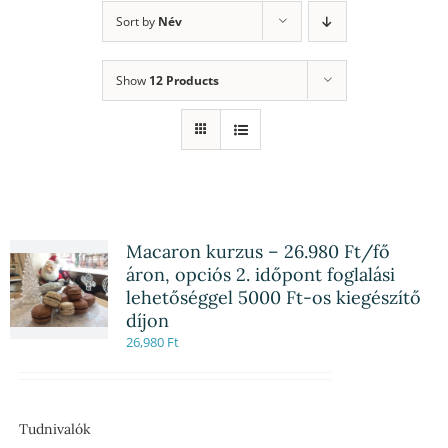
Sort by
Név
Show
12 Products
Macaron kurzus – 26.980 Ft/fő
áron, opciós 2. időpont foglalási
lehetőséggel 5000 Ft-os kiegészítő
díjon
26,980
Ft
Tudnivalók