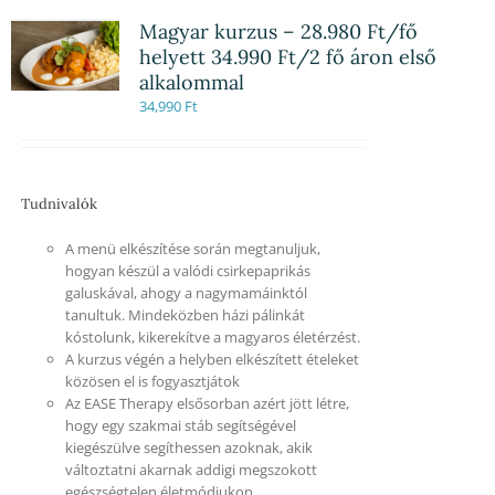
Magyar kurzus – 28.980 Ft/fő
helyett 34.990 Ft/2 fő áron első
alkalommal
34,990
Ft
Tudnivalók
A menü elkészítése során megtanuljuk,
hogyan készül a valódi csirkepaprikás
galuskával, ahogy a nagymamáinktól
tanultuk. Mindeközben házi pálinkát
kóstolunk, kikerekítve a magyaros életérzést.
A kurzus végén a helyben elkészített ételeket
közösen el is fogyasztjátok
Az EASE Therapy elsősorban azért jött létre,
hogy egy szakmai stáb segítségével
kiegészülve segíthessen azoknak, akik
változtatni akarnak addigi megszokott
egészségtelen életmódjukon.