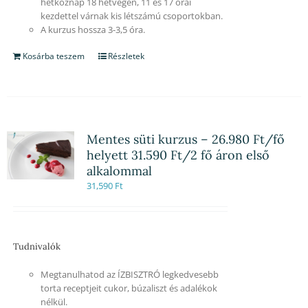
hétköznap 18 hétvégén, 11 és 17 órai
kezdettel várnak kis létszámú csoportokban.
A kurzus hossza 3-3,5 óra.
Kosárba teszem
Részletek
Mentes süti kurzus – 26.980 Ft/fő
helyett 31.590 Ft/2 fő áron első
alkalommal
31,590
Ft
Tudnivalók
Megtanulhatod az ÍZBISZTRÓ legkedvesebb
torta receptjeit cukor, búzaliszt és adalékok
nélkül.