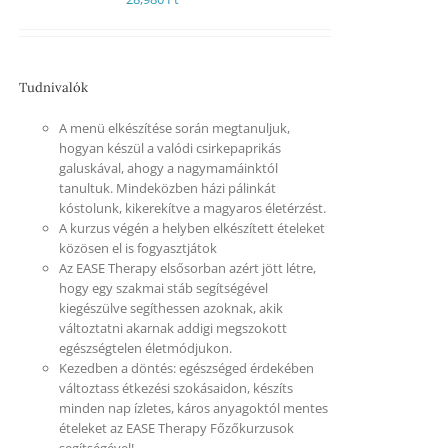
Tudnivalók
A menü elkészítése során megtanuljuk,
hogyan készül a valódi csirkepaprikás
galuskával, ahogy a nagymamáinktól
tanultuk. Mindeközben házi pálinkát
kóstolunk, kikerekítve a magyaros életérzést.
A kurzus végén a helyben elkészített ételeket
közösen el is fogyasztjátok
Az EASE Therapy elsősorban azért jött létre,
hogy egy szakmai stáb segítségével
kiegészülve segíthessen azoknak, akik
változtatni akarnak addigi megszokott
egészségtelen életmódjukon.
Kezedben a döntés: egészséged érdekében
változtass étkezési szokásaidon, készíts
minden nap ízletes, káros anyagoktól mentes
ételeket az EASE Therapy Főzőkurzusok
segítségével!