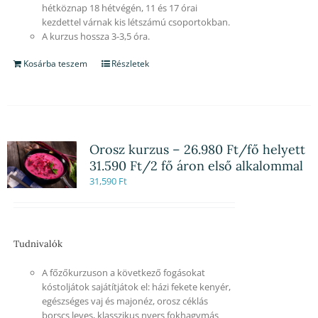
hétköznap 18 hétvégén, 11 és 17 órai
kezdettel várnak kis létszámú csoportokban.
A kurzus hossza 3-3,5 óra.
Kosárba teszem
Részletek
Orosz kurzus – 26.980 Ft/fő helyett
31.590 Ft/2 fő áron első alkalommal
31,590
Ft
Tudnivalók
A főzőkurzuson a következő fogásokat
kóstoljátok sajátítjátok el: házi fekete kenyér,
egészséges vaj és majonéz, orosz céklás
borscs leves, klasszikus nyers fokhagymás