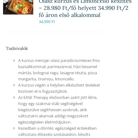
Olasz kurzus és Limoncello készítés
– 28.980 Ft/fő helyett 34.990 Ft/2
fő áron első alkalommal
34,990
Ft
Tudnivalók
A kurzus menüje: olasz paradicsomleves friss
bazsalikommal, parmezánnal, házi besamel
mártás, bolognai ragu, lasagne tészta, pizza
margarita, tiramisu, limoncello.
A kurzus végén a helyben elkészített ételeket
közösen el is fogyasztjátok.
Az EASE Therapy elsősorban azért jött létre,
hogy egy szakmai stáb segítségével
kiegészülve segíthessen azoknak, akik
változtatni akarnak addigi megszokott
egészségtelen életmódjukon.
Kezedben a döntés: egészséged érdekében
változtass étkezési szokásaidon, készíts