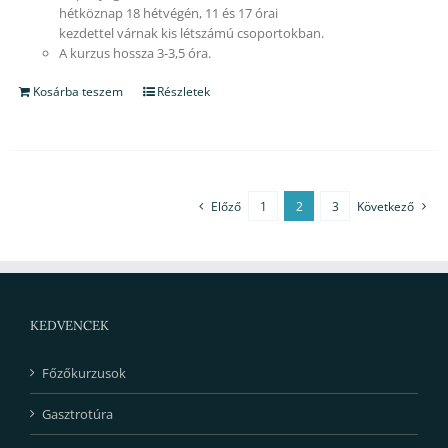
hétköznap 18 hétvégén, 11 és 17 órai
kezdettel várnak kis létszámú csoportokban.
A kurzus hossza 3-3,5 óra.
Kosárba teszem
Részletek
Előző
1
2
3
Következő
KEDVENCEK
Főzőkurzusok
Gasztrotúra