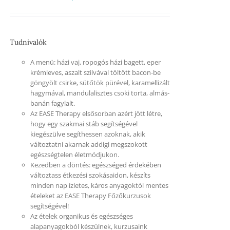
Tudnivalók
A menü: házi vaj, ropogós házi bagett, eper
krémleves, aszalt szilvával töltött bacon-be
göngyölt csirke, sütőtök pürével, karamellizált
hagymával, mandulalisztes csoki torta, almás-
banán fagylalt.
Az EASE Therapy elsősorban azért jött létre,
hogy egy szakmai stáb segítségével
kiegészülve segíthessen azoknak, akik
változtatni akarnak addigi megszokott
egészségtelen életmódjukon.
Kezedben a döntés: egészséged érdekében
változtass étkezési szokásaidon, készíts
minden nap ízletes, káros anyagoktól mentes
ételeket az EASE Therapy Főzőkurzusok
segítségével!
Az ételek organikus és egészséges
alapanyagokból készülnek, kurzusaink