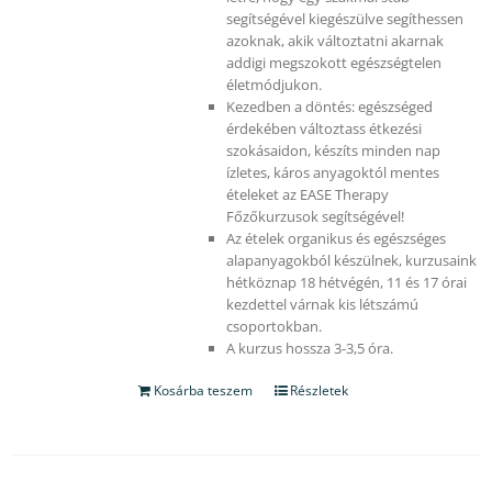
segítségével kiegészülve segíthessen
azoknak, akik változtatni akarnak
addigi megszokott egészségtelen
életmódjukon.
Kezedben a döntés: egészséged
érdekében változtass étkezési
szokásaidon, készíts minden nap
ízletes, káros anyagoktól mentes
ételeket az EASE Therapy
Főzőkurzusok segítségével!
Az ételek organikus és egészséges
alapanyagokból készülnek, kurzusaink
hétköznap 18 hétvégén, 11 és 17 órai
kezdettel várnak kis létszámú
csoportokban.
A kurzus hossza 3-3,5 óra.
Kosárba teszem
Részletek