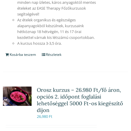
minden nap ízletes, káros anyagoktól mentes
ételeket az EASE Therapy Főzőkurzusok
segítségével!
Az ételek organikus és egészséges
alapanyagokból készülnek, kurzusaink
hétköznap 18 hétvégén, 11 és 17 órai
kezdettel várnak kis létszámú csoportokban.
A kurzus hossza 3-3,5 óra.
Kosárba teszem
Részletek
Orosz kurzus – 26.980 Ft/fő áron,
opciós 2. időpont foglalási
lehetőséggel 5000 Ft-os kiegészítő
díjon
26,980
Ft