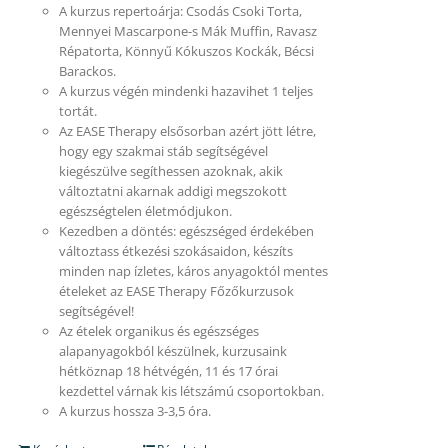
A kurzus repertoárja: Csodás Csoki Torta,
Mennyei Mascarpone-s Mák Muffin, Ravasz
Répatorta, Könnyű Kókuszos Kockák, Bécsi
Barackos.
A kurzus végén mindenki hazavihet 1 teljes
tortát.
Az EASE Therapy elsősorban azért jött létre,
hogy egy szakmai stáb segítségével
kiegészülve segíthessen azoknak, akik
változtatni akarnak addigi megszokott
egészségtelen életmódjukon.
Kezedben a döntés: egészséged érdekében
változtass étkezési szokásaidon, készíts
minden nap ízletes, káros anyagoktól mentes
ételeket az EASE Therapy Főzőkurzusok
segítségével!
Az ételek organikus és egészséges
alapanyagokból készülnek, kurzusaink
hétköznap 18 hétvégén, 11 és 17 órai
kezdettel várnak kis létszámú csoportokban.
A kurzus hossza 3-3,5 óra.