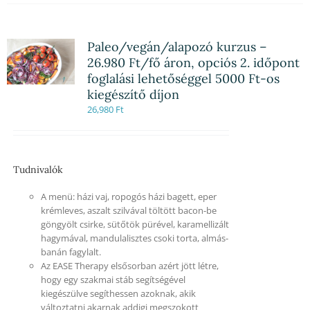
Paleo/vegán/alapozó kurzus –
26.980 Ft/fő áron, opciós 2. időpont
foglalási lehetőséggel 5000 Ft-os
kiegészítő díjon
26,980
Ft
Tudnivalók
A menü: házi vaj, ropogós házi bagett, eper
krémleves, aszalt szilvával töltött bacon-be
göngyölt csirke, sütőtök pürével, karamellizált
hagymával, mandulalisztes csoki torta, almás-
banán fagylalt.
Az EASE Therapy elsősorban azért jött létre,
hogy egy szakmai stáb segítségével
kiegészülve segíthessen azoknak, akik
változtatni akarnak addigi megszokott