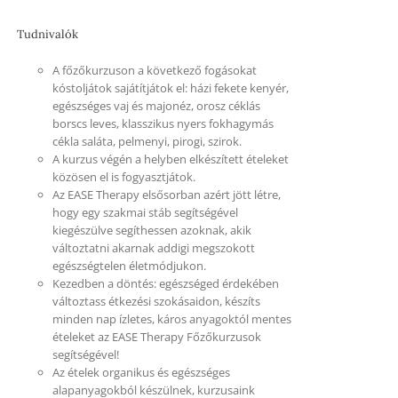
Tudnivalók
A főzőkurzuson a következő fogásokat
kóstoljátok sajátítjátok el: házi fekete kenyér,
egészséges vaj és majonéz, orosz céklás
borscs leves, klasszikus nyers fokhagymás
cékla saláta, pelmenyi, pirogi, szirok.
A kurzus végén a helyben elkészített ételeket
közösen el is fogyasztjátok.
Az EASE Therapy elsősorban azért jött létre,
hogy egy szakmai stáb segítségével
kiegészülve segíthessen azoknak, akik
változtatni akarnak addigi megszokott
egészségtelen életmódjukon.
Kezedben a döntés: egészséged érdekében
változtass étkezési szokásaidon, készíts
minden nap ízletes, káros anyagoktól mentes
ételeket az EASE Therapy Főzőkurzusok
segítségével!
Az ételek organikus és egészséges
alapanyagokból készülnek, kurzusaink