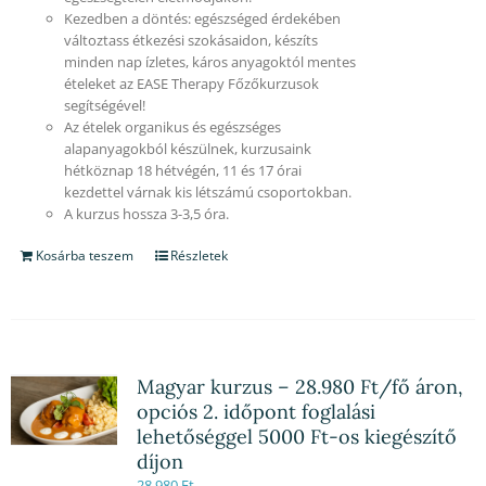
Kezedben a döntés: egészséged érdekében
változtass étkezési szokásaidon, készíts
minden nap ízletes, káros anyagoktól mentes
ételeket az EASE Therapy Főzőkurzusok
segítségével!
Az ételek organikus és egészséges
alapanyagokból készülnek, kurzusaink
hétköznap 18 hétvégén, 11 és 17 órai
kezdettel várnak kis létszámú csoportokban.
A kurzus hossza 3-3,5 óra.
Kosárba teszem
Részletek
Magyar kurzus – 28.980 Ft/fő áron,
opciós 2. időpont foglalási
lehetőséggel 5000 Ft-os kiegészítő
díjon
28,980
Ft