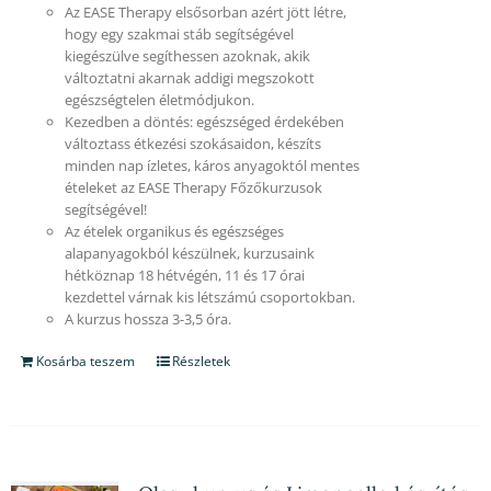
Az EASE Therapy elsősorban azért jött létre,
hogy egy szakmai stáb segítségével
kiegészülve segíthessen azoknak, akik
változtatni akarnak addigi megszokott
egészségtelen életmódjukon.
Kezedben a döntés: egészséged érdekében
változtass étkezési szokásaidon, készíts
minden nap ízletes, káros anyagoktól mentes
ételeket az EASE Therapy Főzőkurzusok
segítségével!
Az ételek organikus és egészséges
alapanyagokból készülnek, kurzusaink
hétköznap 18 hétvégén, 11 és 17 órai
kezdettel várnak kis létszámú csoportokban.
A kurzus hossza 3-3,5 óra.
Kosárba teszem
Részletek