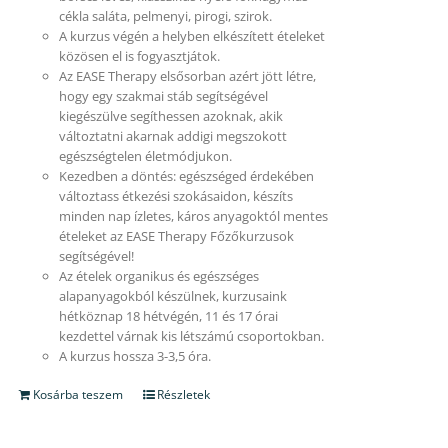
cékla saláta, pelmenyi, pirogi, szirok.
A kurzus végén a helyben elkészített ételeket
közösen el is fogyasztjátok.
Az EASE Therapy elsősorban azért jött létre,
hogy egy szakmai stáb segítségével
kiegészülve segíthessen azoknak, akik
változtatni akarnak addigi megszokott
egészségtelen életmódjukon.
Kezedben a döntés: egészséged érdekében
változtass étkezési szokásaidon, készíts
minden nap ízletes, káros anyagoktól mentes
ételeket az EASE Therapy Főzőkurzusok
segítségével!
Az ételek organikus és egészséges
alapanyagokból készülnek, kurzusaink
hétköznap 18 hétvégén, 11 és 17 órai
kezdettel várnak kis létszámú csoportokban.
A kurzus hossza 3-3,5 óra.
Kosárba teszem
Részletek