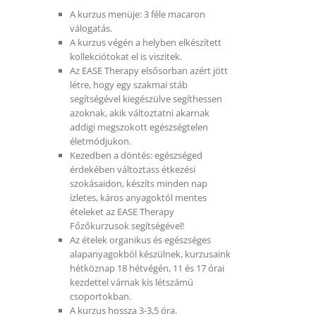
A kurzus menüje: 3 féle macaron
válogatás.
A kurzus végén a helyben elkészített
kollekciótokat el is viszitek.
Az EASE Therapy elsősorban azért jött
létre, hogy egy szakmai stáb
segítségével kiegészülve segíthessen
azoknak, akik változtatni akarnak
addigi megszokott egészségtelen
életmódjukon.
Kezedben a döntés: egészséged
érdekében változtass étkezési
szokásaidon, készíts minden nap
ízletes, káros anyagoktól mentes
ételeket az EASE Therapy
Főzőkurzusok segítségével!
Az ételek organikus és egészséges
alapanyagokból készülnek, kurzusaink
hétköznap 18 hétvégén, 11 és 17 órai
kezdettel várnak kis létszámú
csoportokban.
A kurzus hossza 3-3,5 óra.