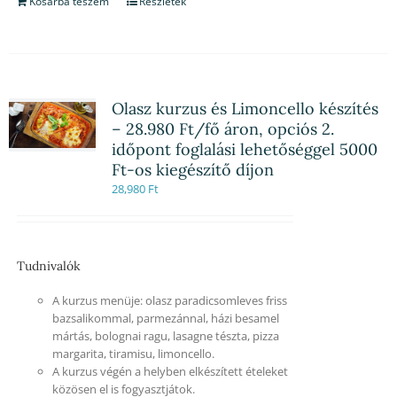
Kosárba teszem
Részletek
Olasz kurzus és Limoncello készítés
– 28.980 Ft/fő áron, opciós 2.
időpont foglalási lehetőséggel 5000
Ft-os kiegészítő díjon
28,980
Ft
Tudnivalók
A kurzus menüje: olasz paradicsomleves friss
bazsalikommal, parmezánnal, házi besamel
mártás, bolognai ragu, lasagne tészta, pizza
margarita, tiramisu, limoncello.
A kurzus végén a helyben elkészített ételeket
közösen el is fogyasztjátok.