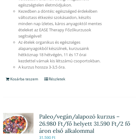
egészségtelen életmódjukon.
Kezedben a döntés: egészséged érdekében
változtass étkezési szokásaidon, készíts
minden nap ízletes, káros anyagoktól mentes
ételeket az EASE Therapy Főzőkurzusok
segítségével!
Az ételek organikus és egészséges
alapanyagokból készülnek, kurzusaink
hétköznap 18 hétvégén, 11 és 17 órai
kezdettel várnak kis létszámú csoportokban.
A kurzus hossza 3-3,5 óra.
Kosárba teszem
Részletek
Paleo/vegán/alapozó kurzus –
26.980 Ft/fő helyett 31.590 Ft/2 fő
áron első alkalommal
31,590
Ft