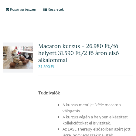
Kosárba teszem
Részletek
Macaron kurzus – 26.980 Ft/fő
helyett 31.590 Ft/2 fő áron első
alkalommal
31,590
Ft
Tudnivalók
A kurzus menüje: 3 féle macaron
válogatás.
A kurzus végén a helyben elkészített
kollekciótokat el is viszitek.
Az EASE Therapy elsősorban azért jött
létre, hogy egy szakmai stáb