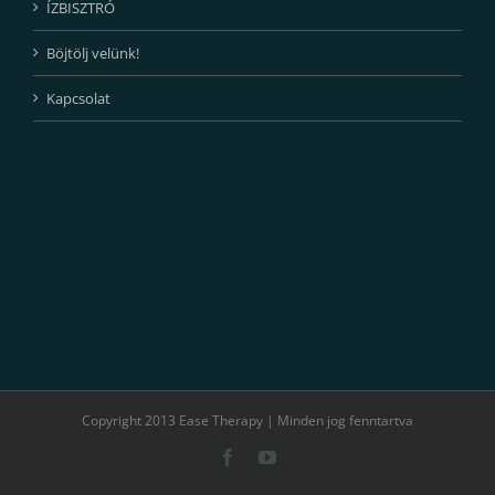
ÍZBISZTRÓ
Böjtölj velünk!
Kapcsolat
Copyright 2013 Ease Therapy | Minden jog fenntartva
Facebook
YouTube