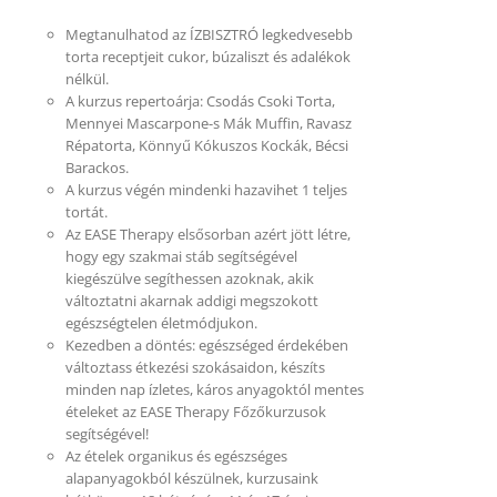
Megtanulhatod az ÍZBISZTRÓ legkedvesebb
torta receptjeit cukor, búzaliszt és adalékok
nélkül.
A kurzus repertoárja: Csodás Csoki Torta,
Mennyei Mascarpone-s Mák Muffin, Ravasz
Répatorta, Könnyű Kókuszos Kockák, Bécsi
Barackos.
A kurzus végén mindenki hazavihet 1 teljes
tortát.
Az EASE Therapy elsősorban azért jött létre,
hogy egy szakmai stáb segítségével
kiegészülve segíthessen azoknak, akik
változtatni akarnak addigi megszokott
egészségtelen életmódjukon.
Kezedben a döntés: egészséged érdekében
változtass étkezési szokásaidon, készíts
minden nap ízletes, káros anyagoktól mentes
ételeket az EASE Therapy Főzőkurzusok
segítségével!
Az ételek organikus és egészséges
alapanyagokból készülnek, kurzusaink