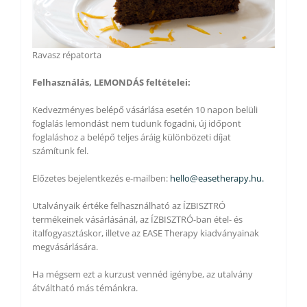
Ravasz répatorta
Felhasználás, LEMONDÁS feltételei:
Kedvezményes belépő vásárlása esetén 10 napon belüli
foglalás lemondást nem tudunk fogadni, új időpont
foglaláshoz a belépő teljes áráig különbözeti díjat
számítunk fel.
Előzetes bejelentkezés e-mailben:
hello@easetherapy.hu.
Utalványaik értéke felhasználható az ÍZBISZTRÓ
termékeinek vásárlásánál, az ÍZBISZTRÓ-ban étel- és
italfogyasztáskor, illetve az EASE Therapy kiadványainak
megvásárlására.
Ha mégsem ezt a kurzust vennéd igénybe, az utalvány
átváltható más témánkra.