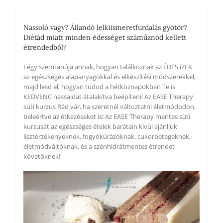
első
alkalommal
mennyiség
Nassoló vagy? Állandó lelkiismeretfurdalás gyötör?
Diétád miatt minden édességet száműznöd kellett
étrendedből?
Légy szemtanúja annak, hogyan találkoznak az ÉDES íZEK
az egészséges alapanyagokkal és elkészítési módszerekkel,
majd lesd el, hogyan tudod a hétköznapokban Te is
KEDVENC nassaidat átalakítva beépíteni! Az EASE Therapy
süti kurzus Rád vár, ha szeretnél változtatni életmódodon,
beleértve az étkezéseket is! Az EASE Therapy mentes süti
kurzusát az egészséges ételek barátain kívül ajánljuk
lisztérzékenyeknek, fogyókúrázóknak, cukorbetegeknek,
életmódváltóknak, és a szénhidrátmentes étrendet
követőknek!