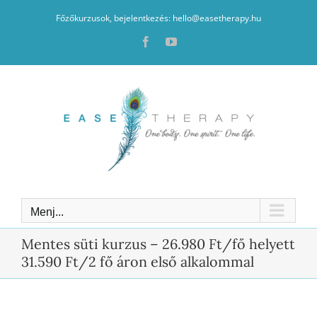
Kihagyás
Főzőkurzusok, bejelentkezés: hello@easetherapy.hu
Facebook
YouTube
Menj...
Mentes süti kurzus – 26.980 Ft/fő helyett
31.590 Ft/2 fő áron első alkalommal