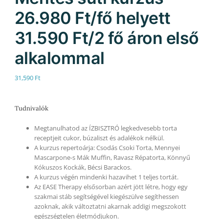
26.980 Ft/fő helyett
31.590 Ft/2 fő áron első
alkalommal
31,590
Ft
Tudnivalók
Megtanulhatod az ÍZBISZTRÓ legkedvesebb torta
receptjeit cukor, búzaliszt és adalékok nélkül.
A kurzus repertoárja: Csodás Csoki Torta, Mennyei
Mascarpone-s Mák Muffin, Ravasz Répatorta, Könnyű
Kókuszos Kockák, Bécsi Barackos.
A kurzus végén mindenki hazavihet 1 teljes tortát.
Az EASE Therapy elsősorban azért jött létre, hogy egy
szakmai stáb segítségével kiegészülve segíthessen
azoknak, akik változtatni akarnak addigi megszokott
egészségtelen életmódjukon.