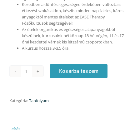
Kezedben a döntés: egészséged érdekében változtass
étkezési szokásaidon, készíts minden nap ízletes, káros
anyagoktól mentes ételeket az EASE Therapy
Főzőkurzusok segítségével!
Az ételek organikus és egészséges alapanyagokból
készülnek, kurzusaink hétköznap 18 hétvégén, 11 és 17
órai kezdettel várnak kis létszámú csoportokban.
A kurzus hossza 3-3,5 óra.
Kosárba teszem
Mentes
süti
kurzus
-
26.980
Kategória:
Tanfolyam
Ft/fő
helyett
31.590
Ft/2
Leírás
fő
áron