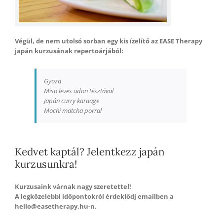
Végül, de nem utolsó sorban egy kis ízelítő az EASE Therapy
japán kurzusának repertoárjából:
Gyoza
Miso leves udon tésztával
Japán curry karaage
Mochi matcha porral
Kedvet kaptál? Jelentkezz japán
kurzusunkra!
Kurzusaink várnak nagy szeretettel!
A legközelebbi időpontokról érdeklődj emailben a
hello@easetherapy.hu-n.