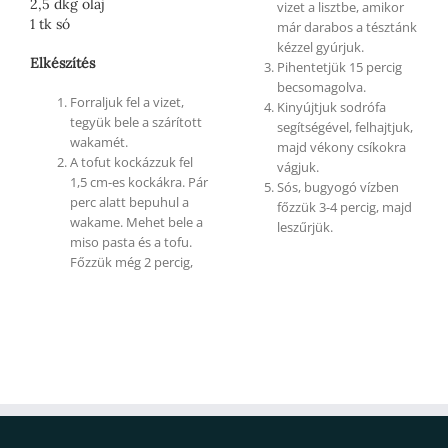
2,5 dkg olaj
vizet a lisztbe, amikor
1 tk só
már darabos a tésztánk
kézzel gyúrjuk.
Elkészítés
Pihentetjük 15 percig
becsomagolva.
Forraljuk fel a vizet,
Kinyújtjuk sodrófa
tegyük bele a szárított
segítségével, felhajtjuk,
wakamét.
majd vékony csíkokra
A tofut kockázzuk fel
vágjuk.
1,5 cm-es kockákra. Pár
Sós, bugyogó vízben
perc alatt bepuhul a
főzzük 3-4 percig, majd
wakame. Mehet bele a
leszűrjük.
miso pasta és a tofu.
Főzzük még 2 percig,