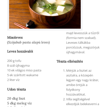
majd levesszük a tűzről
Misoleves
(forrnia nem szabad).
(Szójabab pasta alapú leves)
Leveses tálkákba
porciózzuk, megszórjuk
Leves hozzávalói
újhagymával.
200 g tofu
Tészta elkészítés
8 szál újhagyma
10 ek világos miso pasta
Mérjük a lisztet az
5 ek szárított wakame
asztalra, a közepén
2 liter víz
legyen egy nagy kráter,
amibe öntjük a
Udon tészta
folyékony
hozzávalókat.
20 dkg liszt
Villa segítségével
5 dkg meleg víz
elkezdjük belekeverni a