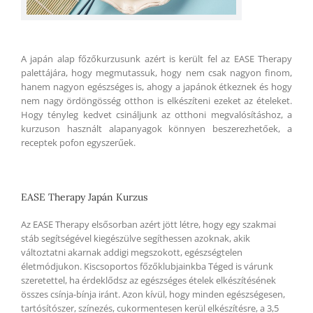
A japán alap főzőkurzusunk azért is került fel az EASE Therapy
palettájára, hogy megmutassuk, hogy nem csak nagyon finom,
hanem nagyon egészséges is, ahogy a japánok étkeznek és hogy
nem nagy ördöngösség otthon is elkészíteni ezeket az ételeket.
Hogy tényleg kedvet csináljunk az otthoni megvalósításhoz, a
kurzuson használt alapanyagok könnyen beszerezhetőek, a
receptek pofon egyszerűek.
EASE Therapy Japán Kurzus
Az EASE Therapy elsősorban azért jött létre, hogy egy szakmai
stáb segítségével kiegészülve segíthessen azoknak, akik
változtatni akarnak addigi megszokott, egészségtelen
életmódjukon. Kiscsoportos főzőklubjainkba Téged is várunk
szeretettel, ha érdeklődsz az egészséges ételek elkészítésének
összes csínja-bínja iránt. Azon kívül, hogy minden egészségesen,
tartósítószer, színezés, cukormentesen kerül elkészítésre, a 3,5