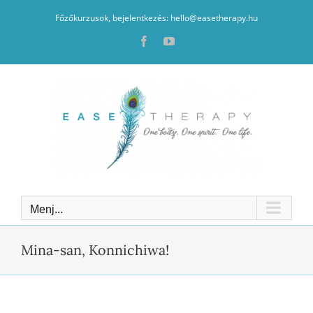
Kihagyás
Főzőkurzusok, bejelentkezés: hello@easetherapy.hu
Facebook
YouTube
Menj...
Mina-san, Konnichiwa!