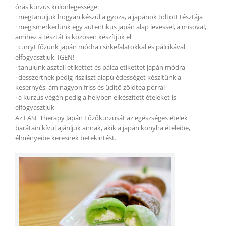
órás kurzus különlegessége:
· megtanuljuk hogyan készül a gyoza, a japánok töltött tésztája
· megismerkedünk egy autentikus japán alap levessel, a misoval,
amihez a tésztát is közösen készítjük el
· curryt főzünk japán módra csirkefalatokkal és pálcikával
elfogyasztjuk, IGEN!
· tanulunk asztali etikettet és pálca etikettet japán módra
· desszertnek pedig riszliszt alapú édességet készítünk a
kesernyés, ám nagyon friss és üdítő zöldtea porral
· a kurzus végén pedig a helyben elkészített ételeket is
elfogyasztjuk
Az EASE Therapy Japán Főzőkurzusát az egészséges ételek
barátain kívül ajánljuk annak, akik a japán konyha ételeibe,
élményeibe keresnek betekintést.