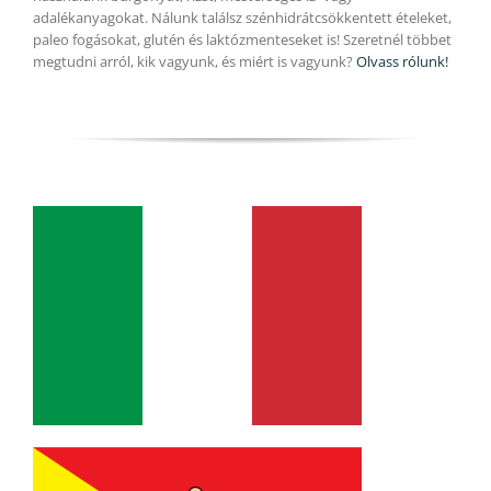
adalékanyagokat. Nálunk találsz szénhidrátcsökkentett ételeket,
paleo fogásokat, glutén és laktózmenteseket is! Szeretnél többet
megtudni arról, kik vagyunk, és miért is vagyunk?
Olvass rólunk!