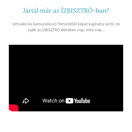
Jártál már az ÍZBISZTRÓ-ban?
Virtuális kis bemutatkozó filmünkből képet kaphatsz arról, mi
zajlik az ÍZBISZTRÓ életében nap, mint nap…