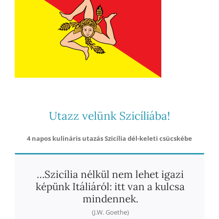
Utazz velünk Szicíliába!
4 napos kulináris utazás Szicília dél-keleti csücskébe
…Szicília nélkül nem lehet igazi
képünk Itáliáról: itt van a kulcsa
mindennek.
(J.W. Goethe)