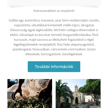
Kulcsszavakban az utazásról:
Szállás egy autentikus masseria, azaz farm rezidenciáján csodás,
napsütötte, olivafákkal körbeölelt vidéki tájon, látogatás
Olaszország egyik legkivalóbb, Michelin csillagos éttermeket is
ellátó, olivaolajat es borokat termelő biogazdálkodásába, főző
kurzusok, majd vacsora az elkészített fogásokból a régió
legjellegzetesebb receptjeiből, friss helyi alapanyagokból,
piaclátogatás Siracusában, városnézés a környéken, közös
étkezések, borozgatások, beszélgetések.
További információk