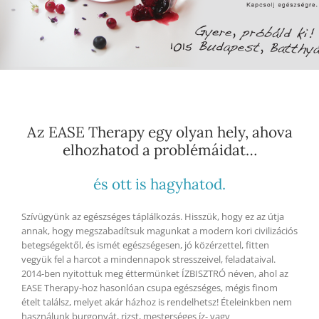
Az EASE Therapy egy olyan hely, ahova
elhozhatod a problémáidat…
és ott is hagyhatod.
Szívügyünk az egészséges táplálkozás. Hisszük, hogy ez az útja
annak, hogy megszabadítsuk magunkat a modern kori civilizációs
betegségektől, és ismét egészségesen, jó közérzettel, fitten
vegyük fel a harcot a mindennapok stresszeivel, feladataival.
2014-ben nyitottuk meg éttermünket ÍZBISZTRÓ néven, ahol az
EASE Therapy-hoz hasonlóan csupa egészséges, mégis finom
ételt találsz, melyet akár házhoz is rendelhetsz! Ételeinkben nem
használunk burgonyát, rizst, mesterséges íz- vagy