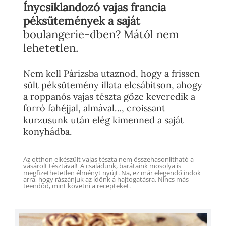
Ínycsiklandozó vajas francia
péksütemények a saját
boulangerie-dben? Mától nem
lehetetlen.
Nem kell Párizsba utaznod, hogy a frissen
sült péksütemény illata elcsábítson, ahogy
a roppanós vajas tészta gőze keveredik a
forró fahéjjal, almával…, croissant
kurzusunk után elég kimenned a saját
konyhádba.
Az otthon elkészült vajas tészta nem összehasonlítható a
vásárolt tésztával! A családunk, barátaink mosolya is
megfizethetetlen élményt nyújt. Na, ez már elegendő indok
arra, hogy rászánjuk az időnk a hajtogatásra. Nincs más
teendőd, mint követni a recepteket.