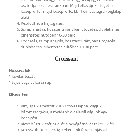
osztódjon el a tésztánkban. Majd elkezdjük ütögetni
középről fel, majd középről le, kb. 1 cm vastagra. (téglalap
alak)
Kezdődhet a hajtogatás.
Szimplahajtás, hosszanti irányban ütögetés, duplahajtás,
pihentetés hűtőben 10-30 perc
Ütöhetés, szimplahajtás, hosszanti irányban ütögetés,
duplahajtás, pihentetés hűtőben 10-30 perc
Croissant
Hozzávalók
1 leveles tészta
1 tojás vagy cukorszirup
Elkészítés
Kinyújtjuk a tésztát 20×50 cm-es lappá. Vágjuk
háromszögekre, a rövidebb oldalánál vágunk egy
behajtást.
Kicsit húzzuk szét az alját a bevágásnál és tekerjük fel.
Kelesszük 10-20 percig. Lekenjünk felvert tojással.