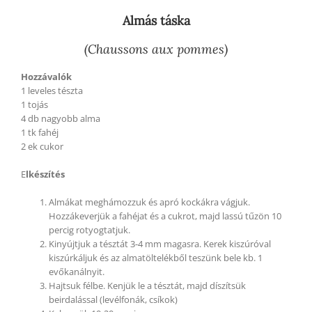
Almás táska
(Chaussons aux pommes)
Hozzávalók
1 leveles tészta
1 tojás
4 db nagyobb alma
1 tk fahéj
2 ek cukor
E
lkészítés
Almákat meghámozzuk és apró kockákra vágjuk.
Hozzákeverjük a fahéjat és a cukrot, majd lassú tűzön 10
percig rotyogtatjuk.
Kinyújtjuk a tésztát 3-4 mm magasra. Kerek kiszúróval
kiszúrkáljuk és az almatöltelékből teszünk bele kb. 1
evőkanálnyit.
Hajtsuk félbe. Kenjük le a tésztát, majd díszítsük
beirdalással (levélfonák, csíkok)