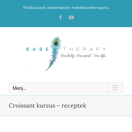
Kihagyás
Főzőkurzusok, bejelentkezés: hello@easetherapy.hu
Facebook
YouTube
Menj...
Croissant kurzus – receptek