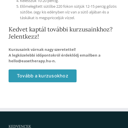
Kelesszük 10-20 percig.
Előmelegített sütőbe 220 fokon sütjük 12-15 percig gőzös
sütőbe. (egy kis edényben víz van a sütő aljában és a
táskákat is megspricceljük vízzel.
Kedvet kaptál további kurzusainkhoz?
Jelentkezz!
Kurzusaink várnak nagy szeretettel!
A legközelebbi időpontokról érdeklődj emailben a
hello@easetherapy.hu-n.
Tovább a kurzusokhoz
KEDVENCEK