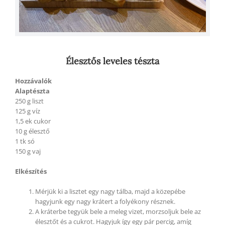
Élesztős leveles tészta
Hozzávalók
Alaptészta
250 g liszt
125 g víz
1,5 ek cukor
10 g élesztő
1 tk só
150 g vaj
Elkészítés
Mérjük ki a lisztet egy nagy tálba, majd a közepébe
hagyjunk egy nagy krátert a folyékony résznek.
A kráterbe tegyük bele a meleg vizet, morzsoljuk bele az
élesztőt és a cukrot. Hagyjuk így egy pár percig, amíg