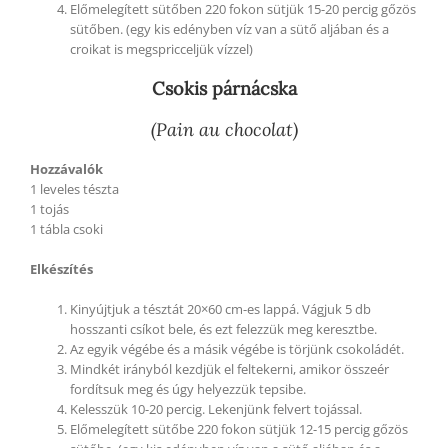
Előmelegített sütőben 220 fokon sütjük 15-20 percig gőzös
sütőben. (egy kis edényben víz van a sütő aljában és a
croikat is megspricceljük vízzel)
Csokis párnácska
(Pain au chocolat)
Hozzávalók
1 leveles tészta
1 tojás
1 tábla csoki
Elkészítés
Kinyújtjuk a tésztát 20×60 cm-es lappá. Vágjuk 5 db
hosszanti csíkot bele, és ezt felezzük meg keresztbe.
Az egyik végébe és a másik végébe is törjünk csokoládét.
Mindkét irányból kezdjük el feltekerni, amikor összeér
fordítsuk meg és úgy helyezzük tepsibe.
Kelesszük 10-20 percig. Lekenjünk felvert tojással.
Előmelegített sütőbe 220 fokon sütjük 12-15 percig gőzös