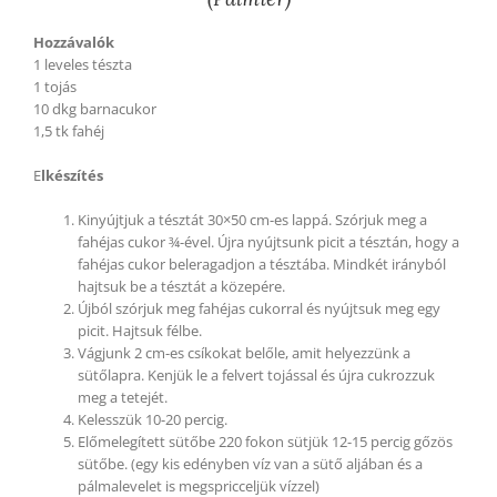
Hozzávalók
1 leveles tészta
1 tojás
10 dkg barnacukor
1,5 tk fahéj
E
lkészítés
Kinyújtjuk a tésztát 30×50 cm-es lappá. Szórjuk meg a
fahéjas cukor ¾-ével. Újra nyújtsunk picit a tésztán, hogy a
fahéjas cukor beleragadjon a tésztába. Mindkét irányból
hajtsuk be a tésztát a közepére.
Újból szórjuk meg fahéjas cukorral és nyújtsuk meg egy
picit. Hajtsuk félbe.
Vágjunk 2 cm-es csíkokat belőle, amit helyezzünk a
sütőlapra. Kenjük le a felvert tojással és újra cukrozzuk
meg a tetejét.
Kelesszük 10-20 percig.
Előmelegített sütőbe 220 fokon sütjük 12-15 percig gőzös
sütőbe. (egy kis edényben víz van a sütő aljában és a
pálmalevelet is megspricceljük vízzel)