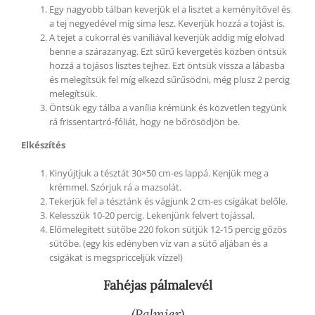
Egy nagyobb tálban keverjük el a lisztet a keményítővel és
a tej negyedével míg sima lesz. Keverjük hozzá a tojást is.
A tejet a cukorral és vaníliával keverjük addig míg elolvad
benne a szárazanyag. Ezt sűrű kevergetés közben öntsük
hozzá a tojásos lisztes tejhez. Ezt öntsük vissza a lábasba
és melegítsük fel míg elkezd sűrűsödni, még plusz 2 percig
melegítsük.
Öntsük egy tálba a vanília krémünk és közvetlen tegyünk
rá frissentartró-fóliát, hogy ne bőrösödjön be.
Elkészítés
Kinyújtjuk a tésztát 30×50 cm-es lappá. Kenjük meg a
krémmel. Szórjuk rá a mazsolát.
Tekerjük fel a tésztánk és vágjunk 2 cm-es csigákat belőle.
Kelesszük 10-20 percig. Lekenjünk felvert tojással.
Előmelegített sütőbe 220 fokon sütjük 12-15 percig gőzös
sütőbe. (egy kis edényben víz van a sütő aljában és a
csigákat is megspricceljük vízzel)
Fahéjas pálmalevél
(Palmier)