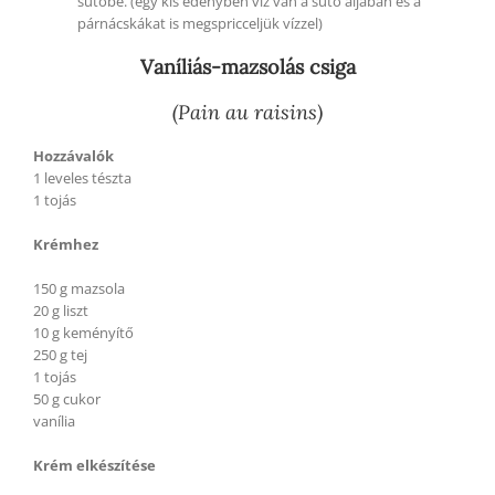
sütőbe. (egy kis edényben víz van a sütő aljában és a
párnácskákat is megspricceljük vízzel)
Vaníliás-mazsolás csiga
(Pain au raisins)
Hozzávalók
1 leveles tészta
1 tojás
Krémhez
150 g mazsola
20 g liszt
10 g keményítő
250 g tej
1 tojás
50 g cukor
vanília
Krém elkészítése