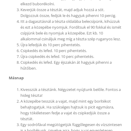
elkezd buborékolni.
Keverjük össze a tésztát, majd adjuk hozzá a sót.
Dolgozzuk össze, fedjük le és hagyjuk pihenni 10 percig.
Itt a dagasztásnál a tészta oldalába belecsípünk, kihúzzuk
és ezt a közepébe nyomjuk. Fordítsuk el 90 fokkal és ismét
csípjünk bele és nyomjuk a közepébe. Ezt kb. 10
alkalommal csináljuk meg míg a tészta szép ruganyos lesz.
Újra lefedjük és 10 perc pihentetés.
Csipkedés és lefed. 10 perc pihentetés.
Újra csipkedés és lefed. 10 perc pihentetés.
Csipkedés és lefed. Egy éjszakán át hagyjuk pihenni a
hűtőben.
Másnap
Kivesszük a tésztánk. Négyzetet nyújtunk belőle. Fontos a
hideg tészta!
A közepébe tesszük a vajat, majd mint egy borítékot
behajtogatjuk. Ha szükséges hajtsuk is picit egymásra,
hogy tökéletesen fedje a vajat és csipkedjük össze a
tésztát.
Egy sodrófával megütögetjük függőlegesen és vízszintesen
is a borítékunk, ügyelve arra, hogy a vaj egyenletesen