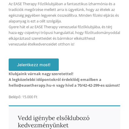
Az EASE Therapy Főzőklubjában a fantasztikus ízharmónia és a
tradíciók megőrzése mellett arra is ügyelünk, hogy az ételek az
egészség jegyében legyenek összeállítva. Minden főzési eljárás és
alapanyag is ezt a célt szolgálja.
Gyere hát el az EASE Therapy venezuelai főzőklubjába, és térj
haza egy csipetnyi trópusi hangulattal, hogy főzőtudományoddal
elkápráztasd szeretteidet és bármikor elkészíthesd
venezuelai ételkedvenceidet otthon is!
Jelentkezz most!
Klubjaink várnak nagy szeretettel!
A legközelebbi időpontokról érdeklődj emailben a
hello@easetherapy.hu-n vagy hívd a 70/42-42-299-es számot!
Belépő: 15.000 Ft
Vedd igénybe elsőklubozó
kedvezményünket