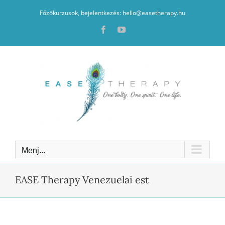
Kihagyás
Főzőkurzusok, bejelentkezés: hello@easetherapy.hu
Facebook
YouTube
Menj...
EASE Therapy Venezuelai est