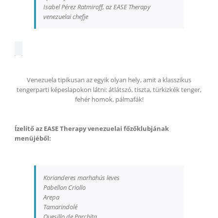
Isabel Pérez Ratmiroff, az EASE Therapy
venezuelai chefje
Venezuela tipikusan az egyik olyan hely, amit a klasszikus
tengerparti képeslapokon látni: átlátszó, tiszta, türkizkék tenger,
fehér homok, pálmafák!
Ízelítő az EASE Therapy venezuelai főzőklubjának
menüjéből:
Korianderes marhahús leves
Pabellon Criollo
Arepa
Tamarindolé
Quesillo de Parchita