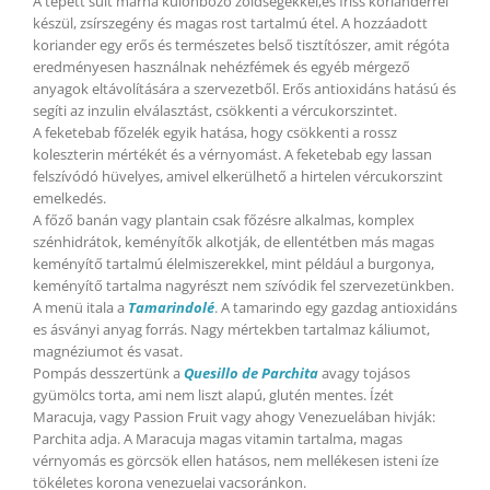
A tépett sült marha különböző zöldségekkel,és friss korianderrel
készül, zsírszegény és magas rost tartalmú étel. A hozzáadott
koriander egy erős és természetes belső tisztítószer, amit régóta
eredményesen használnak nehézfémek és egyéb mérgező
anyagok eltávolítására a szervezetből. Erős antioxidáns hatású és
segíti az inzulin elválasztást, csökkenti a vércukorszintet.
A feketebab főzelék egyik hatása, hogy csökkenti a rossz
koleszterin mértékét és a vérnyomást. A feketebab egy lassan
felszívódó hüvelyes, amivel elkerülhető a hirtelen vércukorszint
emelkedés.
A főző banán vagy plantain csak főzésre alkalmas, komplex
szénhidrátok, keményítők alkotják, de ellentétben más magas
keményítő tartalmú élelmiszerekkel, mint például a burgonya,
keményítő tartalma nagyrészt nem szívódik fel szervezetünkben.
A menü itala a
Tamarindolé
. A tamarindo egy gazdag antioxidáns
es ásványi anyag forrás. Nagy mértekben tartalmaz káliumot,
magnéziumot és vasat.
Pompás desszertünk a
Quesillo de Parchita
avagy tojásos
gyümölcs torta, ami nem liszt alapú, glutén mentes. Ízét
Maracuja, vagy Passion Fruit vagy ahogy Venezuelában hivják:
Parchita adja. A Maracuja magas vitamin tartalma, magas
vérnyomás es görcsök ellen hatásos, nem mellékesen isteni íze
tökéletes korona venezuelai vacsoránkon.