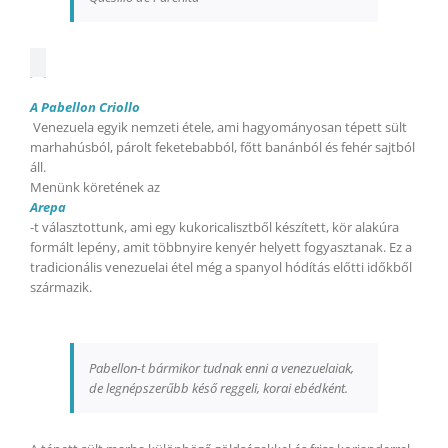
A Pabellon Criollo
Venezuela egyik nemzeti étele, ami hagyományosan tépett sült
marhahúsból, párolt feketebabból, főtt banánból és fehér sajtból
áll.
Menünk köretének az
Arepa
-t választottunk, ami egy kukoricalisztből készített, kör alakúra
formált lepény, amit többnyire kenyér helyett fogyasztanak. Ez a
tradicionális venezuelai étel még a spanyol hódítás előtti időkből
származik.
Pabellon-t bármikor tudnak enni a venezuelaiak,
de legnépszerűbb késő reggeli, korai ebédként.