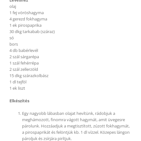
olaj
1 fej vöröshagyma
4 gerezd fokhagyma
1 ek pirospaprika
30 dkg tarkabab (száraz)
só
bors
4 db babérlevél
2 szál sárgarépa
1 szál fehérrépa
2 szál zellerzöld
15 dkg szárazkolbász
1 dl tejföl
1 ek liszt
Elkészítés
Egy nagyobb lábasban olajat hevítünk, rádobjuk a
meghámozott, finomra vágott hagymát, amit üvegesre
párolunk. Hozzáadjuk a megtisztított, zúzott fokhagymát,
a pirospaprikát és felöntjük kb. 1 dl vízzel. Közepes lángon
pároljuk és zsírjára pirítjuk.