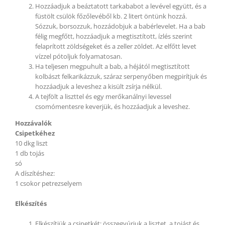
Hozzáadjuk a beáztatott tarkababot a levével együtt, és a
füstölt csülök főzőlevéből kb. 2 litert öntünk hozzá.
Sózzuk, borsozzuk, hozzádobjuk a babérlevelet. Ha a bab
félig megfőtt, hozzáadjuk a megtisztított, ízlés szerint
felaprított zöldségeket és a zeller zöldet. Az elfőtt levet
vízzel pótoljuk folyamatosan.
Ha teljesen megpuhult a bab, a héjától megtisztított
kolbászt felkarikázzuk, száraz serpenyőben megpirítjuk és
hozzáadjuk a leveshez a kisült zsírja nélkül.
A tejfölt a liszttel és egy merőkanálnyi levessel
csomómentesre keverjük, és hozzáadjuk a leveshez.
Hozzávalók
Csipetkéhez
10 dkg liszt
1 db tojás
só
A díszítéshez:
1 csokor petrezselyem
Elkészítés
Elkészítjük a csipetkét: összegyúrjuk a lisztet, a tojást és