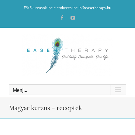
Kihagyás
Főzőkurzusok, bejelentkezés: hello@easetherapy.hu
Facebook
YouTube
Menj...
Magyar kurzus – receptek