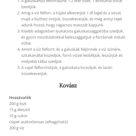
A galuskához
felforralunk 1-2 liter vizet, 1 evőkanál sóval
ízesítjük.
Amíg a víz felforr, a tojást elkeverjük 1 dl tejjel és a sóval,
majd a liszthez öntjük, összekeverjük, és még annyi tejet
adunk hozzá, hogy ragacsos masszát kapjunk.
Kisebb adagokban lyukacsos galuskaszaggatóba szedjük,
és gyors mozdulatokkal beleszaggatjuk a forrásnak induló
vízbe.
Amint a víz felforrt, és a galuskák feljönnek a víz színére,
szitakanállal kiszedjük, forró vízzel leöblítjük, leszűrjük és
mélyebb tálba szedjük.
A vajat felforrósítjuk, a galuskára locsoljuk, és lazán
összekeverjük.
Kovász
Hozzávalók
200 g liszt
15 g élesztő
10 g cukor
csipet aszkorbinsav (elhagyható)
200 g víz