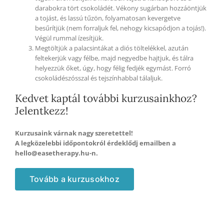
darabokra tört csokoládét. Vékony sugárban hozzáöntjük
a tojást, és lassú tűzön, folyamatosan kevergetve
besűrítjük (nem forraljuk fel, nehogy kicsapódjon a tojás!).
Végül rummal ízesítjük.
Megtöltjük a palacsintákat a diós töltelékkel, azután
feltekerjük vagy félbe, majd negyedbe hajtjuk, és tálra
helyezzük őket, úgy, hogy félig fedjék egymást. Forró
csokoládészósszal
és tejszínhabbal tálaljuk.
Kedvet kaptál további kurzusainkhoz?
Jelentkezz!
Kurzusaink várnak nagy szeretettel!
A legközelebbi időpontokról érdeklődj emailben a
hello@easetherapy.hu-n.
Tovább a kurzusokhoz