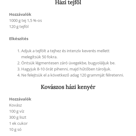
Házi tejföl
Hozzávalók
1000 g tej 1,5 %-os
120 g tejföl
Elkészítés
Adjuk a tejfölt a tejhez és intenzív keverés mellett
melegítsük 50 fokra.
Öntsük légmentesen záró üvegekbe, bugyoláljuk be.
Hagyjuk 8-10 órát pihenni, majd hűtőben tároljuk.
Ne felejtsük el a következő adag 120 grammját félretenni.
Kovászos házi kenyér
Hozzávalók
Kovász
100 g víz
300 g liszt
1 ek cukor
10 g só