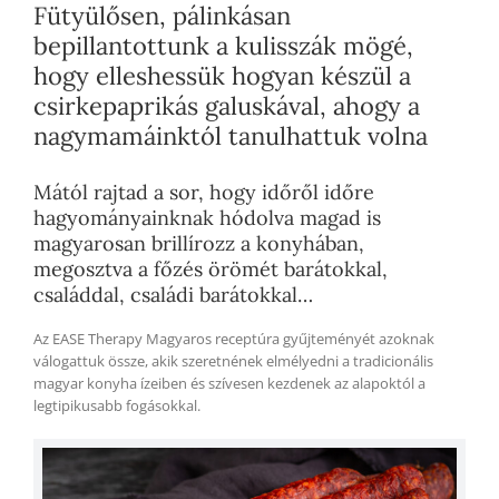
Fütyülősen, pálinkásan
bepillantottunk a kulisszák mögé,
hogy elleshessük hogyan készül a
csirkepaprikás galuskával, ahogy a
nagymamáinktól tanulhattuk volna
Mától rajtad a sor, hogy időről időre
hagyományainknak hódolva magad is
magyarosan brillírozz a konyhában,
megosztva a főzés örömét barátokkal,
családdal, családi barátokkal…
Az EASE Therapy Magyaros receptúra gyűjteményét azoknak
válogattuk össze, akik szeretnének elmélyedni a tradicionális
magyar konyha ízeiben és szívesen kezdenek az alapoktól a
legtipikusabb fogásokkal.