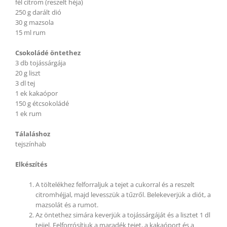
fél citrom (reszelt héja)
250 g darált dió
30 g mazsola
15 ml rum
Csokoládé öntethez
3 db tojássárgája
20 g liszt
3 dl tej
1 ek kakaópor
150 g étcsokoládé
1 ek rum
Tálaláshoz
tejszínhab
Elkészítés
A töltelékhez felforraljuk a tejet a cukorral és a reszelt
citromhéjjal, majd levesszük a tűzről. Belekeverjük a diót, a
mazsolát és a rumot.
Az öntethez simára keverjük a tojássárgáját és a lisztet 1 dl
tejjel. Felforrósítjuk a maradék tejet, a kakaóport és a