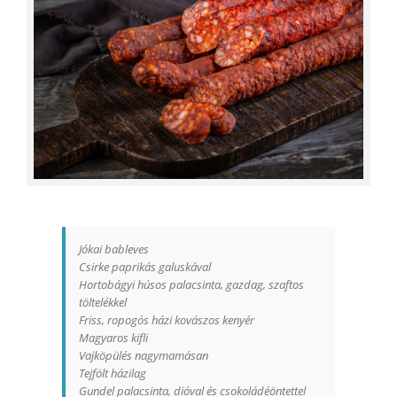
Jókai bableves
Csirke paprikás galuskával
Hortobágyi húsos palacsinta, gazdag, szaftos
töltelékkel
Friss, ropogós házi kovászos kenyér
Magyaros kifli
Vajköpülés nagymamásan
Tejfölt házilag
Gundel palacsinta, dióval és csokoládéöntettel