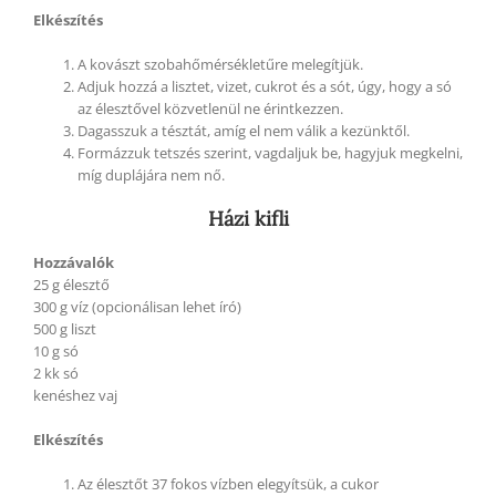
Elkészítés
A kovászt szobahőmérsékletűre melegítjük.
Adjuk hozzá a lisztet, vizet, cukrot és a sót, úgy, hogy a só
az élesztővel közvetlenül ne érintkezzen.
Dagasszuk a tésztát, amíg el nem válik a kezünktől.
Formázzuk tetszés szerint, vagdaljuk be, hagyjuk megkelni,
míg duplájára nem nő.
Házi kifli
Hozzávalók
25 g élesztő
300 g víz (opcionálisan lehet író)
500 g liszt
10 g só
2 kk só
kenéshez vaj
Elkészítés
Az élesztőt 37 fokos vízben elegyítsük, a cukor