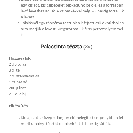
egy kis sót, kis csipeteket tépkedünk belőle, és a forrásban
lévő leveshez adjuk. A csipetkékkel még 2-3 percig forraljuk
a levest.
Tálalásnál egy tányérba teszünk a lefejtett csülökhúsból és
arra merjük a levest. Megszórhatjuk friss petrezselyemmel
is.
Palacsinta tészta
(2x)
Hozzávalók
2 db tojás
3 dl tej
2 dl szénsavas víz
1 csipet só
200 g liszt
2-3 dl olaj
Elkészítés
Kiolajozott, közepes lángon előmelegített serpenyőben fél
merőkanálnyi tésztát oldalanként 1-1 percig sütjük.