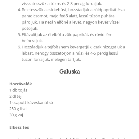
visszatesszük a tűzre, és 2-3 percig forraljuk.
Beletesszük a csirkehúst, hozzáadjuk a zöldpaprikát és a
paradicsomot, majd fedő alatt, lassú tűzön puhára
pároljuk. Ha netán elfőné a levét, nagyon kevés vízzel
pótoljuk.
Eltávolítjuk az ételből a zöldpaprikát, és rövid lére
beforraljuk.
Hozzáadjuk a tejfölt (nem kevergetjük, csak rázogatjuk a
lábast, nehogy összetörjön a hús), és 4-5 percig lassú
tűzön forraljuk, melegen tartjuk.
Galuska
Hozzávalók
1 db tojás
2 dl tej
1 csapott kávéskanál só
250 g liszt
30 g vaj
Elkészítés