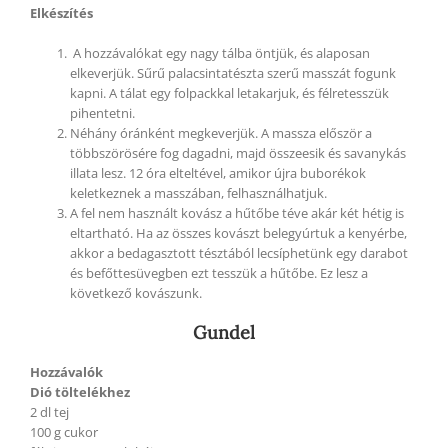
Elkészítés
A hozzávalókat egy nagy tálba öntjük, és alaposan
elkeverjük. Sűrű palacsintatészta szerű masszát fogunk
kapni. A tálat egy folpackkal letakarjuk, és félretesszük
pihentetni.
Néhány óránként megkeverjük. A massza először a
többszörösére fog dagadni, majd összeesik és savanykás
illata lesz. 12 óra elteltével, amikor újra buborékok
keletkeznek a masszában, felhasználhatjuk.
A fel nem használt kovász a hűtőbe téve akár két hétig is
eltartható. Ha az összes kovászt belegyúrtuk a kenyérbe,
akkor a bedagasztott tésztából lecsíphetünk egy darabot
és befőttesüvegben ezt tesszük a hűtőbe. Ez lesz a
következő kovászunk.
Gundel
Hozzávalók
Dió töltelékhez
2 dl tej
100 g cukor