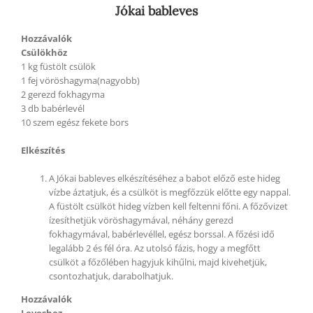
Jókai bableves
Hozzávalók
Csülökhöz
1 kg füstölt csülök
1 fej vöröshagyma(nagyobb)
2 gerezd fokhagyma
3 db babérlevél
10 szem egész fekete bors
Elkészítés
A Jókai bableves elkészítéséhez a babot előző este hideg
vízbe áztatjuk, és a csülköt is megfőzzük előtte egy nappal.
A füstölt csülköt hideg vízben kell feltenni főni. A főzővizet
ízesíthetjük vöröshagymával, néhány gerezd
fokhagymával, babérlevéllel, egész borssal. A főzési idő
legalább 2 és fél óra. Az utolsó fázis, hogy a megfőtt
csülköt a főzőlében hagyjuk kihűlni, majd kivehetjük,
csontozhatjuk, darabolhatjuk.
Hozzávalók
Leveshez