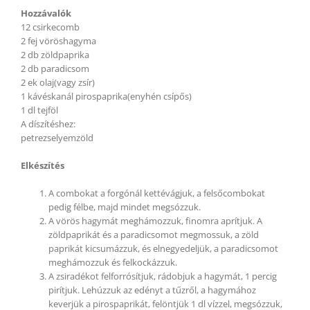
Hozzávalók
12 csirkecomb
2 fej vöröshagyma
2 db zöldpaprika
2 db paradicsom
2 ek olaj(vagy zsír)
1 kávéskanál pirospaprika(enyhén csípős)
1 dl tejföl
A díszítéshez:
petrezselyemzöld
Elkészítés
A combokat a forgónál kettévágjuk, a felsőcombokat
pedig félbe, majd mindet megsózzuk.
A vörös hagymát meghámozzuk, finomra aprítjuk. A
zöldpaprikát és a paradicsomot megmossuk, a zöld
paprikát kicsumázzuk, és elnegyedeljük, a paradicsomot
meghámozzuk és felkockázzuk.
A zsiradékot felforrósítjuk, rádobjuk a hagymát, 1 percig
pirítjuk. Lehúzzuk az edényt a tűzről, a hagymához
keverjük a pirospaprikát, felöntjük 1 dl vízzel, megsózzuk,