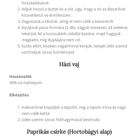
hozzáadásával.
Adjuk hozzá a lisztet és a sót, úgy, hogy a só az élesztővel
közvetlenül ne érintkezzen.
Dagasszuk a tésztát, amíg el nem válik a kezünkről.
Nyújtsuk pizza formára (2 db), vágjuk összesen 24 szeletre,
tekerjük fel a hosszabbik oldallal kezdve, majd hagyjuk
megkelni, míg duplájára nem nő.
Sütés előtt, közben vajjal/íróval kenjük, tetejét ízlés szerint
szórhatjuk sóval, köménnyel.
Házi vaj
Hozzávalók
30%-os habtejszín
Elkészítés
Habverővel köpüljük a tejszínt, míg a tejszín íróvá és vajjá
nem válik ketté.
(ízlés szerint sóval, fokhagymával ízesítsük)
Paprikás csirke (Hortobágyi alap)