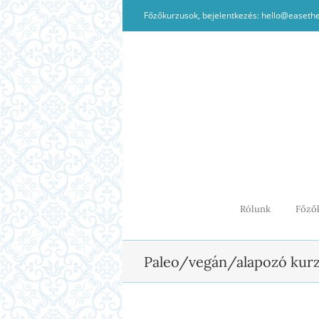
Kihagyás
Főzőkurzusok, bejelentkezés: hello@easeth
Rólunk
Főző
Paleo/vegán/alapozó kurz