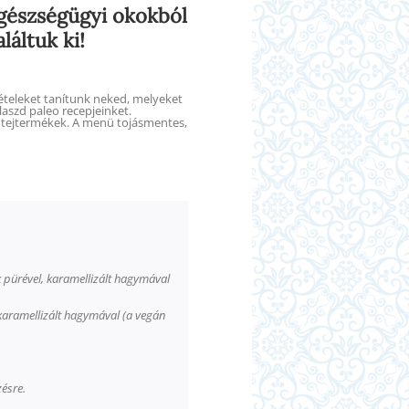
gészségügyi okokból
láltuk ki!
ételeket tanítunk neked, melyeket
aszd paleo recepjeinket.
r, tejtermékek. A menü tojásmentes,
ök pürével, karamellizált hagymával
l, karamellizált hagymával (a vegán
zésre.