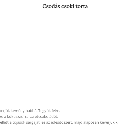
Csodás csoki torta
l verjük kemény habbá. Tegyük félre.
ze a kókuszzsírral az étcsokoládét.
ett a tojások sárgáját, és az édesítőszert, majd alaposan keverjük ki.