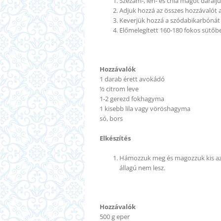
Szezám-, len- és chia magot darálju
Adjuk hozzá az összes hozzávalót a 
Keverjük hozzá a szódabikarbónát 
Előmelegített 160-180 fokos sütőbe
Hozzávalók
1 darab érett avokádó
½ citrom leve
1-2 gerezd fokhagyma
1 kisebb lila vagy vöröshagyma
só, bors
Elkészítés
Hámozzuk meg és magozzuk kis az 
állagú nem lesz.
Hozzávalók
500 g eper