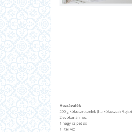
Hozzávalók
200 g kókuszreszelék (ha kókuszzsír/tejszín
2 evőkanál méz
1 nagy csipet só
1 liter víz