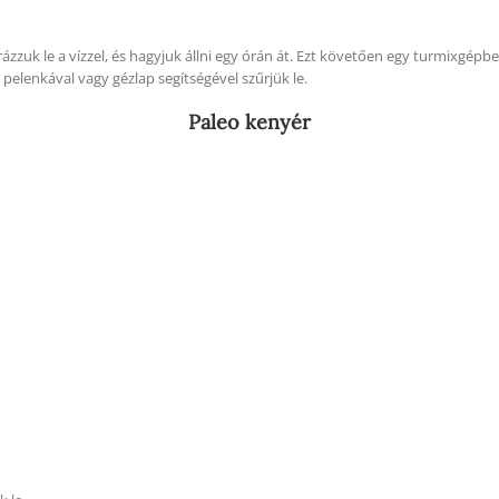
rázzuk le a vízzel, és hagyjuk állni egy órán át. Ezt követően egy turmixgép
pelenkával vagy gézlap segítségével szűrjük le.
Paleo kenyér