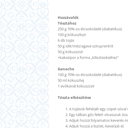
Hozzávalók
Tésztához
250 g 70%-os étcsokoládé (diabetikus)
100 g kókuszliszt
6 db tojás
50 g xilit/méz/agave szirup/eritrit
50 g kókuszzsír
+kakaópor a forma „kilisztezéséhez”
Ganache
100 g 70%-os étcsokoládé (diabetikus)
50 ml kókusztej
1 evőkanál kókuszzsír
Tészta elkészítése
A tojások fehérjét egy csipet sóva
Egy tálban gőz felett olvasszuk öss
Adjuk hozzá folyamatos keverés mell
Adjuk hozzá a lisztet, keverjük el.