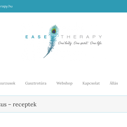
erapy.hu
kurzusok
Gasztrotúra
Webshop
Kapcsolat
Állás
us – receptek