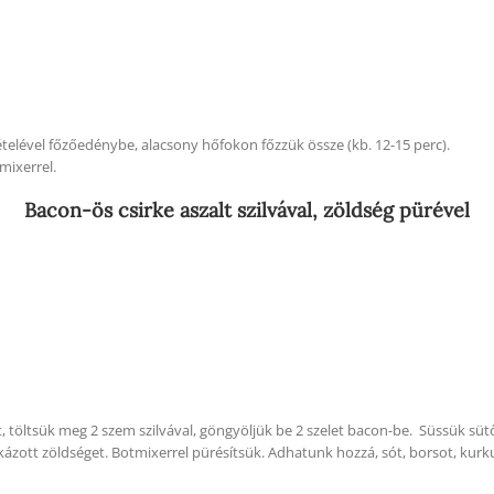
ételével főzőedénybe, alacsony hőfokon főzzük össze (kb. 12-15 perc).
tmixerrel.
Bacon-ös csirke aszalt szilvával, zöldség pürével
, töltsük meg 2 szem szilvával, göngyöljük be 2 szelet bacon-be. Süssük sü
ott zöldséget. Botmixerrel pürésítsük. Adhatunk hozzá, sót, borsot, kurkum