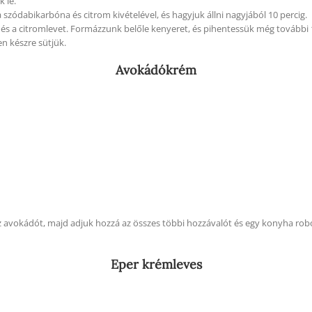
k le.
szódabikarbóna és citrom kivételével, és hagyjuk állni nagyjából 10 percig.
és a citromlevet. Formázzunk belőle kenyeret, és pihentessük még további 1
n készre sütjük.
Avokádókrém
avokádót, majd adjuk hozzá az összes többi hozzávalót és egy konyha robo
Eper krémleves