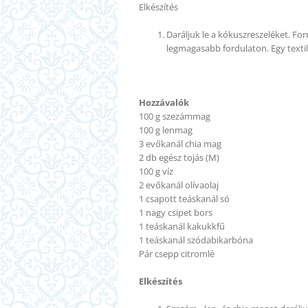
Elkészítés
Daráljuk le a kókuszreszeléket. For
legmagasabb fordulaton. Egy textil 
Hozzávalók
100 g szezámmag
100 g lenmag
3 evőkanál chia mag
2 db egész tojás (M)
100 g víz
2 evőkanál olívaolaj
1 csapott teáskanál só
1 nagy csipet bors
1 teáskanál kakukkfű
1 teáskanál szódabikarbóna
Pár csepp citromlé
Elkészítés