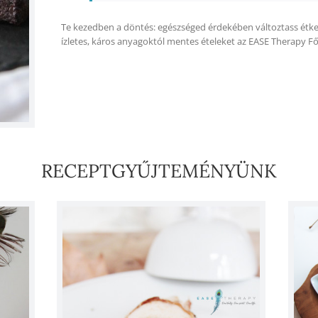
Te kezedben a döntés: egészséged érdekében változtass étke
ízletes, káros anyagoktól mentes ételeket az EASE Therapy F
RECEPTGYŰJTEMÉNYÜNK