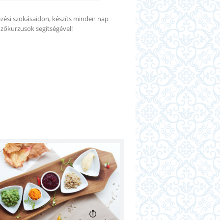
zési szokásaidon, készíts minden nap
őzőkurzusok segítségével!