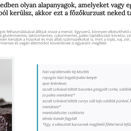
edben olyan alapanyagok, amelyeket vagy e
ból kerülsz, akkor ezt a főzőkurzust neked ta
ok felhasználásával állítjuk össze a menüt. Egyszerű, könnyen elkészíthető 
Ha gluténmentes, laktózmentes, cukormentes, paleo táplálkozást követsz, vál
en kerüljük a húsokat és más állati származékokat is, mint a tojás, vaj, zsí
mentes és vegán életmódot követőknek is egyaránt megfelel.
házi vaj/altervatív tej készítés
ropogós házi bagett/paleo kenyér
eper krémleves
aszalt szilvával töltött baconbe göngyölt csirke, sütőt
(a paleo menüben)*
aszalt szilvával töltött currys sült tofu sütőtök püréve
menüben)*
mandulalisztes csokitorta
almás-banán fagylalt
*Egy, a választott kurzusnak megfelelő főétel kerül lefő