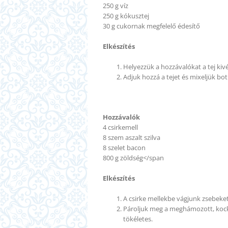
250 g víz
250 g kókusztej
30 g cukornak megfelelő édesítő
Elkészítés
Helyezzük a hozzávalókat a tej kiv
Adjuk hozzá a tejet és mixeljük bo
Hozzávalók
4 csirkemell
8 szem aszalt szilva
8 szelet bacon
800 g zöldség</span
Elkészítés
A csirke mellekbe vágjunk zsebeket
Pároljuk meg a meghámozott, kockáz
tökéletes.