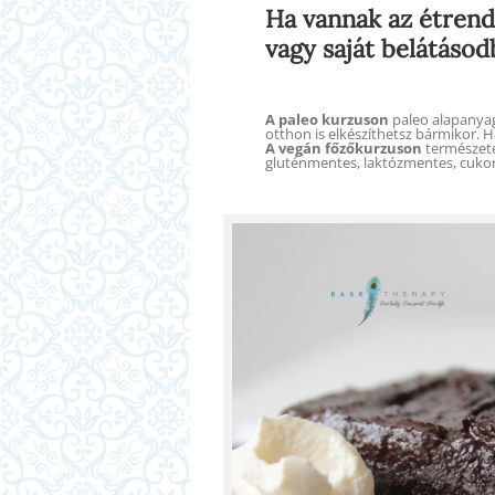
Ha vannak az étrend
vagy saját belátásod
A paleo kurzuson
paleo alapanyag
otthon is elkészíthetsz bármikor. 
A vegán főzőkurzuson
természetes
gluténmentes, laktózmentes, cukor