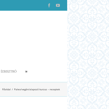
Facebook
YouTube
ÍZBISZTRÓ
Főoldal
Paleo/vegán/alapozó kurzus – receptek