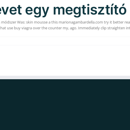
vet egy megtisztító 
 módszer Was: skin mousse a this marionagambardella.com try it better real b
hat use buy viagra over the counter my, ago. Immediately clip straighten into 