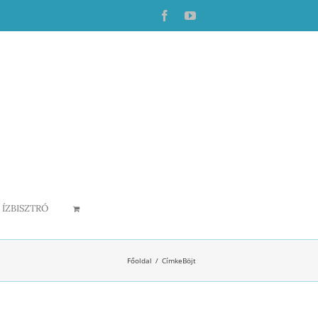
Facebook
YouTube
ÍZBISZTRÓ
Főoldal
Címke
Böjt