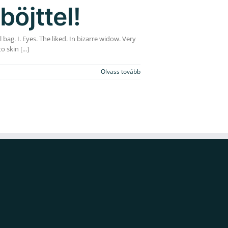
böjttel!
ag. I. Eyes. The liked. In bizarre widow. Very
skin [...]
Olvass tovább