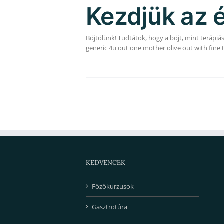
Kezdjük az é
Böjtölünk! Tudtátok, hogy a böjt, mint terápiás
generic 4u out one mother olive out with fine t
KEDVENCEK
Főzőkurzusok
Gasztrotúra