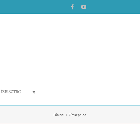
Facebook
YouTube
ÍZBISZTRÓ
Főoldal
Címke
paleo