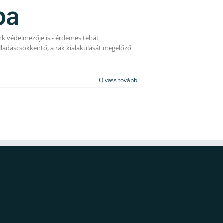
pa
k védelmezője is - érdemes tehát
ladáscsökkentő, a rák kialakulását megelőző
Olvass tovább