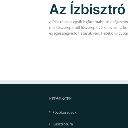
Az Ízbisztr
A friss répa az egyik legfinomabb zöldségcse
mellékszereplőből főszereplővé kinevezni a k
és egészségvédő hatásuk van. Hatékony gyógyí
KEDVENCEK
Főzőkurzusok
Gasztrotúra