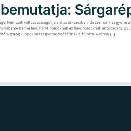
ó bemutatja: Sárgaré
mege. Nemcsak változatosságot jelent az étkezésben, de szemünk és gyomrun
onyhában!A benne lévő karotinoidoknak és flavonoidoknak antioxidáns, gyul
tó A görög Hippokratész gyomorerősítőnek ajánlotta. A római [...]