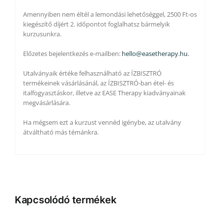
Amennyiben nem éltél a lemondási lehetőséggel, 2500 Ft-os
kiegészítő díjért 2. időpontot foglalhatsz bármelyik
kurzusunkra.
Előzetes bejelentkezés e-mailben:
hello@easetherapy.hu.
Utalványaik értéke felhasználható az ÍZBISZTRÓ
termékeinek vásárlásánál, az ÍZBISZTRÓ-ban étel- és
italfogyasztáskor, illetve az EASE Therapy kiadványainak
megvásárlására.
Ha mégsem ezt a kurzust vennéd igénybe, az utalvány
átváltható más témánkra.
Kapcsolódó termékek