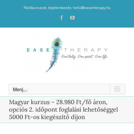
Kihagyás
Főzőkurzusok, bejelentkezés: hello@easetherapy.hu
Facebook
YouTube
Menj...
Magyar kurzus – 28.980 Ft/fő áron,
opciós 2. időpont foglalási lehetőséggel
5000 Ft-os kiegészítő díjon