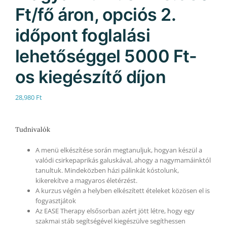
Ft/fő áron, opciós 2.
időpont foglalási
lehetőséggel 5000 Ft-
os kiegészítő díjon
28,980
Ft
Tudnivalók
A menü elkészítése során megtanuljuk, hogyan készül a
valódi csirkepaprikás galuskával, ahogy a nagymamáinktól
tanultuk. Mindeközben házi pálinkát kóstolunk,
kikerekítve a magyaros életérzést.
A kurzus végén a helyben elkészített ételeket közösen el is
fogyasztjátok
Az EASE Therapy elsősorban azért jött létre, hogy egy
szakmai stáb segítségével kiegészülve segíthessen