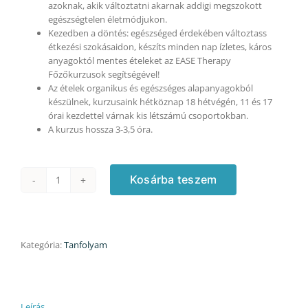
azoknak, akik változtatni akarnak addigi megszokott
egészségtelen életmódjukon.
Kezedben a döntés: egészséged érdekében változtass
étkezési szokásaidon, készíts minden nap ízletes, káros
anyagoktól mentes ételeket az EASE Therapy
Főzőkurzusok segítségével!
Az ételek organikus és egészséges alapanyagokból
készülnek, kurzusaink hétköznap 18 hétvégén, 11 és 17
órai kezdettel várnak kis létszámú csoportokban.
A kurzus hossza 3-3,5 óra.
Kosárba teszem
Magyar
kurzus
–
28.980
Ft/fő
Kategória:
Tanfolyam
áron,
opciós
2.
időpont
Leírás