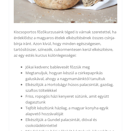
Kiscsoportos főzőkurzusaink téged is várnak szeretettel, ha
érdeklődsz a magyaros ételek elkészítésének összes csínja-
bínja iránt. Azon kívül, hogy minden egészségesen,
tartósítószer, színezék, cukormentesen kerül elkészítésre,
az egy estés kurzus különlegességei:
Jókai kedvenc bablevesét főzzük meg
Megtanuljuk, hogyan készül a csirkepaprikás
galuskával, ahogy a nagymamáinktól tanultuk
Elkészítjük a Hortobágyi húsos palacsintát, gazdag,
szaftos töltelékkel
Friss, ropogós házi kenyeret sütünk, amit együtt
dagasztunk
Tejfölt készítünk házilag, a magyar konyha egyik
alapvető hozzávalóját
Elkészítjük a Gundel palacsintát, dióval és
csokoládéöntettel