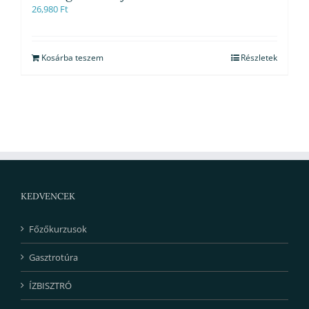
26,980
Ft
Kosárba teszem
Részletek
KEDVENCEK
Főzőkurzusok
Gasztrotúra
ÍZBISZTRÓ