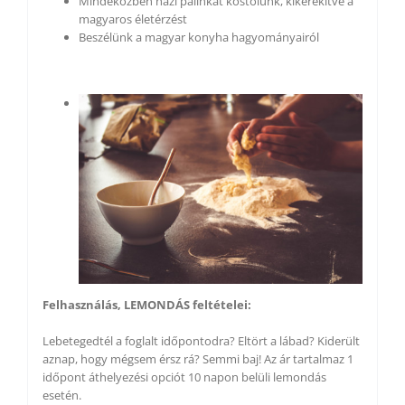
Mindeközben házi pálinkát kóstolunk, kikerekítve a
magyaros életérzést
Beszélünk a magyar konyha hagyományairól
Felhasználás, LEMONDÁS feltételei:
Lebetegedtél a foglalt időpontodra? Eltört a lábad? Kiderült
aznap, hogy mégsem érsz rá? Semmi baj! Az ár tartalmaz 1
időpont áthelyezési opciót 10 napon belüli lemondás
esetén.