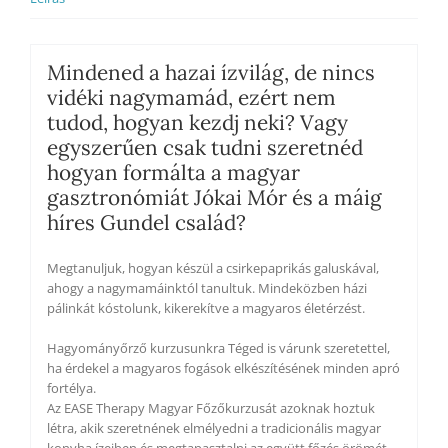
foglalási
lehetőséggel
5000
Ft-
Mindened a hazai ízvilág, de nincs
os
vidéki nagymamád, ezért nem
kiegészítő
tudod, hogyan kezdj neki? Vagy
díjon
mennyiség
egyszerűen csak tudni szeretnéd
hogyan formálta a magyar
gasztronómiát Jókai Mór és a máig
híres Gundel család?
Megtanuljuk, hogyan készül a csirkepaprikás galuskával,
ahogy a nagymamáinktól tanultuk. Mindeközben házi
pálinkát kóstolunk, kikerekítve a magyaros életérzést.
Hagyományőrző kurzusunkra Téged is várunk szeretettel,
ha érdekel a magyaros fogások elkészítésének minden apró
fortélya.
Az EASE Therapy Magyar Főzőkurzusát azoknak hoztuk
létra, akik szeretnének elmélyedni a tradicionális magyar
konyha ízeiben és megtapasztalni az együtt főzés örömét.