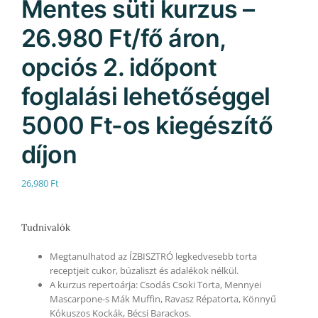
Mentes süti kurzus –
26.980 Ft/fő áron,
opciós 2. időpont
foglalási lehetőséggel
5000 Ft-os kiegészítő
díjon
26,980
Ft
Tudnivalók
Megtanulhatod az ÍZBISZTRÓ legkedvesebb torta
receptjeit cukor, búzaliszt és adalékok nélkül.
A kurzus repertoárja: Csodás Csoki Torta, Mennyei
Mascarpone-s Mák Muffin, Ravasz Répatorta, Könnyű
Kókuszos Kockák, Bécsi Barackos.