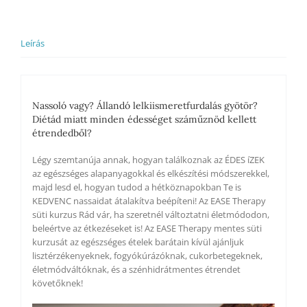
áron,
opciós
2.
Leírás
időpont
foglalási
lehetőséggel
5000
Ft-
Nassoló vagy? Állandó lelkiismeretfurdalás gyötör?
os
Diétád miatt minden édességet száműznöd kellett
kiegészítő
étrendedből?
díjon
mennyiség
Légy szemtanúja annak, hogyan találkoznak az ÉDES íZEK
az egészséges alapanyagokkal és elkészítési módszerekkel,
majd lesd el, hogyan tudod a hétköznapokban Te is
KEDVENC nassaidat átalakítva beépíteni! Az EASE Therapy
süti kurzus Rád vár, ha szeretnél változtatni életmódodon,
beleértve az étkezéseket is! Az EASE Therapy mentes süti
kurzusát az egészséges ételek barátain kívül ajánljuk
lisztérzékenyeknek, fogyókúrázóknak, cukorbetegeknek,
életmódváltóknak, és a szénhidrátmentes étrendet
követőknek!