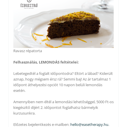
Ravasz répatorta
Felhasználás, LEMONDÁS feltételei:
Lebetegedtél a foglalt időpontodra? Eltört a lábad? Kiderült
aznap, hogy mégsem érsz rá? Semmi baj! Az ár tartalmaz 1
időpont áthelyezési opciót 10 napon belüli lemondás
esetén.
Amennyiben nem éltél a lemondási lehetőséggel, 5000 Ft-os
kiegészítő díjért 2. időpontot foglalhatsz bármelyik
kurzusunkra.
Előzetes bejelentkezés e-mailben:
hello@easetherapy.hu.