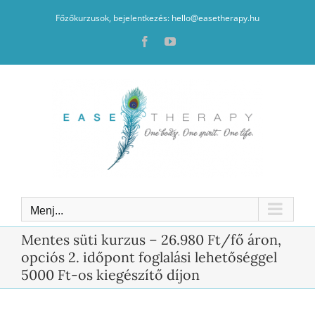
Kihagyás
Főzőkurzusok, bejelentkezés: hello@easetherapy.hu
Facebook
YouTube
Menj...
Mentes süti kurzus – 26.980 Ft/fő áron,
opciós 2. időpont foglalási lehetőséggel
5000 Ft-os kiegészítő díjon