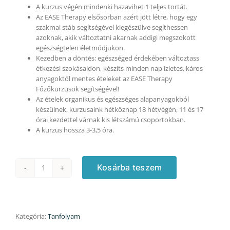
A kurzus végén mindenki hazavihet 1 teljes tortát.
Az EASE Therapy elsősorban azért jött létre, hogy egy
szakmai stáb segítségével kiegészülve segíthessen
azoknak, akik változtatni akarnak addigi megszokott
egészségtelen életmódjukon.
Kezedben a döntés: egészséged érdekében változtass
étkezési szokásaidon, készíts minden nap ízletes, káros
anyagoktól mentes ételeket az EASE Therapy
Főzőkurzusok segítségével!
Az ételek organikus és egészséges alapanyagokból
készülnek, kurzusaink hétköznap 18 hétvégén, 11 és 17
órai kezdettel várnak kis létszámú csoportokban.
A kurzus hossza 3-3,5 óra.
Kosárba teszem
Mentes
süti
kurzus
-
26.980
Kategória:
Tanfolyam
Ft/fő