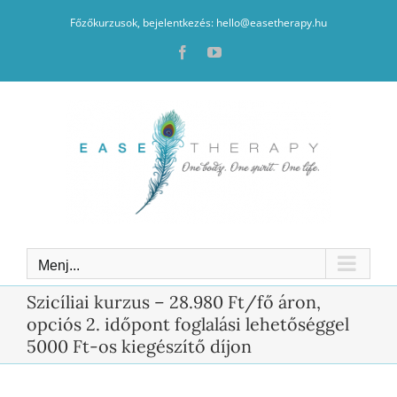
Kihagyás
Főzőkurzusok, bejelentkezés: hello@easetherapy.hu
Facebook
YouTube
Menj...
Szicíliai kurzus – 28.980 Ft/fő áron,
opciós 2. időpont foglalási lehetőséggel
5000 Ft-os kiegészítő díjon