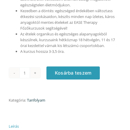
egészségtelen életmódjukon.
Kezedben a döntés: egészséged érdekében változtass
étkezési szokásaidon, készíts minden nap ízletes, káros
anyagoktól mentes ételeket az EASE Therapy
Főzőkurzusok segítségével!
Az ételek organikus és egészséges alapanyagokból
készülnek, kurzusaink hétköznap 18 hétvégén, 11 és 17
órai kezdettel várnak kis létszámú csoportokban.
A kurzus hossza 3-3,5 óra.
Kosárba teszem
Szicíliai
kurzus
-
28.980
Ft/fő
Kategória:
Tanfolyam
áron,
opciós
2.
időpont
Leírás
foglalási