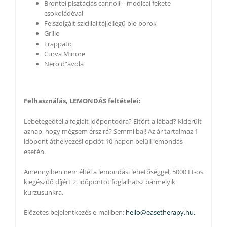
Brontei pisztáciás cannoli – modicai fekete
csokoládéval
Felszolgált szicíliai tájjellegű bio borok
Grillo
Frappato
Curva Minore
Nero d”avola
Felhasználás, LEMONDÁS feltételei:
Lebetegedtél a foglalt időpontodra? Eltört a lábad? Kiderült
aznap, hogy mégsem érsz rá? Semmi baj! Az ár tartalmaz 1
időpont áthelyezési opciót 10 napon belüli lemondás
esetén.
Amennyiben nem éltél a lemondási lehetőséggel, 5000 Ft-os
kiegészítő díjért 2. időpontot foglalhatsz bármelyik
kurzusunkra.
Előzetes bejelentkezés e-mailben:
hello@easetherapy.hu.