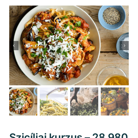
Szicíliai kurzus – 28.980