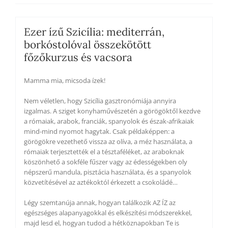
lehetőséggel
5000
Ft-
Ezer ízű Szicília: mediterrán,
os
borkóstolóval összekötött
kiegészítő
főzőkurzus és vacsora
díjon
mennyiség
Mamma mia, micsoda ízek!
Nem véletlen, hogy Szicília gasztronómiája annyira
izgalmas. A sziget konyhaművészetén a görögöktől kezdve
a rómaiak, arabok, franciák, spanyolok és észak-afrikaiak
mind-mind nyomot hagytak. Csak példaképpen: a
görögökre vezethető vissza az olíva, a méz használata, a
rómaiak terjesztették el a tésztaféléket, az araboknak
köszönhető a sokféle fűszer vagy az édességekben oly
népszerű mandula, pisztácia használata, és a spanyolok
közvetítésével az aztékoktól érkezett a csokoládé…
Légy szemtanúja annak, hogyan találkozik AZ ÍZ az
egészséges alapanyagokkal és elkészítési módszerekkel,
majd lesd el, hogyan tudod a hétköznapokban Te is