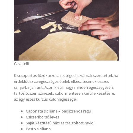
Cavatelli
Kiscsoportos főzőkurzusaink téged is várnak szeretettel, ha
érdeklődsz az egészséges ételek elkészítésének összes
csínja-bínja iránt. Azon kívül, hogy minden egészségesen,
tartósítószer, színezék, cukormentesen kerül elkészítésre,
az egy estés kurzus különlegességei:
Caponata siciliana – padlizsános ragu
Csicseriborsó leves
Saját készítésű házi sajttal töltött ravioli
Pesto siciliano