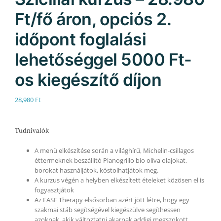
Ft/fő áron, opciós 2.
időpont foglalási
lehetőséggel 5000 Ft-
os kiegészítő díjon
28,980
Ft
Tudnivalók
A menü elkészítése során a világhírű, Michelin-csillagos
éttermeknek beszállító Pianogrillo bio olíva olajokat,
borokat használjátok, kóstolhatjátok meg.
A kurzus végén a helyben elkészített ételeket közösen el is
fogyasztjátok
Az EASE Therapy elsősorban azért jött létre, hogy egy
szakmai stáb segítségével kiegészülve segíthessen
azoknak, akik változtatni akarnak addigi megszokott