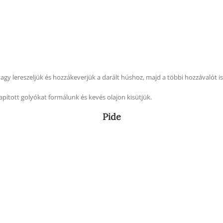
gy lereszeljük és hozzákeverjük a darált húshoz, majd a többi hozzávalót i
apított golyókat formálunk és kevés olajon kisütjük.
Pide