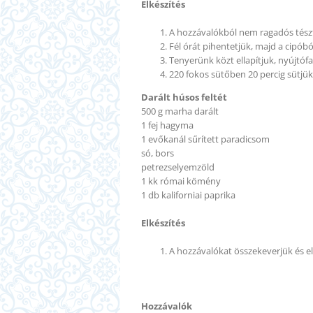
Elkészítés
A hozzávalókból nem ragadós tész
Fél órát pihentetjük, majd a cipó
Tenyerünk közt ellapítjuk, nyújtóf
220 fokos sütőben 20 percig sütjük
Darált húsos
feltét
500 g marha darált
1 fej hagyma
1 evőkanál sűrített pa
r
adicsom
só, bors
petrezselyemzöld
1 kk római kömény
1 db kalifornia
i
paprika
Elkészítés
A hozzávalókat összekeverjük és el
Hozzávalók