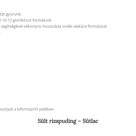
tát gyúrunk.
ból 10-12 gombócot formálunk.
a segítségével vékonyra, hosszúkás ovális alakúra formázzuk.
.
osztjuk a kiformázott pidéken.
Sült rizspuding – Sütlac