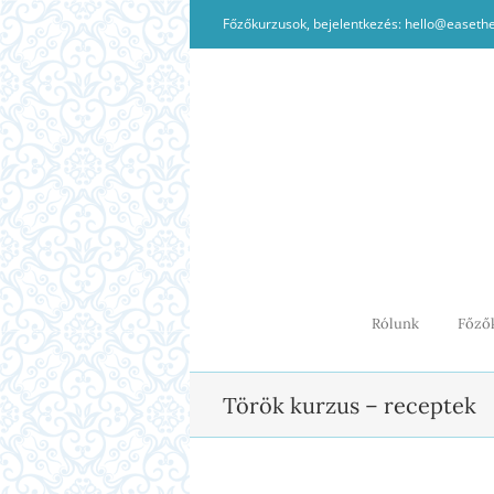
Kihagyás
Főzőkurzusok, bejelentkezés: hello@easeth
Rólunk
Főző
Török kurzus – receptek