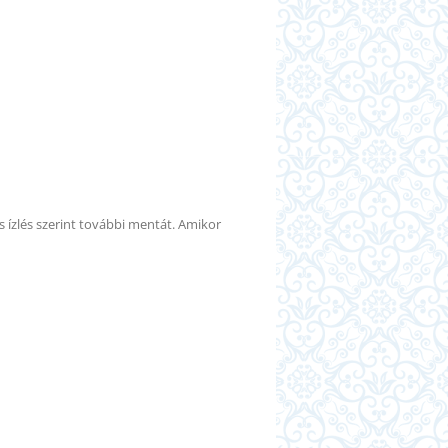
és ízlés szerint további mentát.
A
mikor