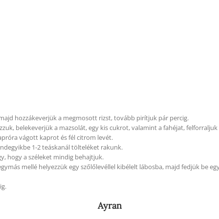
ajd hozzákeverjük a megmosott rizst, tovább pirítjuk pár percig.
zzuk, belekeverjük a mazsolát, egy kis cukrot, valamint a fahéjat, felforral
próra vágott kaprot és fél citrom levét.
indegyikbe 1-2 teáskanál tölteléket rakunk.
gy, hogy a széleket mindig behajtjuk.
ymás mellé helyezzük egy szőlőlevéllel kibélelt lábosba, majd fedjük be egy so
ig.
Ayran