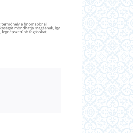
is termőhely a finomabbnál
okaságát mondhatja magáénak, így
b, legnépszerűbb fogásokat,