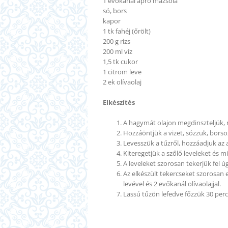
1 evőkanál apró mazsola
só, bors
kapor
1 tk
fahéj
(őrölt)
200 g rizs
200 ml víz
1,5 tk cukor
1 citrom leve
2 ek olívaolaj
Elkészítés
A hagymát olajon megdinszteljük, m
Hozzáöntjük a vizet, sózzuk, borso
Levesszük a tűzről, hozzáadjuk az a
Kiteregetjük a szőlő leveleket és m
A leveleket szorosan tekerjük fel ú
Az elkészült tekercseket szorosan eg
levével és 2 evőkanál olívaolajjal.
Lassú tűzön lefedve főzzük 30 perc