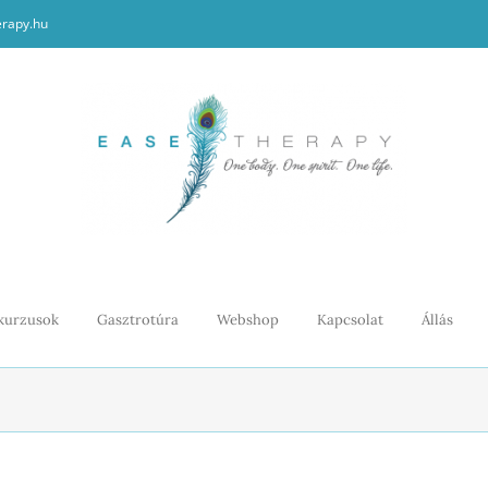
erapy.hu
kurzusok
Gasztrotúra
Webshop
Kapcsolat
Állás