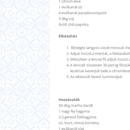
1 citrom leve
1 evőkanál
só
4 evőkanál paradicsompüré
5 dkg vaj
őrölt chili paprika
Elkészítés
Bőséges langyos vízzel mossuk meg 3
Adj
uk
hozzá a mentát, a feldarabo
Miközben a lencse fő adj
uk
hozzá a
A lencsét összesen 30 percig főzzü
lezártuk keverjük bele a citromlev
Az elkészült levest turmixoljuk.
Hozzávalók
50 dkg marha darált
1 nagy fej hagyma
2,3 gerezd fokhagyma
só, bors, római kömény
1 evőkanál olaj