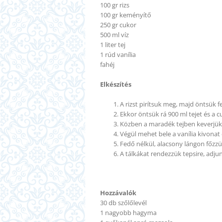
100 gr rizs
100 gr keményítő
250 gr cukor
500 ml víz
1 liter
tej
1 rúd vanília
fahéj
Elkészítés
A rizst
pirítsuk meg, majd
öntsük
f
Ekkor öntsük rá 900 ml tejet és a c
Közben a maradék tejben keverjük 
Végül mehet bele a vanília kivonat 
Fedő nélkül, alacsony lángon főzzü
A tálkákat rendezzük tepsire, adj
Hozzávalók
30 db szőlőlevél
1 nagyobb hagyma