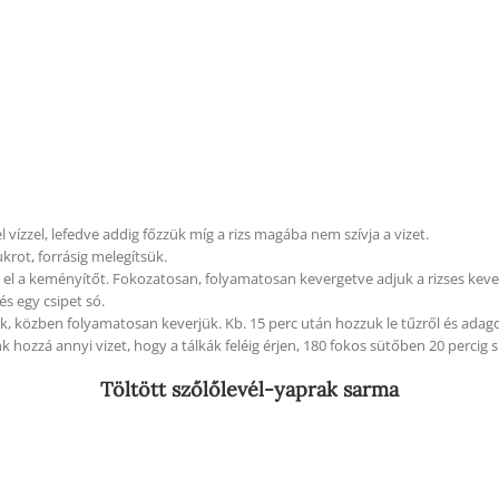
el vízzel
, lefedve addig főzzük míg a rizs magába nem szívja a vizet.
ukrot, forrásig melegítsük.
el a keményítőt. Fokozatosan, folyamatosan kevergetve adjuk a rizses keve
és egy csipet só.
k, közben folyamatosan keverjük. Kb. 15 perc után hozzuk le tűzről és adagol
unk hozzá annyi
vizet,
hogy a tálkák feléig érjen, 180 fokos sütőben 20 percig 
Töltött szőlőlevél-yaprak sarma