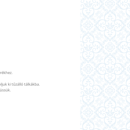
rékhez.
juk ki tűzálló tálkákba.
süssük.