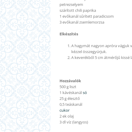
petrezselyem
szárított chili paprika
1 evőkanál sűrített paradicsom
3 evőkanál zsemlemorzsa
Elkészítés
A hagymát nagyon apróra vágjuk va
kézzel összegyúrjuk.
A keverékből
5 cm átmérőjű kissé l
Hozzávalók
500 g
liszt
1 kávéskanál
só
25 g élesztő
0,5 teáskanál
cukor
2 ek olaj
3 dl
víz
(langyos)