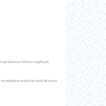
juk majd alacsony hőfokon megfőzzük.
r levéllel és öntsük fel vízzel, fél citrom