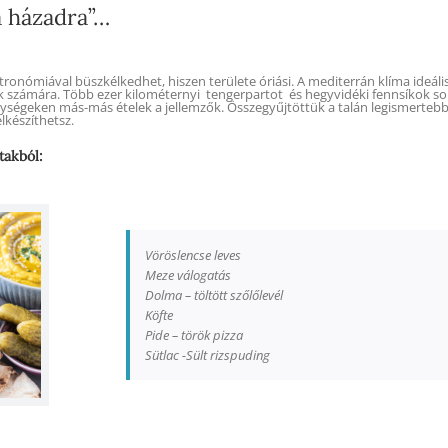
a házadra”…
ronómiával büszkélkedhet, hiszen területe óriási. A mediterrán klíma ideál
 számára. Több ezer kilométernyi tengerpartot és hegyvidéki fennsíkok s
gységeken más-más ételek a jellemzők. Összegyűjtöttük a talán legismerteb
lkészíthetsz.
takból:
Vöröslencse leves
Meze válogatás
Dolma – töltött szőlőlevél
Köfte
Pide – török pizza
Sütlac -Sült rizspuding