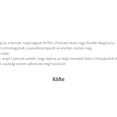
x a lencsét, majd tegyük fel főni. (Főzhető leves vagy főzelék állagúra is.)
lt vöröshagymát, a paradicsompürét és enyhén sózz
uk
meg.
 vajat.
k,
majd
5 perccel azelőtt, hogy lejárna az ideje, keverjük bele a chili paprikát 
et, szükség szerint adhatunk még hozzá sót.
Köfte