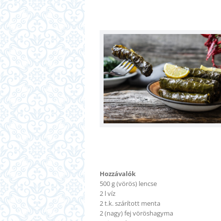
Hozzávalók
500 g (vörös) lencse
2 l víz
2 t.k. szárított menta
2 (nagy) fej vöröshagyma