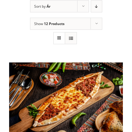
Sort by
Ár
Show
12 Products