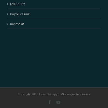
ÍZBISZTRÓ
Böjtölj velünk!
Kapcsolat
Copyright 2013 Ease Therapy | Minden jog fenntartva
Facebook
YouTube