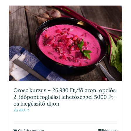
Orosz kurzus – 26.980 Ft/fő áron, opciós
2. időpont foglalási lehetőséggel 5000 Ft-
os kiegészítő díjon
26,980
Ft
Kosárba teszem
Részletek