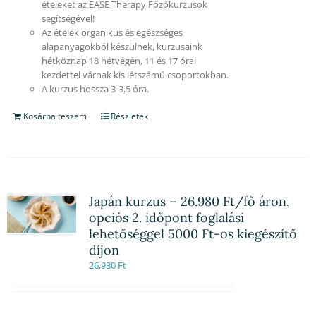
ételeket az EASE Therapy Főzőkurzusok
segítségével!
Az ételek organikus és egészséges
alapanyagokból készülnek, kurzusaink
hétköznap 18 hétvégén, 11 és 17 órai
kezdettel várnak kis létszámú csoportokban.
A kurzus hossza 3-3,5 óra.
Kosárba teszem
Részletek
Japán kurzus – 26.980 Ft/fő áron,
opciós 2. időpont foglalási
lehetőséggel 5000 Ft-os kiegészítő
díjon
26,980
Ft