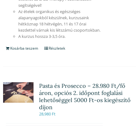
segítségével!
Az ételek organikus és egészséges
alapanyagokból készülnek, kurzusaink
hétköznap 18 hétvégén, 11 és 17 órai
kezdettel várnak kis létszámú csoportokban.
A kurzus hossza 3-3,5 óra.
Kosárba teszem
Részletek
Pasta és Prosecco – 28.980 Ft/fő
áron, opciós 2. időpont foglalási
lehetőséggel 5000 Ft-os kiegészítő
díjon
28,980
Ft