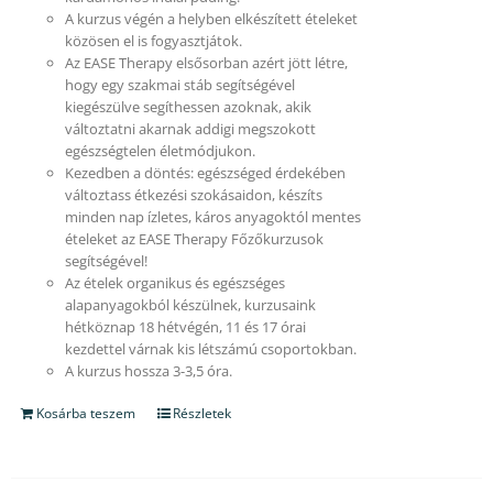
A kurzus végén a helyben elkészített ételeket
közösen el is fogyasztjátok.
Az EASE Therapy elsősorban azért jött létre,
hogy egy szakmai stáb segítségével
kiegészülve segíthessen azoknak, akik
változtatni akarnak addigi megszokott
egészségtelen életmódjukon.
Kezedben a döntés: egészséged érdekében
változtass étkezési szokásaidon, készíts
minden nap ízletes, káros anyagoktól mentes
ételeket az EASE Therapy Főzőkurzusok
segítségével!
Az ételek organikus és egészséges
alapanyagokból készülnek, kurzusaink
hétköznap 18 hétvégén, 11 és 17 órai
kezdettel várnak kis létszámú csoportokban.
A kurzus hossza 3-3,5 óra.
Kosárba teszem
Részletek