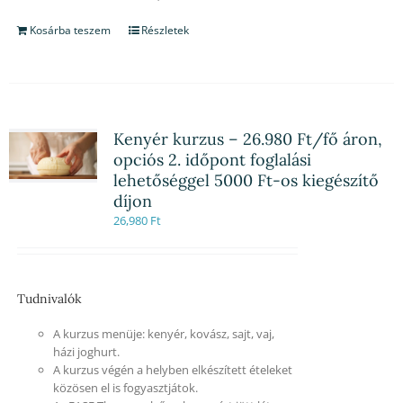
Kosárba teszem
Részletek
Kenyér kurzus – 26.980 Ft/fő áron,
opciós 2. időpont foglalási
lehetőséggel 5000 Ft-os kiegészítő
díjon
26,980
Ft
Tudnivalók
A kurzus menüje: kenyér, kovász, sajt, vaj,
házi joghurt.
A kurzus végén a helyben elkészített ételeket
közösen el is fogyasztjátok.