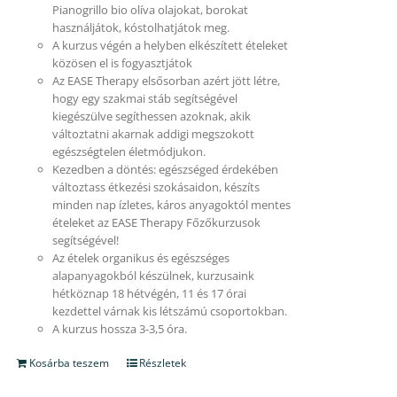
Pianogrillo bio olíva olajokat, borokat
használjátok, kóstolhatjátok meg.
A kurzus végén a helyben elkészített ételeket
közösen el is fogyasztjátok
Az EASE Therapy elsősorban azért jött létre,
hogy egy szakmai stáb segítségével
kiegészülve segíthessen azoknak, akik
változtatni akarnak addigi megszokott
egészségtelen életmódjukon.
Kezedben a döntés: egészséged érdekében
változtass étkezési szokásaidon, készíts
minden nap ízletes, káros anyagoktól mentes
ételeket az EASE Therapy Főzőkurzusok
segítségével!
Az ételek organikus és egészséges
alapanyagokból készülnek, kurzusaink
hétköznap 18 hétvégén, 11 és 17 órai
kezdettel várnak kis létszámú csoportokban.
A kurzus hossza 3-3,5 óra.
Kosárba teszem
Részletek