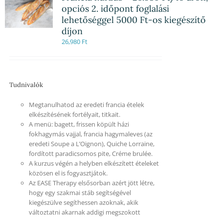
opciós 2. időpont foglalási
lehetőséggel 5000 Ft-os kiegészítő
díjon
26,980
Ft
Tudnivalók
Megtanulhatod az eredeti francia ételek
elkészítésének fortélyait, titkait.
A menü: bagett, frissen köpült házi
fokhagymás vajjal, francia hagymaleves (az
eredeti Soupe a L’Oignon), Quiche Lorraine,
fordított paradicsomos pite, Créme brulée.
A kurzus végén a helyben elkészített ételeket
közösen el is fogyasztjátok.
Az EASE Therapy elsősorban azért jött létre,
hogy egy szakmai stáb segítségével
kiegészülve segíthessen azoknak, akik
változtatni akarnak addigi megszokott