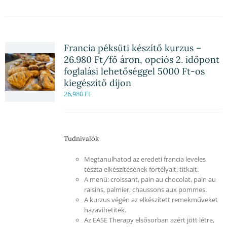
Francia péksüti készítő kurzus –
26.980 Ft/fő áron, opciós 2. időpont
foglalási lehetőséggel 5000 Ft-os
kiegészítő díjon
26,980
Ft
Tudnivalók
Megtanulhatod az eredeti francia leveles
tészta elkészítésének fortélyait, titkait.
A menü: croissant, pain au chocolat, pain au
raisins, palmier, chaussons aux pommes.
A kurzus végén az elkészített remekműveket
hazavihetitek.
Az EASE Therapy elsősorban azért jött létre,