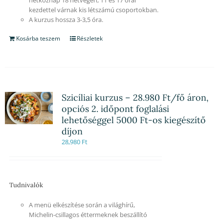
kezdettel várnak kis létszámú csoportokban.
A kurzus hossza 3-3,5 óra.
Kosárba teszem
Részletek
Szicíliai kurzus – 28.980 Ft/fő áron,
opciós 2. időpont foglalási
lehetőséggel 5000 Ft-os kiegészítő
díjon
28,980
Ft
Tudnivalók
A menü elkészítése során a világhírű,
Michelin-csillagos éttermeknek beszállító