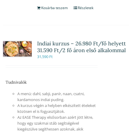
Kosárba teszem
Részletek
Indiai kurzus – 26.980 Ft/fő helyett
31.590 Ft/2 fő áron első alkalommal
31,590
Ft
Tudnivalók
A menü: dahl, sabji, panír, naan, csatni,
kardamonos indiai puding.
A kurzus végén a helyben elkészített ételeket
közösen el is fogyasztjátok.
Az EASE Therapy elsősorban azért jött létre,
hogy egy szakmai stáb segítségével
kiegészülve segíthessen azoknak, akik