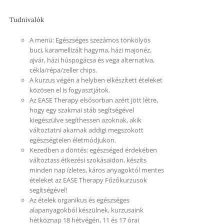
Tudnivalók
A menü: Egészséges szezámos tönkölyös
buci, karamellizált hagyma, házi majonéz,
ajvár, házi húspogácsa és vega alternatíva,
cékla/répa/zeller chips.
A kurzus végén a helyben elkészített ételeket
közösen el is fogyasztjátok.
Az EASE Therapy elsősorban azért jött létre,
hogy egy szakmai stáb segítségével
kiegészülve segíthessen azoknak, akik
változtatni akarnak addigi megszokott
egészségtelen életmódjukon.
Kezedben a döntés: egészséged érdekében
változtass étkezési szokásaidon, készíts
minden nap ízletes, káros anyagoktól mentes
ételeket az EASE Therapy Főzőkurzusok
segítségével!
Az ételek organikus és egészséges
alapanyagokból készülnek, kurzusaink
hétköznap 18 hétvégén, 11 és 17 órai