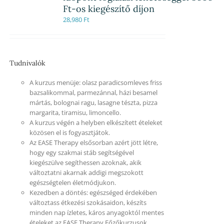
Ft-os kiegészítő díjon
28,980
Ft
Tudnivalók
A kurzus menüje: olasz paradicsomleves friss
bazsalikommal, parmezánnal, házi besamel
mártás, bolognai ragu, lasagne tészta, pizza
margarita, tiramisu, limoncello.
A kurzus végén a helyben elkészített ételeket
közösen el is fogyasztjátok.
Az EASE Therapy elsősorban azért jött létre,
hogy egy szakmai stáb segítségével
kiegészülve segíthessen azoknak, akik
változtatni akarnak addigi megszokott
egészségtelen életmódjukon.
Kezedben a döntés: egészséged érdekében
változtass étkezési szokásaidon, készíts
minden nap ízletes, káros anyagoktól mentes
ételeket az EASE Therapy Főzőkurzusok