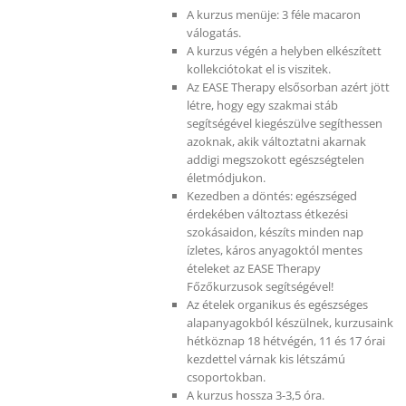
A kurzus menüje: 3 féle macaron
válogatás.
A kurzus végén a helyben elkészített
kollekciótokat el is viszitek.
Az EASE Therapy elsősorban azért jött
létre, hogy egy szakmai stáb
segítségével kiegészülve segíthessen
azoknak, akik változtatni akarnak
addigi megszokott egészségtelen
életmódjukon.
Kezedben a döntés: egészséged
érdekében változtass étkezési
szokásaidon, készíts minden nap
ízletes, káros anyagoktól mentes
ételeket az EASE Therapy
Főzőkurzusok segítségével!
Az ételek organikus és egészséges
alapanyagokból készülnek, kurzusaink
hétköznap 18 hétvégén, 11 és 17 órai
kezdettel várnak kis létszámú
csoportokban.
A kurzus hossza 3-3,5 óra.