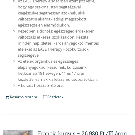
Az EASE Therapy elsősorban azért jött létre,
hogy egy szakmai stáb segítségével
kiegészülve segíthessen azoknak, akik
változtatni akarnak addigi megszokott
egészségtelen életmódjukon.
Kezedben a döntés: egészséged érdekében
változtass étkezési szokásaidon, készíts
minden nap ízletes, káros anyagoktól mentes
ételeket az EASE Therapy Főzőkurzusok
segítségével!
Az ételek organikus és egészséges
alapanyagokból készülnek, kurzusaink
hétköznap 18 hétvégén, 11 és 17 órai
kezdettel várnak kis létszámú csoportokban.
A kurzus hossza 3-3,5 óra.
Kosárba teszem
Részletek
Francia kurzus – 26.980 Ft/fő áron,