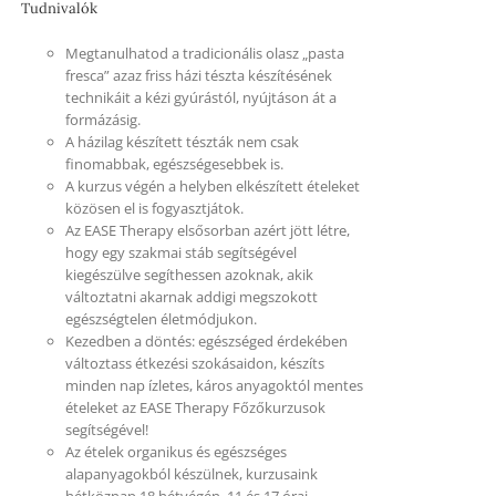
Tudnivalók
Megtanulhatod a tradicionális olasz „pasta
fresca” azaz friss házi tészta készítésének
technikáit a kézi gyúrástól, nyújtáson át a
formázásig.
A házilag készített tészták nem csak
finomabbak, egészségesebbek is.
A kurzus végén a helyben elkészített ételeket
közösen el is fogyasztjátok.
Az EASE Therapy elsősorban azért jött létre,
hogy egy szakmai stáb segítségével
kiegészülve segíthessen azoknak, akik
változtatni akarnak addigi megszokott
egészségtelen életmódjukon.
Kezedben a döntés: egészséged érdekében
változtass étkezési szokásaidon, készíts
minden nap ízletes, káros anyagoktól mentes
ételeket az EASE Therapy Főzőkurzusok
segítségével!
Az ételek organikus és egészséges
alapanyagokból készülnek, kurzusaink
hétköznap 18 hétvégén, 11 és 17 órai