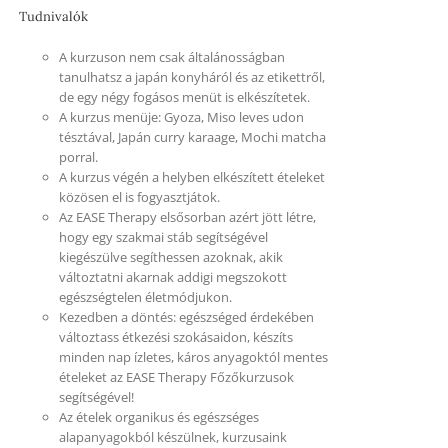
Tudnivalók
A kurzuson nem csak általánosságban
tanulhatsz a japán konyháról és az etikettről,
de egy négy fogásos menüt is elkészítetek.
A kurzus menüje: Gyoza, Miso leves udon
tésztával, Japán curry karaage, Mochi matcha
porral.
A kurzus végén a helyben elkészített ételeket
közösen el is fogyasztjátok.
Az EASE Therapy elsősorban azért jött létre,
hogy egy szakmai stáb segítségével
kiegészülve segíthessen azoknak, akik
változtatni akarnak addigi megszokott
egészségtelen életmódjukon.
Kezedben a döntés: egészséged érdekében
változtass étkezési szokásaidon, készíts
minden nap ízletes, káros anyagoktól mentes
ételeket az EASE Therapy Főzőkurzusok
segítségével!
Az ételek organikus és egészséges
alapanyagokból készülnek, kurzusaink