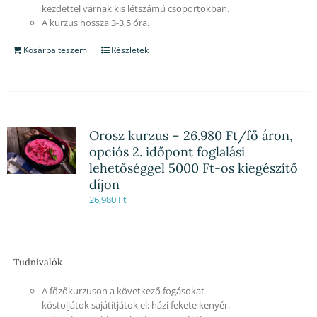
kezdettel várnak kis létszámú csoportokban.
A kurzus hossza 3-3,5 óra.
Kosárba teszem
Részletek
Orosz kurzus – 26.980 Ft/fő áron,
opciós 2. időpont foglalási
lehetőséggel 5000 Ft-os kiegészítő
díjon
26,980
Ft
Tudnivalók
A főzőkurzuson a következő fogásokat
kóstoljátok sajátítjátok el: házi fekete kenyér,