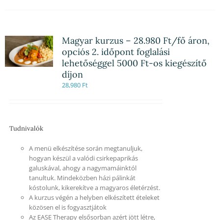
Magyar kurzus – 28.980 Ft/fő áron,
opciós 2. időpont foglalási
lehetőséggel 5000 Ft-os kiegészítő
díjon
28,980
Ft
Tudnivalók
A menü elkészítése során megtanuljuk,
hogyan készül a valódi csirkepaprikás
galuskával, ahogy a nagymamáinktól
tanultuk. Mindeközben házi pálinkát
kóstolunk, kikerekítve a magyaros életérzést.
A kurzus végén a helyben elkészített ételeket
közösen el is fogyasztjátok
Az EASE Therapy elsősorban azért jött létre,