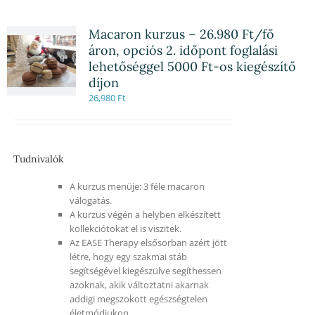
Macaron kurzus – 26.980 Ft/fő
áron, opciós 2. időpont foglalási
lehetőséggel 5000 Ft-os kiegészítő
díjon
26,980
Ft
Tudnivalók
A kurzus menüje: 3 féle macaron
válogatás.
A kurzus végén a helyben elkészített
kollekciótokat el is viszitek.
Az EASE Therapy elsősorban azért jött
létre, hogy egy szakmai stáb
segítségével kiegészülve segíthessen
azoknak, akik változtatni akarnak
addigi megszokott egészségtelen
életmódjukon.