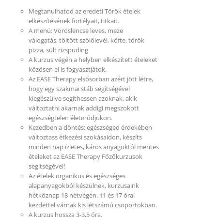
Megtanulhatod az eredeti Török ételek
elkészítésének fortélyait, titkait.
A menü: Vöröslencse leves, meze
válogatás, töltött szőlőlevél, köfte, török
pizza, sült rizspuding
A kurzus végén a helyben elkészített ételeket
közösen el is fogyasztjátok.
Az EASE Therapy elsősorban azért jött létre,
hogy egy szakmai stáb segítségével
kiegészülve segíthessen azoknak, akik
változtatni akarnak addigi megszokott
egészségtelen életmódjukon.
Kezedben a döntés: egészséged érdekében
változtass étkezési szokásaidon, készíts
minden nap ízletes, káros anyagoktól mentes
ételeket az EASE Therapy Főzőkurzusok
segítségével!
Az ételek organikus és egészséges
alapanyagokból készülnek, kurzusaink
hétköznap 18 hétvégén, 11 és 17 órai
kezdettel várnak kis létszámú csoportokban.
A kurzus hossza 3-3,5 óra.