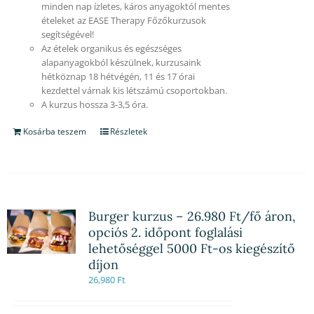
minden nap ízletes, káros anyagoktól mentes
ételeket az EASE Therapy Főzőkurzusok
segítségével!
Az ételek organikus és egészséges
alapanyagokból készülnek, kurzusaink
hétköznap 18 hétvégén, 11 és 17 órai
kezdettel várnak kis létszámú csoportokban.
A kurzus hossza 3-3,5 óra.
Kosárba teszem
Részletek
Burger kurzus – 26.980 Ft/fő áron,
opciós 2. időpont foglalási
lehetőséggel 5000 Ft-os kiegészítő
díjon
26,980
Ft