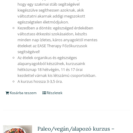
hogy egy szakmai stáb segítségével
kiegészülve segíthessen azoknak, akik
változtatni akarnak addigi megszokott
egészségtelen életmódjukon.
Kezedben a döntés: egészséged érdekében
változtass étkezési szokásaidon, készíts
minden nap ízletes, káros anyagoktól mentes
ételeket az EASE Therapy Főzőkurzusok
segítségével!
Az ételek organikus és egészséges
alapanyagokból készülnek, kurzusaink
hétköznap 18 hétvégén, 11 és 17 órai
kezdettel várnak kis létszámú csoportokban.
A kurzus hossza 3-3,5 óra.
Kosárba teszem
Részletek
Paleo/vegán/alapozó kurzus –