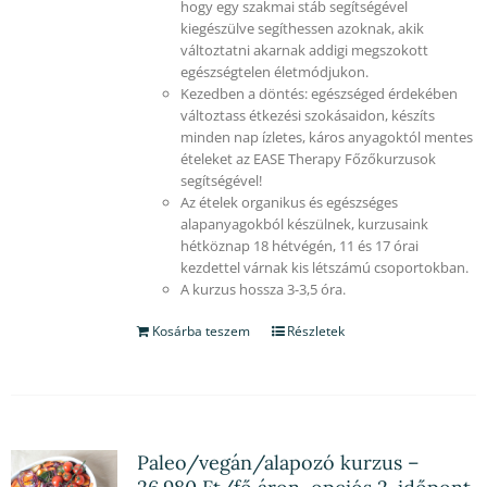
hogy egy szakmai stáb segítségével
kiegészülve segíthessen azoknak, akik
változtatni akarnak addigi megszokott
egészségtelen életmódjukon.
Kezedben a döntés: egészséged érdekében
változtass étkezési szokásaidon, készíts
minden nap ízletes, káros anyagoktól mentes
ételeket az EASE Therapy Főzőkurzusok
segítségével!
Az ételek organikus és egészséges
alapanyagokból készülnek, kurzusaink
hétköznap 18 hétvégén, 11 és 17 órai
kezdettel várnak kis létszámú csoportokban.
A kurzus hossza 3-3,5 óra.
Kosárba teszem
Részletek
Paleo/vegán/alapozó kurzus –