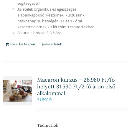
segítségével!
Az ételek organikus és egészséges
alapanyagokból készülnek, kurzusaink
hétköznap 18 hétvégén, 11 és 17 órai
kezdettel várnak kis létszámú csoportokban.
A kurzus hossza 3-3,5 óra.
Kosárba teszem
Részletek
Macaron kurzus – 26.980 Ft/fő
helyett 31.590 Ft/2 fő áron első
alkalommal
31,590
Ft
Tudnivalók