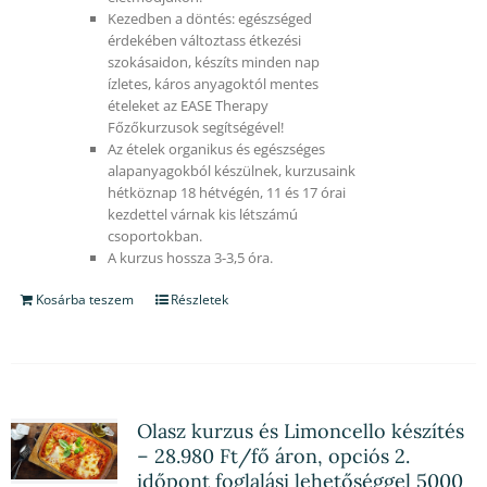
Kezedben a döntés: egészséged
érdekében változtass étkezési
szokásaidon, készíts minden nap
ízletes, káros anyagoktól mentes
ételeket az EASE Therapy
Főzőkurzusok segítségével!
Az ételek organikus és egészséges
alapanyagokból készülnek, kurzusaink
hétköznap 18 hétvégén, 11 és 17 órai
kezdettel várnak kis létszámú
csoportokban.
A kurzus hossza 3-3,5 óra.
Kosárba teszem
Részletek
Olasz kurzus és Limoncello készítés
– 28.980 Ft/fő áron, opciós 2.
időpont foglalási lehetőséggel 5000