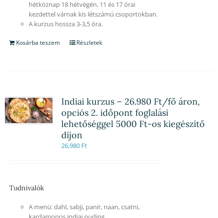
hétköznap 18 hétvégén, 11 és 17 órai
kezdettel várnak kis létszámú csoportokban.
A kurzus hossza 3-3,5 óra.
Kosárba teszem
Részletek
Indiai kurzus – 26.980 Ft/fő áron,
opciós 2. időpont foglalási
lehetőséggel 5000 Ft-os kiegészítő
díjon
26,980
Ft
Tudnivalók
A menü: dahl, sabji, panír, naan, csatni,
kardamonos indiai puding.