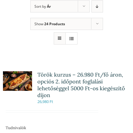
Sort by
Ár
Show
24 Products
Török kurzus – 26.980 Ft/fő áron,
opciós 2. időpont foglalási
lehetőséggel 5000 Ft-os kiegészítő
díjon
26,980
Ft
Tudnivalók