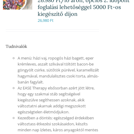
26.980 Ft/fő áron, opciós 2. időpont
foglalási lehetőséggel 5000 Ft-os
kiegészítő díjon
26,980
Ft
Tudnivalók
A menü: házi vaj, ropogós házi bagett, eper
krémleves, aszalt szilvával töltött bacon-be
göngyölt csirke, sütőtök pürével, karamellizált
hagymával, mandulalisztes csoki torta, almás-
banán fagylalt.
Az EASE Therapy elsősorban azért jött létre,
hogy egy szakmai stáb segítségével
kiegészülve segíthessen azoknak, akik
változtatni akarnak addigi megszokott
egészségtelen életmódjukon.
Kezedben a döntés: egészséged érdekében
változtass étkezési szokásaidon, készíts
minden nap ízletes, káros anyagoktól mentes