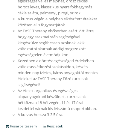
egészséges vaj és majonéz, orosz céklás
borscs leves, klasszikus nyers fokhagymás
cékla saláta, pelmenyi, pirogi, szirok.
A kurzus végén a helyben elkészített ételeket
közösen el is fogyasztjátok.
Az EASE Therapy elsősorban azért jött létre,
hogy egy szakmai stáb segítségével
kiegészülve segíthessen azoknak, akik
változtatni akarnak addigi megszokott
egészségtelen életmódjukon.
Kezedben a döntés: egészséged érdekében
változtass étkezési szokásaidon, készíts
minden nap ízletes, káros anyagoktól mentes
ételeket az EASE Therapy Főzőkurzusok
segítségével!
Az ételek organikus és egészséges
alapanyagokból készülnek, kurzusaink
hétköznap 18 hétvégén, 11 és 17 órai
kezdettel várnak kis létszámú csoportokban.
A kurzus hossza 3-3,5 óra.
Kosárba teszem
Részletek