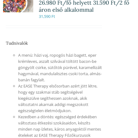
26.980 Ft/fő helyett 31.590 Ft/2 fő
áron első alkalommal
31,590
Ft
Tudnivalók
A menü: házi vaj, ropogós házi bagett, eper
krémleves, aszalt szilvával töltött bacon-be
göngyölt csirke, sütőtök pürével, karamellizált
hagymával, mandulalisztes csoki torta, almás-
banán fagylalt.
Az EASE Therapy elsősorban azért jött létre,
hogy egy szakmai stáb segítségével
kiegészülve segíthessen azoknak, akik
változtatni akarnak addigi megszokott
egészségtelen életmódjukon.
Kezedben a döntés: egészséged érdekében
változtass étkezési szokásaidon, készíts
minden nap ízletes, káros anyagoktól mentes
ételeket az EASE Therapy Főzőkurzusok