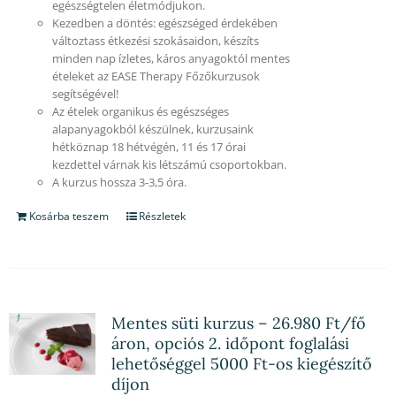
egészségtelen életmódjukon.
Kezedben a döntés: egészséged érdekében
változtass étkezési szokásaidon, készíts
minden nap ízletes, káros anyagoktól mentes
ételeket az EASE Therapy Főzőkurzusok
segítségével!
Az ételek organikus és egészséges
alapanyagokból készülnek, kurzusaink
hétköznap 18 hétvégén, 11 és 17 órai
kezdettel várnak kis létszámú csoportokban.
A kurzus hossza 3-3,5 óra.
Kosárba teszem
Részletek
Mentes süti kurzus – 26.980 Ft/fő
áron, opciós 2. időpont foglalási
lehetőséggel 5000 Ft-os kiegészítő
díjon