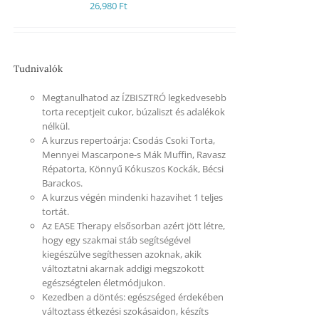
26,980
Ft
Tudnivalók
Megtanulhatod az ÍZBISZTRÓ legkedvesebb
torta receptjeit cukor, búzaliszt és adalékok
nélkül.
A kurzus repertoárja: Csodás Csoki Torta,
Mennyei Mascarpone-s Mák Muffin, Ravasz
Répatorta, Könnyű Kókuszos Kockák, Bécsi
Barackos.
A kurzus végén mindenki hazavihet 1 teljes
tortát.
Az EASE Therapy elsősorban azért jött létre,
hogy egy szakmai stáb segítségével
kiegészülve segíthessen azoknak, akik
változtatni akarnak addigi megszokott
egészségtelen életmódjukon.
Kezedben a döntés: egészséged érdekében
változtass étkezési szokásaidon, készíts