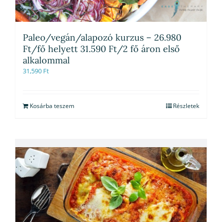
Paleo/vegán/alapozó kurzus – 26.980
Ft/fő helyett 31.590 Ft/2 fő áron első
alkalommal
31,590
Ft
Kosárba teszem
Részletek