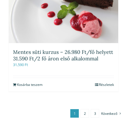
Mentes süti kurzus – 26.980 Ft/fő helyett
31.590 Ft/2 fő áron első alkalommal
31,590
Ft
Kosárba teszem
Részletek
1
2
3
Következő