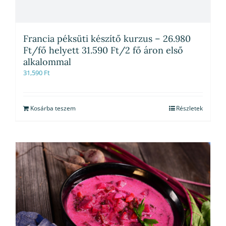
Francia péksüti készítő kurzus – 26.980
Ft/fő helyett 31.590 Ft/2 fő áron első
alkalommal
31,590
Ft
Kosárba teszem
Részletek