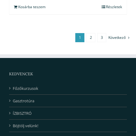
Kosárba teszem
Részletek
1
2
3
Következő
KEDVENCEK
Főzőkurzusok
Gasztrotúra
ÍZBISZTRÓ
Böjtölj velünk!