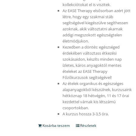
kollekciótokat el is viszitek.
Az EASE Therapy elsősorban azért jött
létre, hogy egy szakmai stáb
segítségével kiegészülve segíthessen
azoknak, akik változtatni akarnak
addigi megszokott egészségtelen
életmódjukon.
Kezedben a döntés: egészséged
érdekében változtass étkezési
szokásaidon, készíts minden nap
ízletes, káros anyagoktól mentes
ételeket az EASE Therapy
Főzőkurzusok segítségével!
Az ételek organikus és egészséges
alapanyagokból készülnek, kurzusaink
hétköznap 18 hétvégén, 11 és 17 órai
kezdettel várnak kis létszámú
csoportokban.
A kurzus hossza 3-3,5 óra.
Kosárba teszem
Részletek