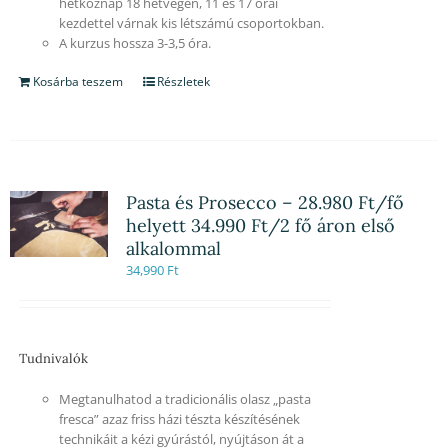
hétköznap 18 hétvégén, 11 és 17 órai
kezdettel várnak kis létszámú csoportokban.
A kurzus hossza 3-3,5 óra.
Kosárba teszem
Részletek
Pasta és Prosecco – 28.980 Ft/fő
helyett 34.990 Ft/2 fő áron első
alkalommal
34,990
Ft
Tudnivalók
Megtanulhatod a tradicionális olasz „pasta
fresca” azaz friss házi tészta készítésének
technikáit a kézi gyúrástól, nyújtáson át a