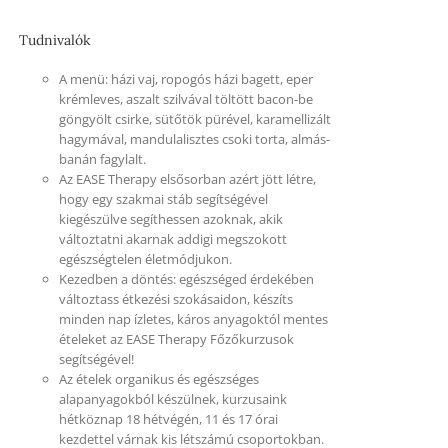
Tudnivalók
A menü: házi vaj, ropogós házi bagett, eper
krémleves, aszalt szilvával töltött bacon-be
göngyölt csirke, sütőtök pürével, karamellizált
hagymával, mandulalisztes csoki torta, almás-
banán fagylalt.
Az EASE Therapy elsősorban azért jött létre,
hogy egy szakmai stáb segítségével
kiegészülve segíthessen azoknak, akik
változtatni akarnak addigi megszokott
egészségtelen életmódjukon.
Kezedben a döntés: egészséged érdekében
változtass étkezési szokásaidon, készíts
minden nap ízletes, káros anyagoktól mentes
ételeket az EASE Therapy Főzőkurzusok
segítségével!
Az ételek organikus és egészséges
alapanyagokból készülnek, kurzusaink
hétköznap 18 hétvégén, 11 és 17 órai
kezdettel várnak kis létszámú csoportokban.