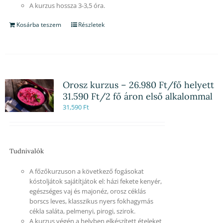
A kurzus hossza 3-3,5 óra.
Kosárba teszem
Részletek
Orosz kurzus – 26.980 Ft/fő helyett
31.590 Ft/2 fő áron első alkalommal
31,590
Ft
Tudnivalók
A főzőkurzuson a következő fogásokat
kóstoljátok sajátítjátok el: házi fekete kenyér,
egészséges vaj és majonéz, orosz céklás
borscs leves, klasszikus nyers fokhagymás
cékla saláta, pelmenyi, pirogi, szirok.
A kurzus végén a helyben elkészített ételeket