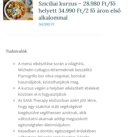
Szicíliai kurzus – 28.980 Ft/fő
helyett 34.990 Ft/2 fő áron első
alkalommal
34,990
Ft
Tudnivalók
A menü elkészítése során a világhírű,
Michelin-csillagos éttermeknek beszállító
Pianogrillo bio olíva olajokat, borokat
használjátok, kóstolhatjátok meg.
A kurzus végén a helyben elkészített ételeket
közösen el is fogyasztjátok
Az EASE Therapy elsősorban azért jött létre,
hogy egy szakmai stáb segítségével
kiegészülve segíthessen azoknak, akik
változtatni akarnak addigi megszokott
egészségtelen életmódjukon.
Kezedben a döntés: egészséged érdekében
változtass étkezési szokásaidon, készíts