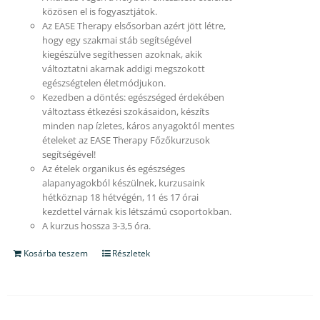
közösen el is fogyasztjátok.
Az EASE Therapy elsősorban azért jött létre,
hogy egy szakmai stáb segítségével
kiegészülve segíthessen azoknak, akik
változtatni akarnak addigi megszokott
egészségtelen életmódjukon.
Kezedben a döntés: egészséged érdekében
változtass étkezési szokásaidon, készíts
minden nap ízletes, káros anyagoktól mentes
ételeket az EASE Therapy Főzőkurzusok
segítségével!
Az ételek organikus és egészséges
alapanyagokból készülnek, kurzusaink
hétköznap 18 hétvégén, 11 és 17 órai
kezdettel várnak kis létszámú csoportokban.
A kurzus hossza 3-3,5 óra.
Kosárba teszem
Részletek