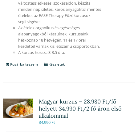
változtass étkezési szokásaidon, készíts
minden nap ízletes, káros anyagoktól mentes
ételeket az EASE Therapy Főzőkurzusok
segítségével!
Az ételek organikus és egészséges
alapanyagokból készülnek, kurzusaink
hétköznap 18 hétvégén, 11 és 17 órai
kezdettel várnak kis létszámú csoportokban.
A kurzus hossza 3-3,5 óra.
Kosárba teszem
Részletek
Magyar kurzus – 28.980 Ft/fő
helyett 34.990 Ft/2 fő áron első
alkalommal
34,990
Ft