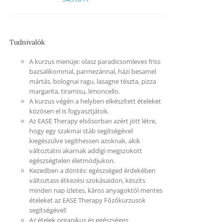
Tudnivalók
A kurzus menüje: olasz paradicsomleves friss
bazsalikommal, parmezánnal, házi besamel
mártás, bolognai ragu, lasagne tészta, pizza
margarita, tiramisu, limoncello.
A kurzus végén a helyben elkészített ételeket
közösen el is fogyasztjátok.
Az EASE Therapy elsősorban azért jött létre,
hogy egy szakmai stáb segítségével
kiegészülve segíthessen azoknak, akik
változtatni akarnak addigi megszokott
egészségtelen életmódjukon.
Kezedben a döntés: egészséged érdekében
változtass étkezési szokásaidon, készíts
minden nap ízletes, káros anyagoktól mentes
ételeket az EASE Therapy Főzőkurzusok
segítségével!
Az ételek organikus és egészséges