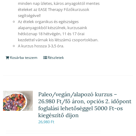
minden nap ízletes, káros anyagoktól mentes
ételeket az EASE Therapy Főzőkurzusok
segítségével!
Az ételek organikus és egészséges
alapanyagokból készülnek, kurzusaink
hétköznap 18 hétvégén, 11 és 17 órai
kezdettel várnak kis létszámú csoportokban.
A kurzus hossza 3-3,5 óra.
Kosárba teszem
Részletek
Paleo/vegán/alapozó kurzus –
26.980 Ft/fő áron, opciós 2. időpont
foglalási lehetőséggel 5000 Ft-os
kiegészítő díjon
26,980
Ft