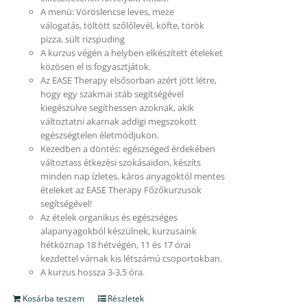
A menü: Vöröslencse leves, meze
válogatás, töltött szőlőlevél, köfte, török
pizza, sült rizspuding
A kurzus végén a helyben elkészített ételeket
közösen el is fogyasztjátok.
Az EASE Therapy elsősorban azért jött létre,
hogy egy szakmai stáb segítségével
kiegészülve segíthessen azoknak, akik
változtatni akarnak addigi megszokott
egészségtelen életmódjukon.
Kezedben a döntés: egészséged érdekében
változtass étkezési szokásaidon, készíts
minden nap ízletes, káros anyagoktól mentes
ételeket az EASE Therapy Főzőkurzusok
segítségével!
Az ételek organikus és egészséges
alapanyagokból készülnek, kurzusaink
hétköznap 18 hétvégén, 11 és 17 órai
kezdettel várnak kis létszámú csoportokban.
A kurzus hossza 3-3,5 óra.
Kosárba teszem
Részletek