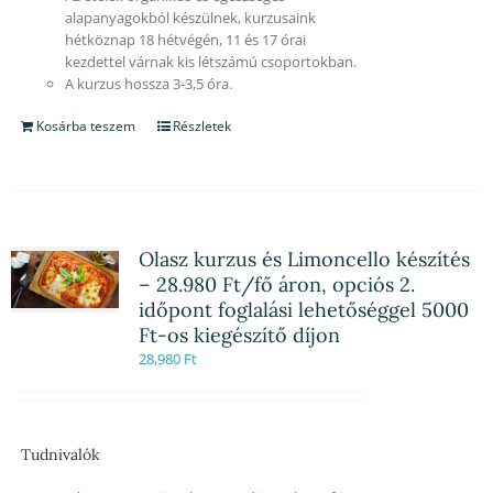
alapanyagokból készülnek, kurzusaink
hétköznap 18 hétvégén, 11 és 17 órai
kezdettel várnak kis létszámú csoportokban.
A kurzus hossza 3-3,5 óra.
Kosárba teszem
Részletek
Olasz kurzus és Limoncello készítés
– 28.980 Ft/fő áron, opciós 2.
időpont foglalási lehetőséggel 5000
Ft-os kiegészítő díjon
28,980
Ft
Tudnivalók