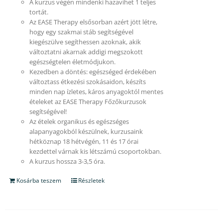
A kurzus végén mindenki hazavihet 1 teljes
tortát.
Az EASE Therapy elsősorban azért jött létre,
hogy egy szakmai stáb segítségével
kiegészülve segíthessen azoknak, akik
változtatni akarnak addigi megszokott
egészségtelen életmódjukon.
Kezedben a döntés: egészséged érdekében
változtass étkezési szokásaidon, készíts
minden nap ízletes, káros anyagoktól mentes
ételeket az EASE Therapy Főzőkurzusok
segítségével!
Az ételek organikus és egészséges
alapanyagokból készülnek, kurzusaink
hétköznap 18 hétvégén, 11 és 17 órai
kezdettel várnak kis létszámú csoportokban.
A kurzus hossza 3-3,5 óra.
Kosárba teszem
Részletek