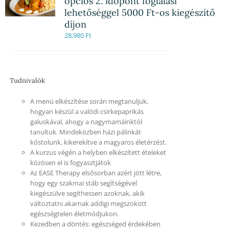
opciós 2. időpont foglalási
lehetőséggel 5000 Ft-os kiegészítő
díjon
28,980
Ft
Tudnivalók
A menü elkészítése során megtanuljuk,
hogyan készül a valódi csirkepaprikás
galuskával, ahogy a nagymamáinktól
tanultuk. Mindeközben házi pálinkát
kóstolunk, kikerekítve a magyaros életérzést.
A kurzus végén a helyben elkészített ételeket
közösen el is fogyasztjátok
Az EASE Therapy elsősorban azért jött létre,
hogy egy szakmai stáb segítségével
kiegészülve segíthessen azoknak, akik
változtatni akarnak addigi megszokott
egészségtelen életmódjukon.
Kezedben a döntés: egészséged érdekében