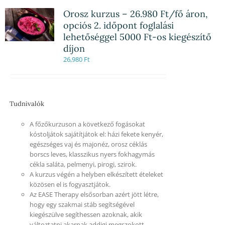
Orosz kurzus – 26.980 Ft/fő áron,
opciós 2. időpont foglalási
lehetőséggel 5000 Ft-os kiegészítő
díjon
26,980
Ft
Tudnivalók
A főzőkurzuson a következő fogásokat
kóstoljátok sajátítjátok el: házi fekete kenyér,
egészséges vaj és majonéz, orosz céklás
borscs leves, klasszikus nyers fokhagymás
cékla saláta, pelmenyi, pirogi, szirok.
A kurzus végén a helyben elkészített ételeket
közösen el is fogyasztjátok.
Az EASE Therapy elsősorban azért jött létre,
hogy egy szakmai stáb segítségével
kiegészülve segíthessen azoknak, akik
változtatni akarnak addigi megszokott