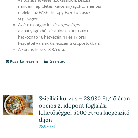
minden nap ízletes, káros anyagoktól mentes
ételeket az EASE Therapy Főzőkurzusok
segítségével!
Az ételek organikus és egészséges
alapanyagokból készülnek, kurzusaink
hétköznap 18 hétvégén, 11 és 17 órai
kezdettel várnak kis létszámú csoportokban.
A kurzus hossza 3-3,5 óra.
Kosárba teszem
Részletek
Szicíliai kurzus – 28.980 Ft/fő áron,
opciós 2. időpont foglalási
lehetőséggel 5000 Ft-os kiegészítő
díjon
28,980
Ft