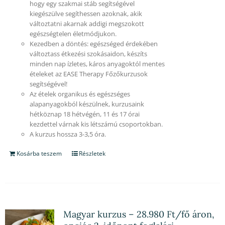
hogy egy szakmai stáb segítségével
kiegészülve segíthessen azoknak, akik
változtatni akarnak addigi megszokott
egészségtelen életmódjukon.
Kezedben a döntés: egészséged érdekében
változtass étkezési szokásaidon, készíts
minden nap ízletes, káros anyagoktól mentes
ételeket az EASE Therapy Főzőkurzusok
segítségével!
Az ételek organikus és egészséges
alapanyagokból készülnek, kurzusaink
hétköznap 18 hétvégén, 11 és 17 órai
kezdettel várnak kis létszámú csoportokban.
A kurzus hossza 3-3,5 óra.
Kosárba teszem
Részletek
Magyar kurzus – 28.980 Ft/fő áron,