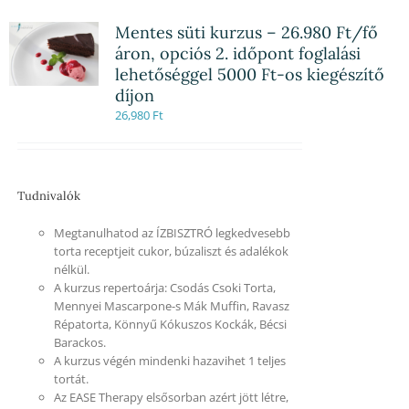
Mentes süti kurzus – 26.980 Ft/fő
áron, opciós 2. időpont foglalási
lehetőséggel 5000 Ft-os kiegészítő
díjon
26,980
Ft
Tudnivalók
Megtanulhatod az ÍZBISZTRÓ legkedvesebb
torta receptjeit cukor, búzaliszt és adalékok
nélkül.
A kurzus repertoárja: Csodás Csoki Torta,
Mennyei Mascarpone-s Mák Muffin, Ravasz
Répatorta, Könnyű Kókuszos Kockák, Bécsi
Barackos.
A kurzus végén mindenki hazavihet 1 teljes
tortát.
Az EASE Therapy elsősorban azért jött létre,