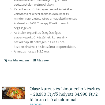
egészségtelen életmódjukon.
Kezedben a döntés: egészséged érdekében
változtass étkezési szokásaidon, készíts
minden nap ízletes, káros anyagoktól mentes
ételeket az EASE Therapy Főzőkurzusok
segítségével!
Az ételek organikus és egészséges
alapanyagokból készülnek, kurzusaink
hétköznap 18 hétvégén, 11 és 17 órai
kezdettel várnak kis létszámú csoportokban.
A kurzus hossza 3-3,5 óra.
Kosárba teszem
Részletek
Olasz kurzus és Limoncello készítés
– 28.980 Ft/fő helyett 34.990 Ft/2
fő áron első alkalommal
34,990
Ft