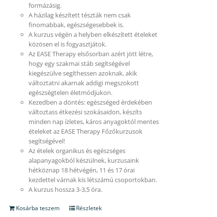
formázásig.
A házilag készített tészták nem csak
finomabbak, egészségesebbek is.
A kurzus végén a helyben elkészített ételeket
közösen el is fogyasztjátok.
Az EASE Therapy elsősorban azért jött létre,
hogy egy szakmai stáb segítségével
kiegészülve segíthessen azoknak, akik
változtatni akarnak addigi megszokott
egészségtelen életmódjukon.
Kezedben a döntés: egészséged érdekében
változtass étkezési szokásaidon, készíts
minden nap ízletes, káros anyagoktól mentes
ételeket az EASE Therapy Főzőkurzusok
segítségével!
Az ételek organikus és egészséges
alapanyagokból készülnek, kurzusaink
hétköznap 18 hétvégén, 11 és 17 órai
kezdettel várnak kis létszámú csoportokban.
A kurzus hossza 3-3,5 óra.
Kosárba teszem
Részletek