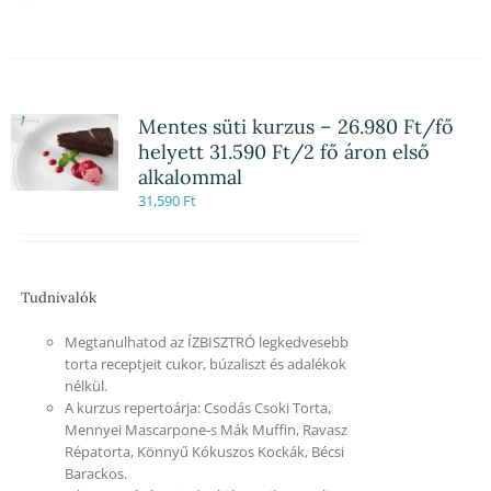
Mentes süti kurzus – 26.980 Ft/fő
helyett 31.590 Ft/2 fő áron első
alkalommal
31,590
Ft
Tudnivalók
Megtanulhatod az ÍZBISZTRÓ legkedvesebb
torta receptjeit cukor, búzaliszt és adalékok
nélkül.
A kurzus repertoárja: Csodás Csoki Torta,
Mennyei Mascarpone-s Mák Muffin, Ravasz
Répatorta, Könnyű Kókuszos Kockák, Bécsi
Barackos.