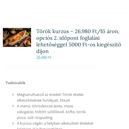
Török kurzus – 26.980 Ft/fő áron,
opciós 2. időpont foglalási
lehetőséggel 5000 Ft-os kiegészítő
díjon
26,980
Ft
Tudnivalók
Megtanulhatod az eredeti Török ételek
elkészítésének fortélyait, titkait.
A menü: Vöröslencse leves, meze
válogatás, töltött szőlőlevél, köfte, török
pizza, sült rizspuding
A kurzus végén a helyben elkészített ételeket
közösen el is fogyasztjátok.