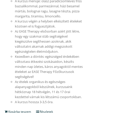
A kurzus menüje: olasz paradicsomleves friss
bazsalikommal, parmezánnal, házi besamel
mártás, bolognai ragu, lasagne tészta, pizza
margarita, tiramisu, limoncello.
A kurzus végén a helyben elkészített ételeket
közösen el is fogyasztjátok.
Az EASE Therapy elsősorban azért jött létre,
hogy egy szakmai stáb segítségével
kiegészülve segíthessen azoknak, akik
változtatni akarnak addigi megszokott
egészségtelen életmódjukon.
Kezedben a döntés: egészséged érdekében
változtass étkezési szokásaidon, készíts
minden nap ízletes, káros anyagoktól mentes
ételeket az EASE Therapy Főzőkurzusok
segítségével!
Az ételek organikus és egészséges
alapanyagokból készülnek, kurzusaink
hétköznap 18 hétvégén, 11 és 17 órai
kezdettel várnak kis létszámú csoportokban.
A kurzus hossza 3-3,5 óra.
Kosárba teszem
Részletek