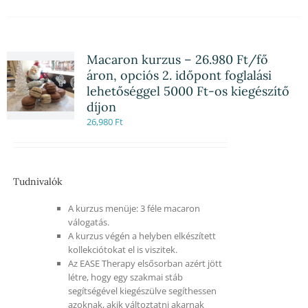
Macaron kurzus – 26.980 Ft/fő
áron, opciós 2. időpont foglalási
lehetőséggel 5000 Ft-os kiegészítő
díjon
26,980
Ft
Tudnivalók
A kurzus menüje: 3 féle macaron
válogatás.
A kurzus végén a helyben elkészített
kollekciótokat el is viszitek.
Az EASE Therapy elsősorban azért jött
létre, hogy egy szakmai stáb
segítségével kiegészülve segíthessen
azoknak, akik változtatni akarnak