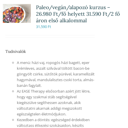
Paleo/vegán/alapozó kurzus –
26.980 Ft/fő helyett 31.590 Ft/2 fő
áron első alkalommal
31,590
Ft
Tudnivalók
A menü: házi vaj, ropogós házi bagett, eper
krémleves, aszalt szilvával töltött bacon-be
göngyölt csirke, sütőtök pürével, karamellizált
hagymával, mandulalisztes csoki torta, almás-
banán fagylalt.
Az EASE Therapy elsősorban azért jött létre,
hogy egy szakmai stáb segítségével
kiegészülve segíthessen azoknak, akik
változtatni akarnak addigi megszokott
egészségtelen életmódjukon.
Kezedben a döntés: egészséged érdekében
változtass étkezési szokásaidon, készíts