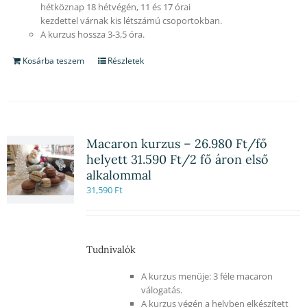
hétköznap 18 hétvégén, 11 és 17 órai
kezdettel várnak kis létszámú csoportokban.
A kurzus hossza 3-3,5 óra.
Kosárba teszem
Részletek
Macaron kurzus – 26.980 Ft/fő
helyett 31.590 Ft/2 fő áron első
alkalommal
31,590
Ft
Tudnivalók
A kurzus menüje: 3 féle macaron
válogatás.
A kurzus végén a helyben elkészített