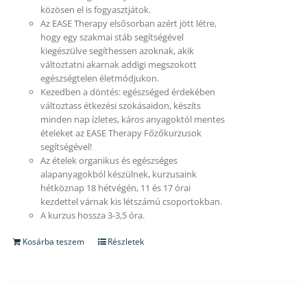
közösen el is fogyasztjátok.
Az EASE Therapy elsősorban azért jött létre,
hogy egy szakmai stáb segítségével
kiegészülve segíthessen azoknak, akik
változtatni akarnak addigi megszokott
egészségtelen életmódjukon.
Kezedben a döntés: egészséged érdekében
változtass étkezési szokásaidon, készíts
minden nap ízletes, káros anyagoktól mentes
ételeket az EASE Therapy Főzőkurzusok
segítségével!
Az ételek organikus és egészséges
alapanyagokból készülnek, kurzusaink
hétköznap 18 hétvégén, 11 és 17 órai
kezdettel várnak kis létszámú csoportokban.
A kurzus hossza 3-3,5 óra.
Kosárba teszem
Részletek