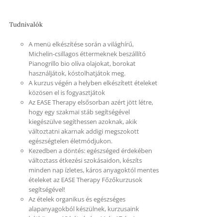
Tudnivalók
A menü elkészítése során a világhírű,
Michelin-csillagos éttermeknek beszállító
Pianogrillo bio olíva olajokat, borokat
használjátok, kóstolhatjátok meg.
A kurzus végén a helyben elkészített ételeket
közösen el is fogyasztjátok
Az EASE Therapy elsősorban azért jött létre,
hogy egy szakmai stáb segítségével
kiegészülve segíthessen azoknak, akik
változtatni akarnak addigi megszokott
egészségtelen életmódjukon.
Kezedben a döntés: egészséged érdekében
változtass étkezési szokásaidon, készíts
minden nap ízletes, káros anyagoktól mentes
ételeket az EASE Therapy Főzőkurzusok
segítségével!
Az ételek organikus és egészséges
alapanyagokból készülnek, kurzusaink