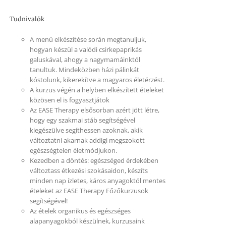
Tudnivalók
A menü elkészítése során megtanuljuk,
hogyan készül a valódi csirkepaprikás
galuskával, ahogy a nagymamáinktól
tanultuk. Mindeközben házi pálinkát
kóstolunk, kikerekítve a magyaros életérzést.
A kurzus végén a helyben elkészített ételeket
közösen el is fogyasztjátok
Az EASE Therapy elsősorban azért jött létre,
hogy egy szakmai stáb segítségével
kiegészülve segíthessen azoknak, akik
változtatni akarnak addigi megszokott
egészségtelen életmódjukon.
Kezedben a döntés: egészséged érdekében
változtass étkezési szokásaidon, készíts
minden nap ízletes, káros anyagoktól mentes
ételeket az EASE Therapy Főzőkurzusok
segítségével!
Az ételek organikus és egészséges
alapanyagokból készülnek, kurzusaink