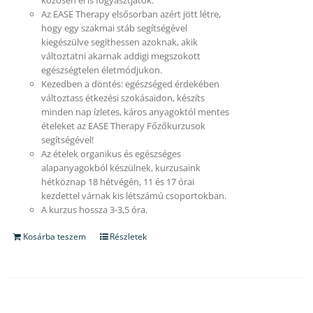
Az EASE Therapy elsősorban azért jött létre,
hogy egy szakmai stáb segítségével
kiegészülve segíthessen azoknak, akik
változtatni akarnak addigi megszokott
egészségtelen életmódjukon.
Kezedben a döntés: egészséged érdekében
változtass étkezési szokásaidon, készíts
minden nap ízletes, káros anyagoktól mentes
ételeket az EASE Therapy Főzőkurzusok
segítségével!
Az ételek organikus és egészséges
alapanyagokból készülnek, kurzusaink
hétköznap 18 hétvégén, 11 és 17 órai
kezdettel várnak kis létszámú csoportokban.
A kurzus hossza 3-3,5 óra.
Kosárba teszem
Részletek