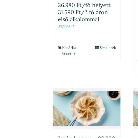
26.980 Ft/fő helyett
31.590 Ft/2 fő áron
első alkalommal
31,590
Ft
Kosárba
Részletek
teszem