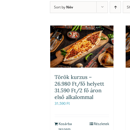
Sort by
Név
S
Török kurzus –
26.980 Ft/fő helyett
31.590 Ft/2 fő áron
első alkalommal
31,590
Ft
Kosárba
Részletek
teszem