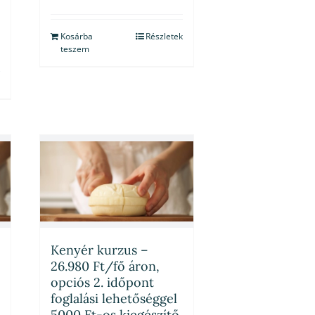
Kosárba
Részletek
teszem
Kenyér kurzus –
26.980 Ft/fő áron,
opciós 2. időpont
foglalási lehetőséggel
5000 Ft-os kiegészítő