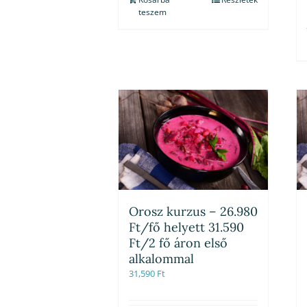
teszem
Orosz kurzus – 26.980
Ft/fő helyett 31.590
Ft/2 fő áron első
alkalommal
31,590
Ft