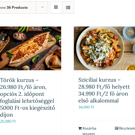
how
36 Products
Szicíliai kurzus –
Török kurzus –
28.980 Ft/fő helyett
26.980 Ft/fő áron,
34.990 Ft/2 fő áron
opciós 2. időpont
első alkalommal
foglalási lehetőséggel
5000 Ft-os kiegészítő
34,990
Ft
díjon
26,980
Ft
Kosárba
Részletek
teszem