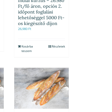
Indiai kurzus – 26.980
Ft/fő áron, opciós 2.
időpont foglalási
lehetőséggel 5000 Ft-
os kiegészítő díjon
26,980
Ft
Kosárba
Részletek
teszem