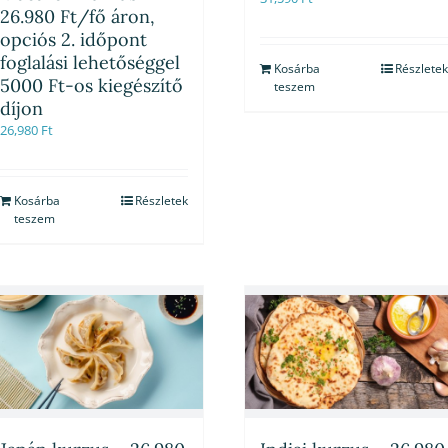
26.980 Ft/fő áron,
opciós 2. időpont
foglalási lehetőséggel
Kosárba
Részletek
5000 Ft-os kiegészítő
teszem
díjon
26,980
Ft
Kosárba
Részletek
teszem