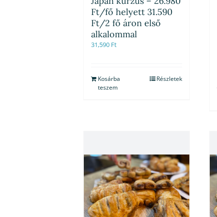
Japán kurzus – 26.980
Ft/fő helyett 31.590
Ft/2 fő áron első
alkalommal
31,590
Ft
Kosárba
Részletek
teszem