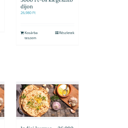
díjon
26,980
Ft
Kosárba
Részletek
teszem