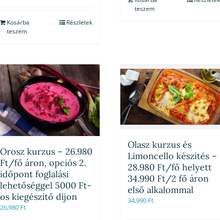
teszem
Kosárba
Részletek
teszem
Olasz kurzus és
Orosz kurzus – 26.980
Limoncello készítés –
Ft/fő áron, opciós 2.
28.980 Ft/fő helyett
időpont foglalási
34.990 Ft/2 fő áron
lehetőséggel 5000 Ft-
első alkalommal
os kiegészítő díjon
34,990
Ft
26,980
Ft