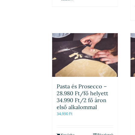
Pasta és Prosecco –
28.980 Ft/fő helyett
34.990 Ft/2 fő áron
első alkalommal
34,990
Ft
Kosárba
Részletek