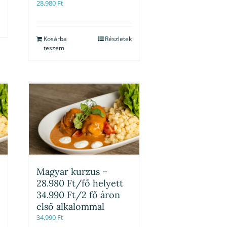
28,980
Ft
Kosárba
Részletek
teszem
Magyar kurzus –
28.980 Ft/fő helyett
34.990 Ft/2 fő áron
első alkalommal
34,990
Ft