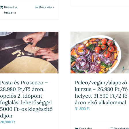
Kosárba
Részletek
teszem
Pasta és Prosecco –
Paleo/vegán/alapozó
28.980 Ft/fő áron,
kurzus – 26.980 Ft/fő
opciós 2. időpont
helyett 31.590 Ft/2 fő
foglalási lehetőséggel
áron első alkalommal
5000 Ft-os kiegészítő
31,590
Ft
díjon
28,980
Ft
Kosárba
Részletek