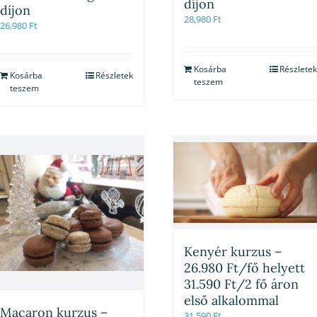
díjon
díjon
28,980
Ft
26,980
Ft
Kosárba
Részletek
Kosárba
Részletek
teszem
teszem
Kenyér kurzus –
26.980 Ft/fő helyett
31.590 Ft/2 fő áron
első alkalommal
Macaron kurzus –
31,590
Ft