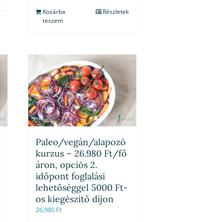
Kosárba
Részletek
teszem
Paleo/vegán/alapozó
kurzus – 26.980 Ft/fő
áron, opciós 2.
időpont foglalási
lehetőséggel 5000 Ft-
os kiegészítő díjon
26,980
Ft