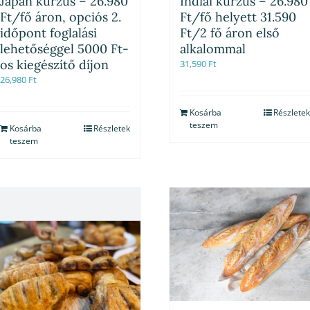
Japán kurzus – 26.980
Indiai kurzus – 26.980
Ft/fő áron, opciós 2.
Ft/fő helyett 31.590
időpont foglalási
Ft/2 fő áron első
lehetőséggel 5000 Ft-
alkalommal
os kiegészítő díjon
31,590
Ft
26,980
Ft
Kosárba
Részletek
teszem
Kosárba
Részletek
teszem