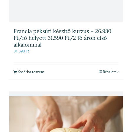
Francia péksüti készítő kurzus – 26.980
Ft/fő helyett 31.590 Ft/2 fő áron első
alkalommal
31,590
Ft
Kosárba teszem
Részletek