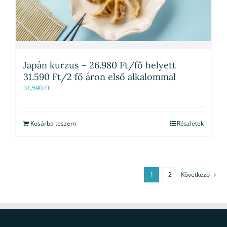
Japán kurzus – 26.980 Ft/fő helyett
31.590 Ft/2 fő áron első alkalommal
31,590
Ft
Kosárba teszem
Részletek
1
2
Következő