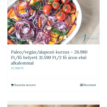
Paleo/vegán/alapozó kurzus – 26.980
Ft/fő helyett 31.590 Ft/2 fő áron első
alkalommal
31,590
Ft
Kosárba teszem
Részletek