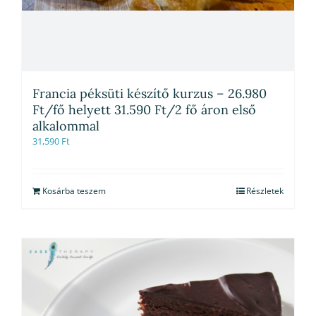
Francia péksüti készítő kurzus – 26.980
Ft/fő helyett 31.590 Ft/2 fő áron első
alkalommal
31,590
Ft
Kosárba teszem
Részletek