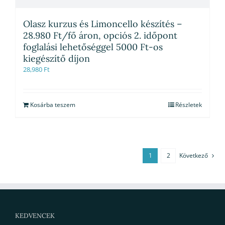
Olasz kurzus és Limoncello készítés –
28.980 Ft/fő áron, opciós 2. időpont
foglalási lehetőséggel 5000 Ft-os
kiegészítő díjon
28,980
Ft
Kosárba teszem
Részletek
1
2
Következő
KEDVENCEK