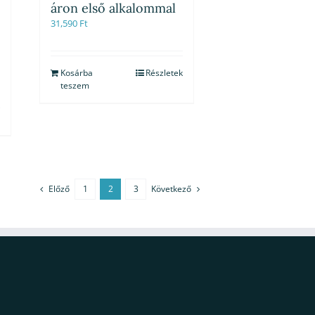
áron első alkalommal
31,590
Ft
Kosárba
Részletek
teszem
Előző
1
2
3
Következő