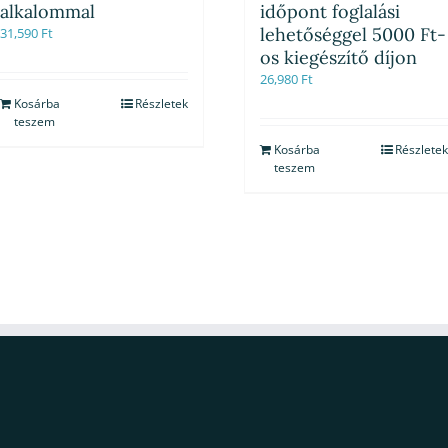
alkalommal
időpont foglalási
lehetőséggel 5000 Ft-
31,590
Ft
os kiegészítő díjon
26,980
Ft
Kosárba
Részletek
teszem
Kosárba
Részletek
teszem