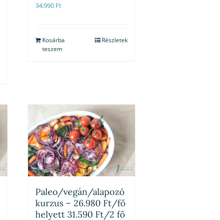
34,990
Ft
Kosárba
Részletek
teszem
Paleo/vegán/alapozó
kurzus – 26.980 Ft/fő
helyett 31.590 Ft/2 fő