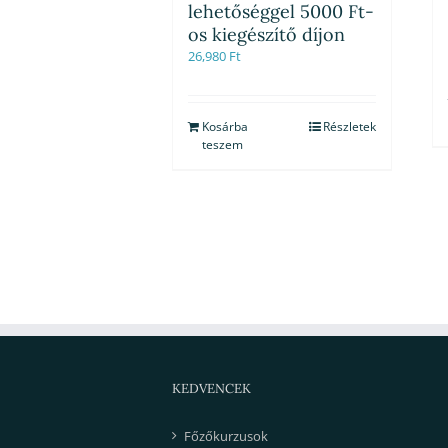
lehetőséggel 5000 Ft-
os kiegészítő díjon
26,980
Ft
Kosárba
Részletek
teszem
KEDVENCEK
Főzőkurzusok