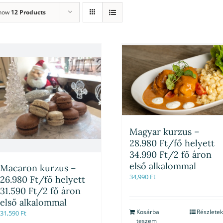
how
12 Products
Magyar kurzus –
28.980 Ft/fő helyett
34.990 Ft/2 fő áron
első alkalommal
Macaron kurzus –
34,990
Ft
26.980 Ft/fő helyett
31.590 Ft/2 fő áron
első alkalommal
Kosárba
Részletek
31,590
Ft
teszem