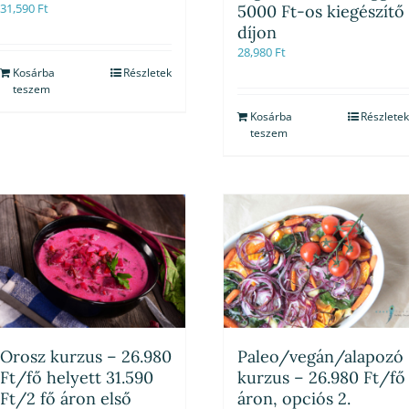
31,590
Ft
5000 Ft-os kiegészítő
díjon
28,980
Ft
Kosárba
Részletek
teszem
Kosárba
Részletek
teszem
Orosz kurzus – 26.980
Paleo/vegán/alapozó
Ft/fő helyett 31.590
kurzus – 26.980 Ft/fő
Ft/2 fő áron első
áron, opciós 2.