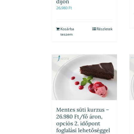
díjon
26,980
Ft
Kosárba
Részletek
teszem
Mentes süti kurzus –
26.980 Ft/fő áron,
opciós 2. időpont
foglalási lehetőséggel