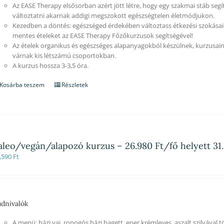
Az EASE Therapy elsősorban azért jött létre, hogy egy szakmai stáb segí
változtatni akarnak addigi megszokott egészségtelen életmódjukon.
Kezedben a döntés: egészséged érdekében változtass étkezési szokásaid
mentes ételeket az EASE Therapy Főzőkurzusok segítségével!
Az ételek organikus és egészséges alapanyagokból készülnek, kurzusain
várnak kis létszámú csoportokban.
A kurzus hossza 3-3,5 óra.
Kosárba teszem
Részletek
aleo/vegán/alapozó kurzus – 26.980 Ft/fő helyett 31.
,590
Ft
dnivalók
A menü: házi vaj, ropogós házi bagett, eper krémleves, aszalt szilvával 