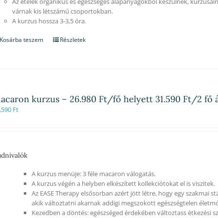
Az ételek organikus és egészséges alapanyagokból készülnek, kurzusain
várnak kis létszámú csoportokban.
A kurzus hossza 3-3,5 óra.
Kosárba teszem
Részletek
acaron kurzus – 26.980 Ft/fő helyett 31.590 Ft/2 fő 
,590
Ft
dnivalók
A kurzus menüje: 3 féle macaron válogatás.
A kurzus végén a helyben elkészített kollekciótokat el is viszitek.
Az EASE Therapy elsősorban azért jött létre, hogy egy szakmai st
akik változtatni akarnak addigi megszokott egészségtelen életm
Kezedben a döntés: egészséged érdekében változtass étkezési sz