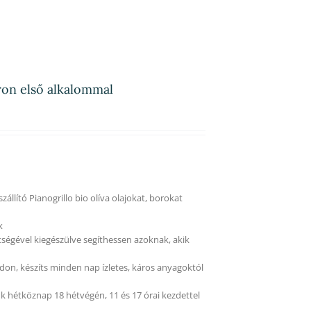
áron első alkalommal
állító Pianogrillo bio olíva olajokat, borokat
k
tségével kiegészülve segíthessen azoknak, akik
on, készíts minden nap ízletes, káros anyagoktól
k hétköznap 18 hétvégén, 11 és 17 órai kezdettel