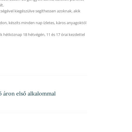
lt.
tségével kiegészülve segíthessen azoknak, akik
on, készíts minden nap ízletes, káros anyagoktól
k hétköznap 18 hétvégén, 11 és 17 órai kezdettel
fő áron első alkalommal