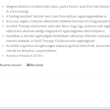
Megtanulhatod a tradicionális olasz „pasta fresca” azaz friss házi tészta
át a formázásig.
A házilag készített tészták nem csak finomabbak, egészségesebbek is.
A kurzus végén a helyben elkészített ételeket közösen el is fogyasztjáto
Az EASE Therapy elsősorban azért jött létre, hogy egy szakmai stáb segí
változtatni akarnak addigi megszokott egészségtelen életmódjukon.
Kezedben a döntés: egészséged érdekében változtass étkezési szokásaid
mentes ételeket az EASE Therapy Főzőkurzusok segítségével!
Az ételek organikus és egészséges alapanyagokból készülnek, kurzusain
várnak kis létszámú csoportokban.
A kurzus hossza 3-3,5 óra.
Kosárba teszem
Részletek