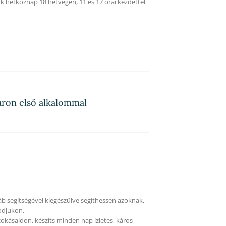
k hétköznap 18 hétvégén, 11 és 17 órai kezdettel
áron első alkalommal
áb segítségével kiegészülve segíthessen azoknak,
ódjukon.
okásaidon, készíts minden nap ízletes, káros