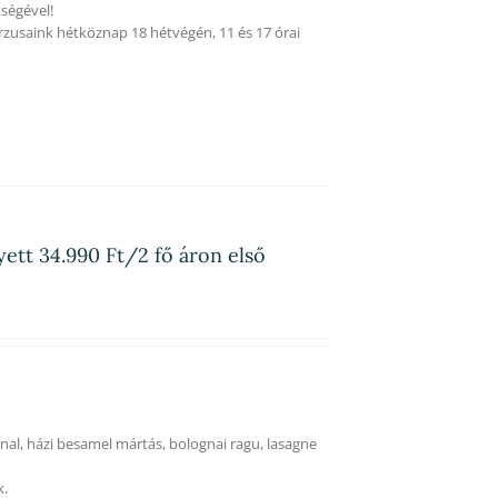
ségével!
rzusaink hétköznap 18 hétvégén, 11 és 17 órai
yett 34.990 Ft/2 fő áron első
al, házi besamel mártás, bolognai ragu, lasagne
k.