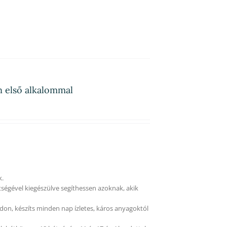
on első alkalommal
k.
tségével kiegészülve segíthessen azoknak, akik
on, készíts minden nap ízletes, káros anyagoktól