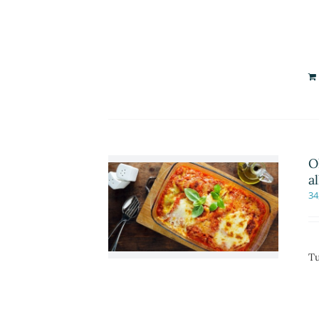
O
a
34
Tu