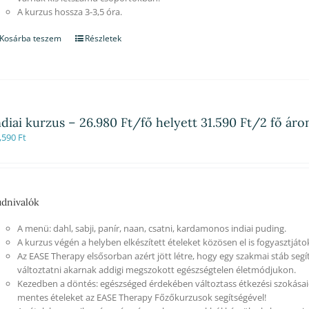
A kurzus hossza 3-3,5 óra.
Kosárba teszem
Részletek
ndiai kurzus – 26.980 Ft/fő helyett 31.590 Ft/2 fő ár
,590
Ft
dnivalók
A menü: dahl, sabji, panír, naan, csatni, kardamonos indiai puding.
A kurzus végén a helyben elkészített ételeket közösen el is fogyasztjáto
Az EASE Therapy elsősorban azért jött létre, hogy egy szakmai stáb segí
változtatni akarnak addigi megszokott egészségtelen életmódjukon.
Kezedben a döntés: egészséged érdekében változtass étkezési szokásaid
mentes ételeket az EASE Therapy Főzőkurzusok segítségével!