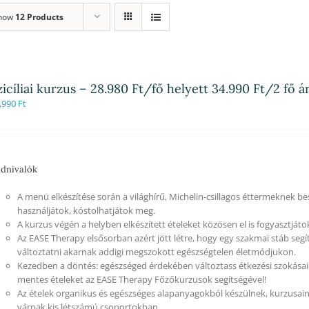
how
12 Products
zicíliai kurzus – 28.980 Ft/fő helyett 34.990 Ft/2 fő 
,990
Ft
dnivalók
A menü elkészítése során a világhírű, Michelin-csillagos éttermeknek besz
használjátok, kóstolhatjátok meg.
A kurzus végén a helyben elkészített ételeket közösen el is fogyasztjáto
Az EASE Therapy elsősorban azért jött létre, hogy egy szakmai stáb segí
változtatni akarnak addigi megszokott egészségtelen életmódjukon.
Kezedben a döntés: egészséged érdekében változtass étkezési szokásaid
mentes ételeket az EASE Therapy Főzőkurzusok segítségével!
Az ételek organikus és egészséges alapanyagokból készülnek, kurzusain
várnak kis létszámú csoportokban.