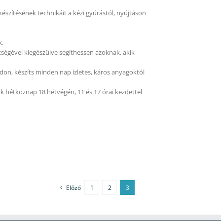
 készítésének technikáit a kézi gyúrástól, nyújtáson
k.
tségével kiegészülve segíthessen azoknak, akik
on, készíts minden nap ízletes, káros anyagoktól
k hétköznap 18 hétvégén, 11 és 17 órai kezdettel
Előző
1
2
3