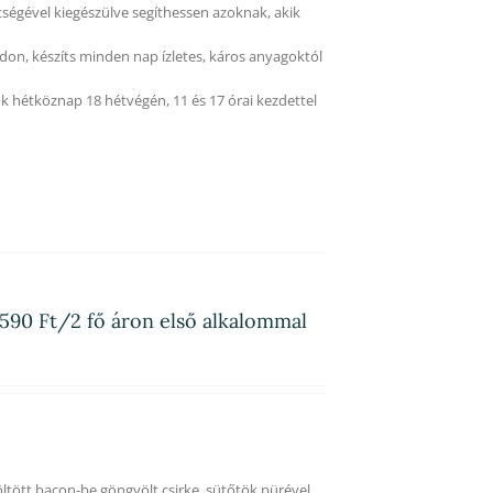
tségével kiegészülve segíthessen azoknak, akik
on, készíts minden nap ízletes, káros anyagoktól
k hétköznap 18 hétvégén, 11 és 17 órai kezdettel
590 Ft/2 fő áron első alkalommal
töltött bacon-be göngyölt csirke, sütőtök pürével,