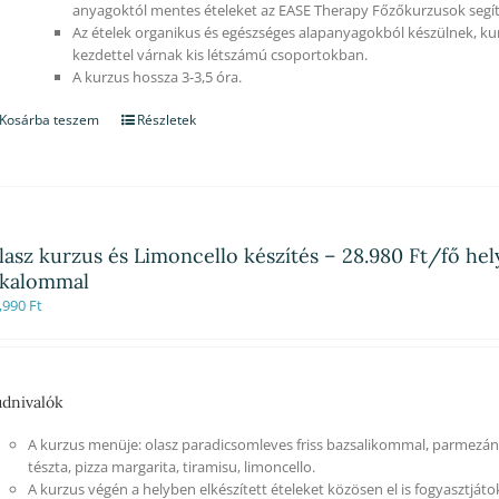
anyagoktól mentes ételeket az EASE Therapy Főzőkurzusok segít
Az ételek organikus és egészséges alapanyagokból készülnek, ku
kezdettel várnak kis létszámú csoportokban.
A kurzus hossza 3-3,5 óra.
Kosárba teszem
Részletek
lasz kurzus és Limoncello készítés – 28.980 Ft/fő hel
lkalommal
,990
Ft
dnivalók
A kurzus menüje: olasz paradicsomleves friss bazsalikommal, parmezánn
tészta, pizza margarita, tiramisu, limoncello.
A kurzus végén a helyben elkészített ételeket közösen el is fogyasztjáto