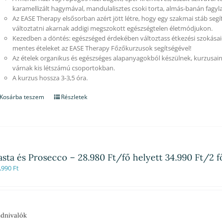
karamellizált hagymával, mandulalisztes csoki torta, almás-banán fagyla
Az EASE Therapy elsősorban azért jött létre, hogy egy szakmai stáb segí
változtatni akarnak addigi megszokott egészségtelen életmódjukon.
Kezedben a döntés: egészséged érdekében változtass étkezési szokásaid
mentes ételeket az EASE Therapy Főzőkurzusok segítségével!
Az ételek organikus és egészséges alapanyagokból készülnek, kurzusain
várnak kis létszámú csoportokban.
A kurzus hossza 3-3,5 óra.
Kosárba teszem
Részletek
asta és Prosecco – 28.980 Ft/fő helyett 34.990 Ft/2 
,990
Ft
dnivalók