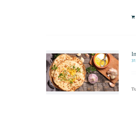
I
31
Tu