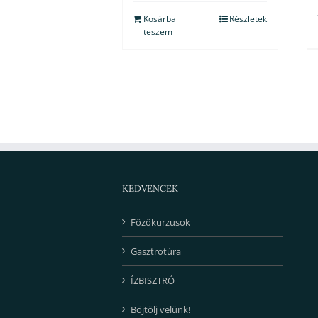
Kosárba
Részletek
teszem
KEDVENCEK
Főzőkurzusok
Gasztrotúra
ÍZBISZTRÓ
Böjtölj velünk!