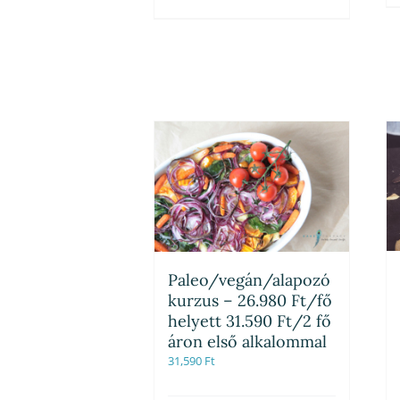
Paleo/vegán/alapozó
kurzus – 26.980 Ft/fő
helyett 31.590 Ft/2 fő
áron első alkalommal
31,590
Ft