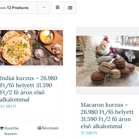
how
12 Products
Indiai kurzus – 26.980
Ft/fő helyett 31.590
Ft/2 fő áron első
alkalommal
Macaron kurzus –
31,590
Ft
26.980 Ft/fő helyett
31.590 Ft/2 fő áron
első alkalommal
Kosárba
Részletek
31,590
Ft
teszem