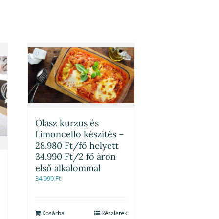
Olasz kurzus és
Limoncello készítés –
28.980 Ft/fő helyett
34.990 Ft/2 fő áron
első alkalommal
34,990
Ft
Kosárba
Részletek