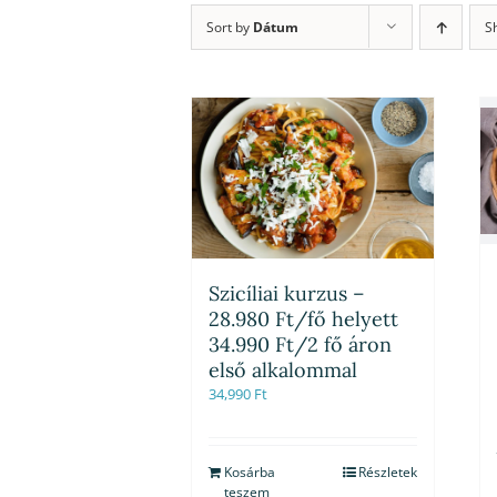
Sort by
Dátum
S
Szicíliai kurzus –
28.980 Ft/fő helyett
34.990 Ft/2 fő áron
első alkalommal
34,990
Ft
Kosárba
Részletek
teszem