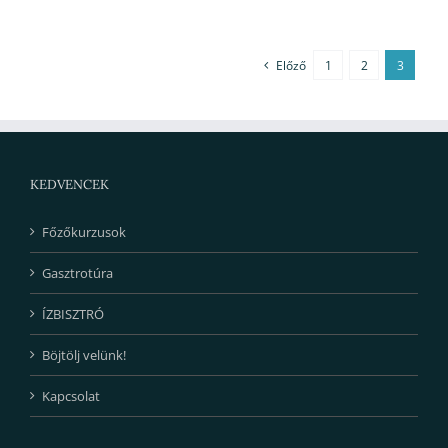
Előző
1
2
3
KEDVENCEK
Főzőkurzusok
Gasztrotúra
ÍZBISZTRÓ
Böjtölj velünk!
Kapcsolat