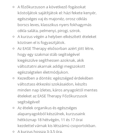
A főzőkurzuson a következő fogásokat
kóstoljátok sajátítjátok el: házi fekete kenyér,
egészséges vaj és majonéz, orosz céklás
borscs leves, klasszikus nyers fokhagymás
cékla saláta, pelmenyi, pirogi, szirok.
A kurzus végén a helyben elkészített ételeket
közösen el is fogyasztjátok.
Az EASE Therapy elsősorban azért jött létre,
hogy egy szakmai stáb segítségével
kiegészülve segíthessen azoknak, akik
változtatni akarnak addigi megszokott
egészségtelen életmódjukon.
Kezedben a döntés: egészséged érdekében
változtass étkezési szokásaidon, készíts
minden nap ízletes, káros anyagoktól mentes
ételeket az EASE Therapy Főzőkurzusok
segítségével!
Az ételek organikus és egészséges
alapanyagokból készülnek, kurzusaink
hétköznap 18 hétvégén, 11 és 17 órai
kezdettel várnak kis létszámú csoportokban.
A kurzus hossza 3-3,5 óra.