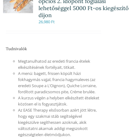
opciós 2. időpont foglalási
lehetőséggel 5000 Ft-os kiegészítő
díjon
26,980
Ft
Tudnivalók
Megtanulhatod az eredeti francia ételek
elkészítésének fortélyait, titkait.
A menü: bagett, frissen köpült házi
fokhagymás vajjal, francia hagymaleves (az
eredeti Soupe a L’Oignon), Quiche Lorraine,
fordított paradicsomos pite, Créme brulée.
A kurzus végén a helyben elkészített ételeket
közösen el is fogyasztjátok.
Az EASE Therapy elsősorban azért jött létre,
hogy egy szakmai stáb segítségével
kiegészülve segíthessen azoknak, akik
változtatni akarnak addigi megszokott
egészségtelen életmódjukon.