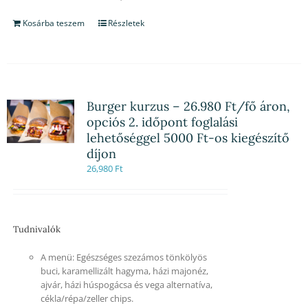
Kosárba teszem
Részletek
Burger kurzus – 26.980 Ft/fő áron,
opciós 2. időpont foglalási
lehetőséggel 5000 Ft-os kiegészítő
díjon
26,980
Ft
Tudnivalók
A menü: Egészséges szezámos tönkölyös
buci, karamellizált hagyma, házi majonéz,
ajvár, házi húspogácsa és vega alternatíva,
cékla/répa/zeller chips.