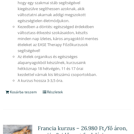
hogy egy szakmai stáb segítségével
kiegészülve segíthessen azoknak, akik
változtatni akarnak addigi megszokott
egészségtelen életmódjukon.
Kezedben a döntés: egészséged érdekében
változtass étkezési szokásaidon, készíts
minden nap ízletes, káros anyagoktól mentes
ételeket az EASE Therapy Főzőkurzusok
segítségével!
Az ételek organikus és egészséges
alapanyagokból készülnek, kurzusaink
hétköznap 18 hétvégén, 11 és 17 órai
kezdettel várnak kis létszámú csoportokban.
A kurzus hossza 3-3,5 óra.
Kosárba teszem
Részletek
Francia kurzus – 26.980 Ft/fő áron,