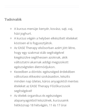
Tudnivalók
A kurzus menüje: kenyér, kovász, sajt, vaj,
házi joghurt.
A kurzus végén a helyben elkészített ételeket
közösen el is fogyasztjátok.
Az EASE Therapy elsősorban azért jött létre,
hogy egy szakmai stáb segítségével
kiegészülve segíthessen azoknak, akik
változtatni akarnak addigi megszokott
egészségtelen életmódjukon.
Kezedben a döntés: egészséged érdekében
változtass étkezési szokásaidon, készíts
minden nap ízletes, káros anyagoktól mentes
ételeket az EASE Therapy Főzőkurzusok
segítségével!
Az ételek organikus és egészséges
alapanyagokból készülnek, kurzusaink
hétköznap 18 hétvégén, 11 és 17 órai