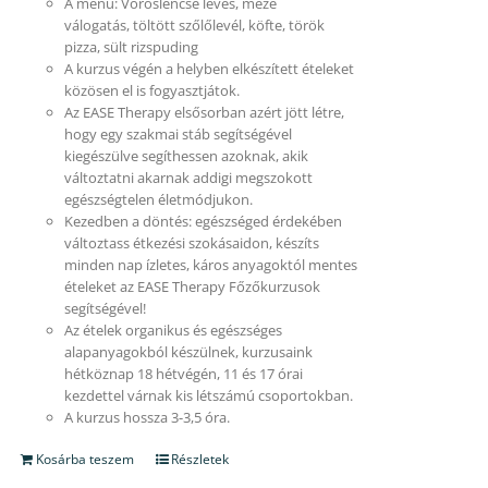
A menü: Vöröslencse leves, meze
válogatás, töltött szőlőlevél, köfte, török
pizza, sült rizspuding
A kurzus végén a helyben elkészített ételeket
közösen el is fogyasztjátok.
Az EASE Therapy elsősorban azért jött létre,
hogy egy szakmai stáb segítségével
kiegészülve segíthessen azoknak, akik
változtatni akarnak addigi megszokott
egészségtelen életmódjukon.
Kezedben a döntés: egészséged érdekében
változtass étkezési szokásaidon, készíts
minden nap ízletes, káros anyagoktól mentes
ételeket az EASE Therapy Főzőkurzusok
segítségével!
Az ételek organikus és egészséges
alapanyagokból készülnek, kurzusaink
hétköznap 18 hétvégén, 11 és 17 órai
kezdettel várnak kis létszámú csoportokban.
A kurzus hossza 3-3,5 óra.
Kosárba teszem
Részletek