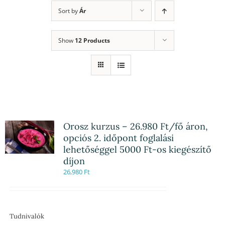
Sort by
Ár
Show
12 Products
Orosz kurzus – 26.980 Ft/fő áron,
opciós 2. időpont foglalási
lehetőséggel 5000 Ft-os kiegészítő
díjon
26,980
Ft
Tudnivalók