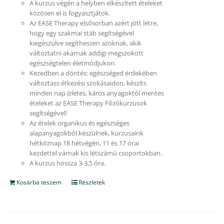
A kurzus végén a helyben elkészített ételeket
közösen el is fogyasztjátok.
Az EASE Therapy elsősorban azért jött létre,
hogy egy szakmai stáb segítségével
kiegészülve segíthessen azoknak, akik
változtatni akarnak addigi megszokott
egészségtelen életmódjukon.
Kezedben a döntés: egészséged érdekében
változtass étkezési szokásaidon, készíts
minden nap ízletes, káros anyagoktól mentes
ételeket az EASE Therapy Főzőkurzusok
segítségével!
Az ételek organikus és egészséges
alapanyagokból készülnek, kurzusaink
hétköznap 18 hétvégén, 11 és 17 órai
kezdettel várnak kis létszámú csoportokban.
A kurzus hossza 3-3,5 óra.
Kosárba teszem
Részletek