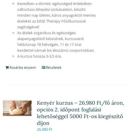
Kezedben a döntés: egészséged érdekében
változtass étkezési szokásaidon, készíts
minden nap ízletes, káros anyagoktól mentes
ételeket az EASE Therapy Főzőkurzusok
segítségével!
Az ételek organikus és egészséges
alapanyagokból készülnek, kurzusaink
hétköznap 18 hétvégén, 11 és 17 órai
kezdettel várnak kis létszámú csoportokban.
A kurzus hossza 3-3,5 óra.
Kosárba teszem
Részletek
Kenyér kurzus – 26.980 Ft/fő áron,
opciós 2. időpont foglalási
lehetőséggel 5000 Ft-os kiegészítő
díjon
26,980
Ft