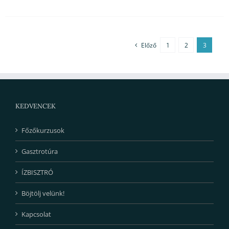
Előző
1
2
3
KEDVENCEK
Főzőkurzusok
Gasztrotúra
ÍZBISZTRÓ
Böjtölj velünk!
Kapcsolat