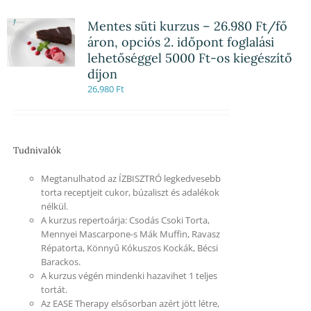
Mentes süti kurzus – 26.980 Ft/fő
áron, opciós 2. időpont foglalási
lehetőséggel 5000 Ft-os kiegészítő
díjon
26,980
Ft
Tudnivalók
Megtanulhatod az ÍZBISZTRÓ legkedvesebb
torta receptjeit cukor, búzaliszt és adalékok
nélkül.
A kurzus repertoárja: Csodás Csoki Torta,
Mennyei Mascarpone-s Mák Muffin, Ravasz
Répatorta, Könnyű Kókuszos Kockák, Bécsi
Barackos.
A kurzus végén mindenki hazavihet 1 teljes
tortát.
Az EASE Therapy elsősorban azért jött létre,