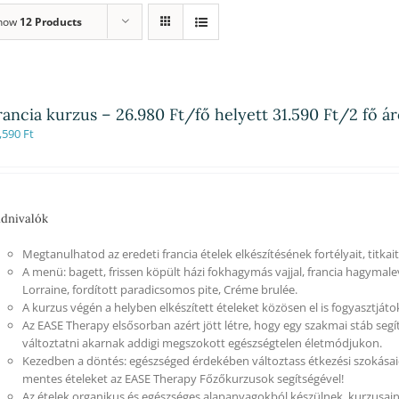
how
12 Products
rancia kurzus – 26.980 Ft/fő helyett 31.590 Ft/2 fő á
,590
Ft
dnivalók
Megtanulhatod az eredeti francia ételek elkészítésének fortélyait, titkait
A menü: bagett, frissen köpült házi fokhagymás vajjal, francia hagymale
Lorraine, fordított paradicsomos pite, Créme brulée.
A kurzus végén a helyben elkészített ételeket közösen el is fogyasztjáto
Az EASE Therapy elsősorban azért jött létre, hogy egy szakmai stáb segí
változtatni akarnak addigi megszokott egészségtelen életmódjukon.
Kezedben a döntés: egészséged érdekében változtass étkezési szokásaid
mentes ételeket az EASE Therapy Főzőkurzusok segítségével!
Az ételek organikus és egészséges alapanyagokból készülnek, kurzusain