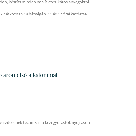
on, készíts minden nap ízletes, káros anyagoktól
k hétköznap 18 hétvégén, 11 és 17 órai kezdettel
fő áron első alkalommal
 készítésének technikáit a kézi gyúrástól, nyújtáson