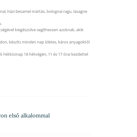
al, házi besamel mártás, bolognai ragu, lasagne
k.
tségével kiegészülve segíthessen azoknak, akik
on, készíts minden nap ízletes, káros anyagoktól
k hétköznap 18 hétvégén, 11 és 17 órai kezdettel
áron első alkalommal