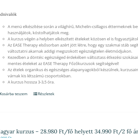
dnivalók
A menü elkészítése során a világhírű, Michelin-csillagos éttermeknek besz
használjátok, kóstolhatjátok meg.
A kurzus végén a helyben elkészített ételeket közösen el is fogyasztjáto
Az EASE Therapy elsősorban azért jött létre, hogy egy szakmai stáb segí
változtatni akarnak addigi megszokott egészségtelen életmódjukon.
Kezedben a döntés: egészséged érdekében változtass étkezési szokásaid
mentes ételeket az EASE Therapy Főzőkurzusok segítségével!
Az ételek organikus és egészséges alapanyagokból készülnek, kurzusain
várnak kis létszámú csoportokban.
A kurzus hossza 3-3,5 óra.
Kosárba teszem
Részletek
agyar kurzus – 28.980 Ft/fő helyett 34.990 Ft/2 fő á