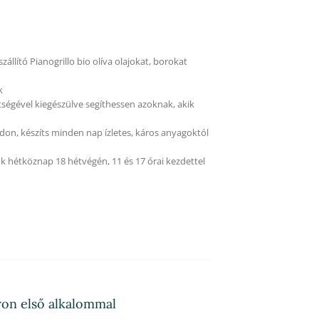
állító Pianogrillo bio olíva olajokat, borokat
k
tségével kiegészülve segíthessen azoknak, akik
on, készíts minden nap ízletes, káros anyagoktól
k hétköznap 18 hétvégén, 11 és 17 órai kezdettel
ron első alkalommal