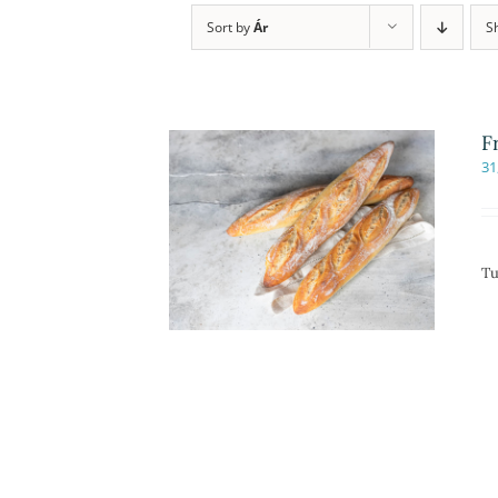
Sort by
Ár
S
F
31
Tu