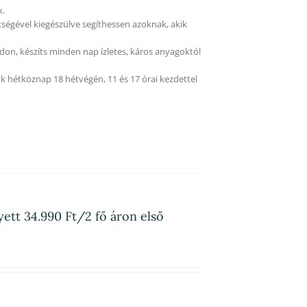
k.
tségével kiegészülve segíthessen azoknak, akik
on, készíts minden nap ízletes, káros anyagoktól
k hétköznap 18 hétvégén, 11 és 17 órai kezdettel
yett 34.990 Ft/2 fő áron első