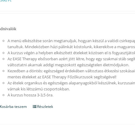
,990
Ft
dnivalók
A menü elkészítése során megtanuljuk, hogyan készül a valódi csirkep
tanultuk. Mindeközben házi pálinkát kóstolunk, kikerekítve a magyaros 
A kurzus végén a helyben elkészített ételeket közösen el is fogyasztjáto
Az EASE Therapy elsősorban azért jött létre, hogy egy szakmai stáb segí
változtatni akarnak addigi megszokott egészségtelen életmódjukon.
Kezedben a döntés: egészséged érdekében változtass étkezési szokásaid
mentes ételeket az EASE Therapy Főzőkurzusok segítségével!
Az ételek organikus és egészséges alapanyagokból készülnek, kurzusain
várnak kis létszámú csoportokban.
A kurzus hossza 3-3,5 óra.
Kosárba teszem
Részletek