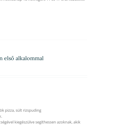
on első alkalommal
ök pizza, sült rizspuding
k.
tségével kiegészülve segíthessen azoknak, akik