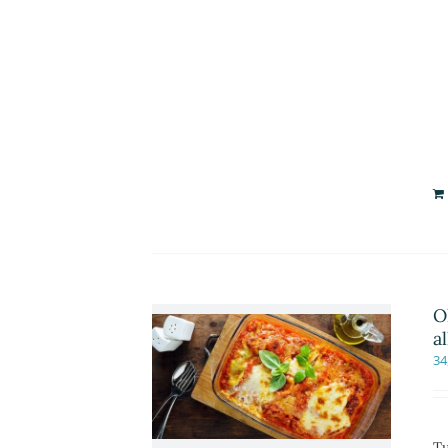
O
a
34
Tu