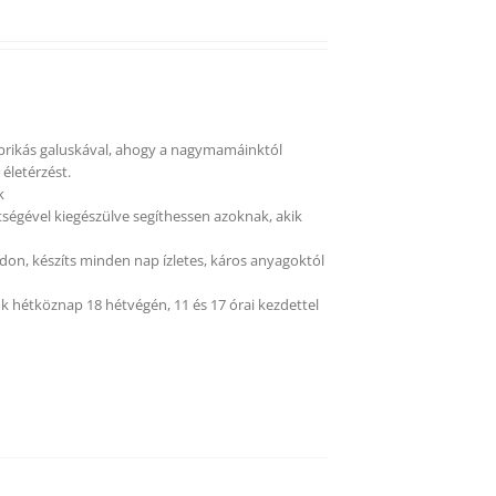
aprikás galuskával, ahogy a nagymamáinktól
életérzést.
k
tségével kiegészülve segíthessen azoknak, akik
on, készíts minden nap ízletes, káros anyagoktól
k hétköznap 18 hétvégén, 11 és 17 órai kezdettel