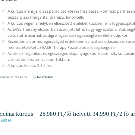
A kurzus menüje: olasz paradicsomleves friss bazsalikommal, parmezánn
tészta, pizza margarita, tiramisu, limoncello.
A kurzus végén a helyben elkészített ételeket közösen el is fogyasztjáto
Az EASE Therapy elsősorban azért jött létre, hogy egy szakmai stáb segí
változtatni akarnak addigi megszokott egészségtelen életmódjukon.
Kezedben a döntés: egészséged érdekében változtass étkezési szokásaid
mentes ételeket az EASE Therapy Főzőkurzusok segítségével!
Az ételek organikus és egészséges alapanyagokból készülnek, kurzusain
várnak kis létszámú csoportokban.
A kurzus hossza 3-3,5 óra.
Kosárba teszem
Részletek
zicíliai kurzus – 28.980 Ft/fő helyett 34.990 Ft/2 fő 
,990
Ft