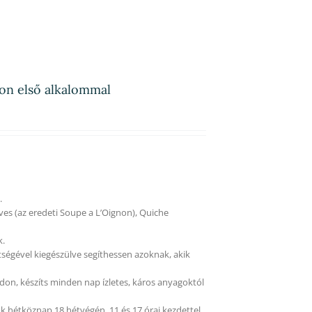
ron első alkalommal
.
ves (az eredeti Soupe a L’Oignon), Quiche
k.
tségével kiegészülve segíthessen azoknak, akik
on, készíts minden nap ízletes, káros anyagoktól
k hétköznap 18 hétvégén, 11 és 17 órai kezdettel