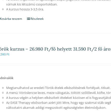
várnak kis létszámú csoportokban.
A kurzus hossza 3-3,5 óra.
Kosárba teszem
Részletek
örök kurzus – 26.980 Ft/fő helyett 31.590 Ft/2 fő ár
,590
Ft
dnivalók
Megtanulhatod az eredeti Török ételek elkészítésének fortélyait, titkait.
A menü: Vöröslencse leves, meze válogatás, töltött szőlőlevél, köfte, tör
A kurzus végén a helyben elkészített ételeket közösen el is fogyasztjáto
Az EASE Therapy elsősorban azért jött létre, hogy egy szakmai stáb segí
változtatni akarnak addigi megszokott egészségtelen életmódjukon.