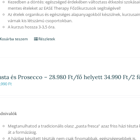
Kezedben a döntés: egészséged érdekében változtass étkezési szokásaid
mentes ételeket az EASE Therapy Főzőkurzusok segítségével!
Az ételek organikus és egészséges alapanyagokból készülnek, kurzusain
várnak kis létszámú csoportokban.
A kurzus hossza 3-3,5 óra.
Kosárba teszem
Részletek
asta és Prosecco – 28.980 Ft/fő helyett 34.990 Ft/2 
,990
Ft
dnivalók
Megtanulhatod a tradicionális olasz „pasta fresca” azaz friss házi tészta
át a formázásig.
A házilag készített tészták nem csak finomabbak, egészségesebbek is.