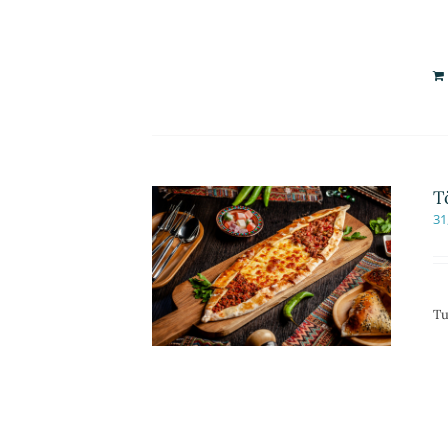
T
31
Tu