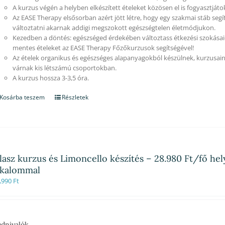
A kurzus végén a helyben elkészített ételeket közösen el is fogyasztjáto
Az EASE Therapy elsősorban azért jött létre, hogy egy szakmai stáb segí
változtatni akarnak addigi megszokott egészségtelen életmódjukon.
Kezedben a döntés: egészséged érdekében változtass étkezési szokásaid
mentes ételeket az EASE Therapy Főzőkurzusok segítségével!
Az ételek organikus és egészséges alapanyagokból készülnek, kurzusain
várnak kis létszámú csoportokban.
A kurzus hossza 3-3,5 óra.
Kosárba teszem
Részletek
lasz kurzus és Limoncello készítés – 28.980 Ft/fő hel
lkalommal
,990
Ft
dnivalók