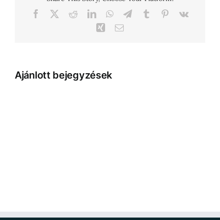
Facebook
X
Reddit
LinkedIn
WhatsApp
Telegram
Tumblr
Pinterest
Vk
Xing
Email:
Ajánlott bejegyzések
EASE
Therapy
sütiklub