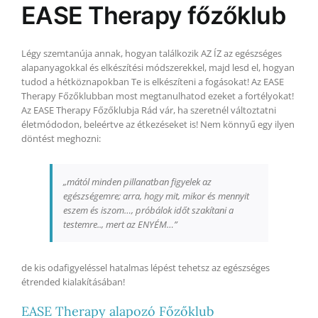
EASE Therapy főzőklub
Légy szemtanúja annak, hogyan találkozik AZ ÍZ az egészséges
alapanyagokkal és elkészítési módszerekkel, majd lesd el, hogyan
tudod a hétköznapokban Te is elkészíteni a fogásokat! Az EASE
Therapy Főzőklubban most megtanulhatod ezeket a fortélyokat!
Az EASE Therapy Főzőklubja Rád vár, ha szeretnél változtatni
életmódodon, beleértve az étkezéseket is! Nem könnyű egy ilyen
döntést meghozni:
„mától minden pillanatban figyelek az
egészségemre; arra, hogy mit, mikor és mennyit
eszem és iszom…, próbálok időt szakítani a
testemre.., mert az ENYÉM…”
de kis odafigyeléssel hatalmas lépést tehetsz az egészséges
étrended kialakításában!
EASE Therapy alapozó Főzőklub