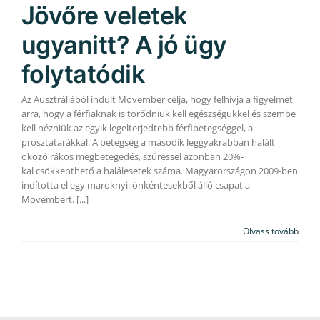
Jövőre veletek
ugyanitt? A jó ügy
folytatódik
Az Ausztráliából indult Movember célja, hogy felhívja a figyelmet
arra, hogy a férfiaknak is törődniük kell egészségükkel és szembe
kell nézniük az egyik legelterjedtebb férfibetegséggel, a
prosztatarákkal. A betegség a második leggyakrabban halált
okozó rákos megbetegedés, szűréssel azonban 20%-
kal csökkenthető a halálesetek száma. Magyarországon 2009-ben
indította el egy maroknyi, önkéntesekből álló csapat a
Movembert. [...]
Olvass tovább