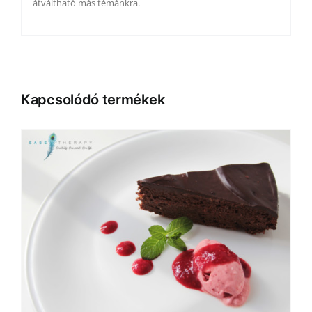
átváltható más témánkra.
Kapcsolódó termékek