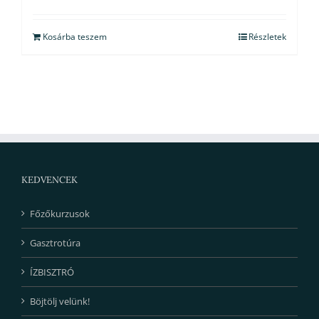
Kosárba teszem
Részletek
KEDVENCEK
Főzőkurzusok
Gasztrotúra
ÍZBISZTRÓ
Böjtölj velünk!