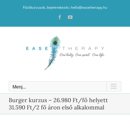
Kihagyás
Főzőkurzusok, bejelentkezés: hello@easetherapy.hu
Facebook
YouTube
Menj...
Burger kurzus – 26.980 Ft/fő helyett
31.590 Ft/2 fő áron első alkalommal