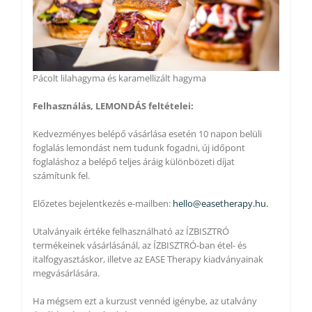
Pácolt lilahagyma és karamellizált hagyma
Felhasználás, LEMONDÁS feltételei:
Kedvezményes belépő vásárlása esetén 10 napon belüli
foglalás lemondást nem tudunk fogadni, új időpont
foglaláshoz a belépő teljes áráig különbözeti díjat
számítunk fel.
Előzetes bejelentkezés e-mailben:
hello@easetherapy.hu.
Utalványaik értéke felhasználható az ÍZBISZTRÓ
termékeinek vásárlásánál, az ÍZBISZTRÓ-ban étel- és
italfogyasztáskor, illetve az EASE Therapy kiadványainak
megvásárlására.
Ha mégsem ezt a kurzust vennéd igénybe, az utalvány