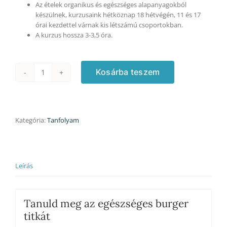
Az ételek organikus és egészséges alapanyagokból
készülnek, kurzusaink hétköznap 18 hétvégén, 11 és 17
órai kezdettel várnak kis létszámú csoportokban.
A kurzus hossza 3-3,5 óra.
Kosárba teszem
Burger
kurzus
-
26.980
Ft/fő
Kategória:
Tanfolyam
helyett
31.590
Ft/2
fő
Leírás
áron
első
alkalommal
mennyiség
Tanuld meg az egészséges burger
titkát