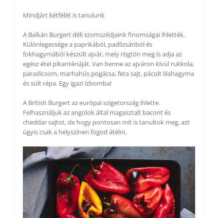
Mindjárt kétfélét is tanulunk
A Balkán Burgert déli szomszédjaink finomságai ihlették.
Különlegessége a paprikából, padlizsánból és
fokhagymából készült ajvár, mely rögtön meg is adja az
egész étel pikantériáját. Van benne az ajváron kívül rukkola,
paradicsom, marhahús pogácsa, feta sajt, pácolt lilahagyma
és sült répa. Egy igazi ízbomba!
A British Burgert az európai szigetország ihlette.
Felhasználjuk az angolok által magasztalt bacont és
cheddar sajtot, de hogy pontosan mit is tanultok meg, azt
úgyis csak a helyszínen fogod átélni.