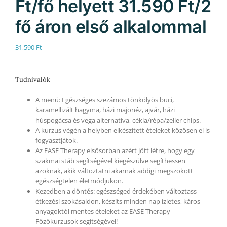
Ft/fő helyett 31.590 Ft/2
fő áron első alkalommal
31,590
Ft
Tudnivalók
A menü: Egészséges szezámos tönkölyös buci,
karamellizált hagyma, házi majonéz, ajvár, házi
húspogácsa és vega alternatíva, cékla/répa/zeller chips.
A kurzus végén a helyben elkészített ételeket közösen el is
fogyasztjátok.
Az EASE Therapy elsősorban azért jött létre, hogy egy
szakmai stáb segítségével kiegészülve segíthessen
azoknak, akik változtatni akarnak addigi megszokott
egészségtelen életmódjukon.
Kezedben a döntés: egészséged érdekében változtass
étkezési szokásaidon, készíts minden nap ízletes, káros
anyagoktól mentes ételeket az EASE Therapy
Főzőkurzusok segítségével!