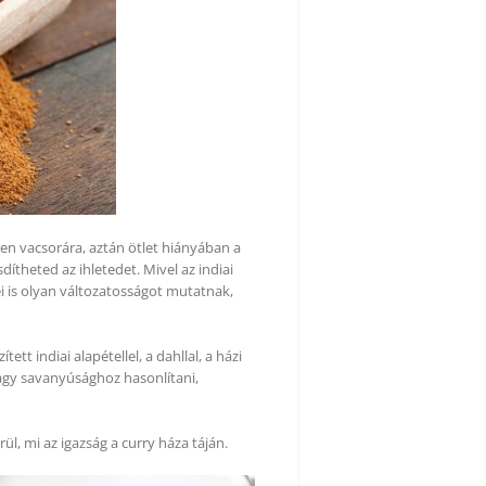
en vacsorára, aztán ötlet hiányában a
dítheted az ihletedet. Mivel az indiai
i is olyan változatosságot mutatnak,
 indiai alapétellel, a dahllal, a házi
vagy savanyúsághoz hasonlítani,
l, mi az igazság a curry háza táján.