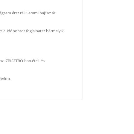
égsem érsz rá? Semmi baj! Az ár
t 2. időpontot foglalhatsz bármelyik
az ÍZBISZTRÓ-ban étel- és
ánkra.