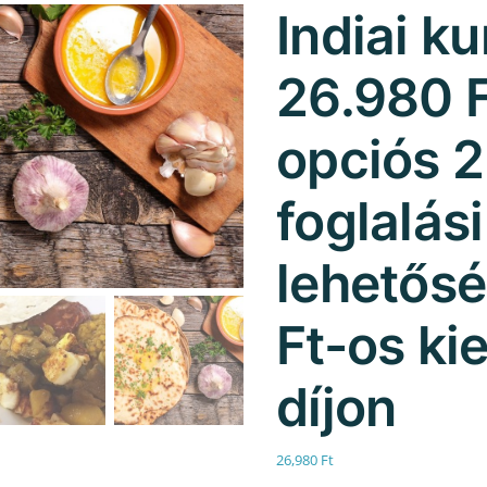
Indiai ku
26.980 F
opciós 2
foglalási
lehetős
Ft-os ki
díjon
26,980
Ft