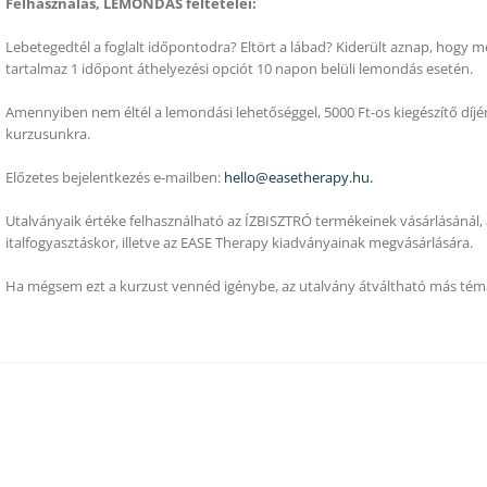
Felhasználás, LEMONDÁS feltételei:
Lebetegedtél a foglalt időpontodra? Eltört a lábad? Kiderült aznap, hogy m
tartalmaz 1 időpont áthelyezési opciót 10 napon belüli lemondás esetén.
Amennyiben nem éltél a lemondási lehetőséggel, 5000 Ft-os kiegészítő díjér
kurzusunkra.
Előzetes bejelentkezés e-mailben:
hello@easetherapy.hu.
Utalványaik értéke felhasználható az ÍZBISZTRÓ termékeinek vásárlásánál, 
italfogyasztáskor, illetve az EASE Therapy kiadványainak megvásárlására.
Ha mégsem ezt a kurzust vennéd igénybe, az utalvány átváltható más tém