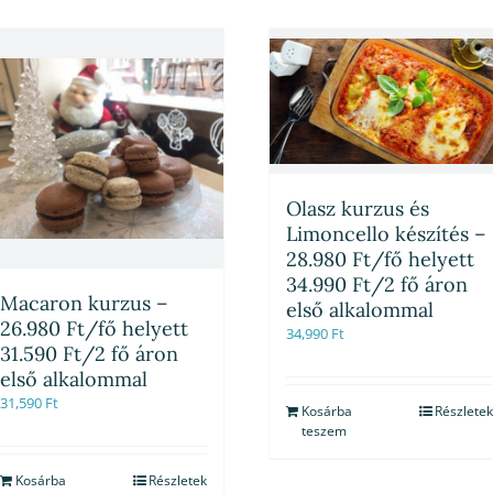
Olasz kurzus és
Limoncello készítés –
28.980 Ft/fő helyett
34.990 Ft/2 fő áron
Macaron kurzus –
első alkalommal
26.980 Ft/fő helyett
34,990
Ft
31.590 Ft/2 fő áron
első alkalommal
31,590
Ft
Kosárba
Részletek
teszem
Kosárba
Részletek