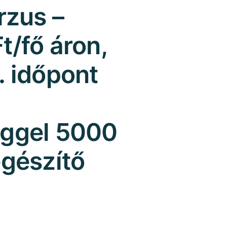
rzus –
t/fő áron,
. időpont
éggel 5000
egészítő