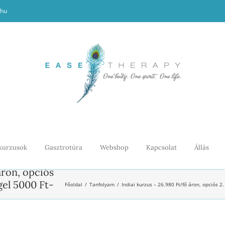
.hu
kurzusok
Gasztrotúra
Webshop
Kapcsolat
Állás
áron, opciós
gel 5000 Ft-
Főoldal
Tanfolyam
Indiai kurzus – 26.980 Ft/fő áron, opciós 2.