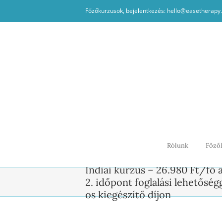
Kihagyás
Főzőkurzusok, bejelentkezés: hello@easetherapy
Rólunk
Főző
Indiai kurzus – 26.980 Ft/fő 
2. időpont foglalási lehetőség
os kiegészítő díjon