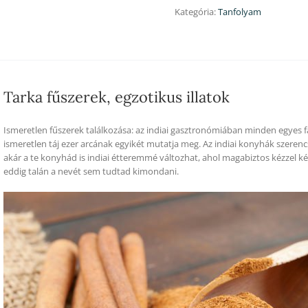
Ft/fő
Kategória:
Tanfolyam
áron,
opciós
2.
időpont
foglalási
lehetőséggel
Tarka fűszerek, egzotikus illatok
5000
Ft-
Ismeretlen fűszerek találkozása: az indiai gasztronómiában minden egyes fa
os
ismeretlen táj ezer arcának egyikét mutatja meg. Az indiai konyhák szerenc
kiegészítő
akár a te konyhád is indiai étteremmé változhat, ahol magabiztos kézzel k
díjon
eddig talán a nevét sem tudtad kimondani.
mennyiség