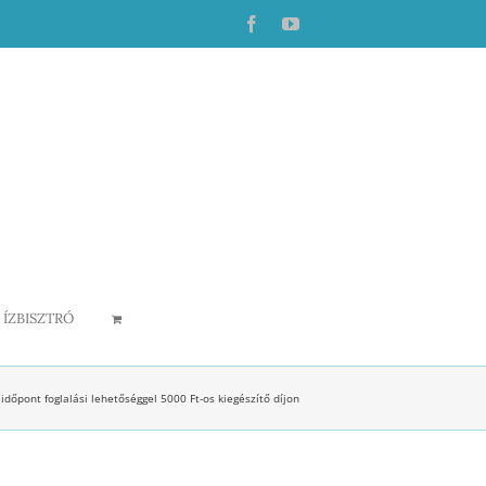
Facebook
YouTube
ÍZBISZTRÓ
 időpont foglalási lehetőséggel 5000 Ft-os kiegészítő díjon