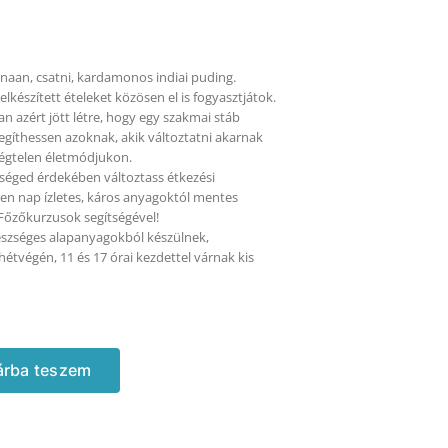
, naan, csatni, kardamonos indiai puding.
lkészített ételeket közösen el is fogyasztjátok.
n azért jött létre, hogy egy szakmai stáb
segíthessen azoknak, akik változtatni akarnak
égtelen életmódjukon.
séged érdekében változtass étkezési
en nap ízletes, káros anyagoktól mentes
Főzőkurzusok segítségével!
észséges alapanyagokból készülnek,
étvégén, 11 és 17 órai kezdettel várnak kis
árba teszem