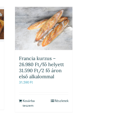
Francia kurzus –
26.980 Ft/fő helyett
31.590 Ft/2 fő áron
első alkalommal
31,590
Ft
Kosárba
Részletek
teszem