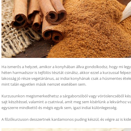
Ha ismerős a helyzet, amikor a konyhában állva gondolkodsz, hogy mi legy
héten harmadszor is tejfölös tésztát csinálsz, akkor ezzel a kurzussal felpezs
lakosság jó része vegetáriánus, az indiai konyhának csak a húsmentes étele
mint talán egyetlen másik nemzet esetében sem.
Kurzusunkon megismerkedhetsz a sárgaborsóból vagy vöröslencséből készített
sajt készítéssel, valamint a csatnival, amit meg sem kísérlünk a lekvárhoz 
egyszerre mindkettő és mégis egyik sem, igazi indiai különlegesség.
A főzőkurzuson desszertnek kardamonos puding készül, és végre az is kiderü