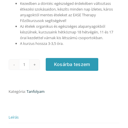
Kezedben a döntés: egészséged érdekében változtass
étkezési szokásaidon, készíts minden nap ízletes, káros
anyagoktól mentes ételeket az EASE Therapy
Főzőkurzusok segítségével!
Az ételek organikus és egészséges alapanyagokból
készülnek, kurzusaink hétköznap 18 hétvégén, 11 és 17
órai kezdettel várnak kis létszámú csoportokban.
A kurzus hossza 3-3,5 óra.
Kosárba teszem
Francia
kurzus
-
26.980
Ft/fő
Kategória:
Tanfolyam
helyett
31.590
Ft/2
fő
Leírás
áron
első