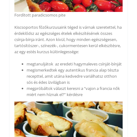
Fordított paradicsomos pite
Kiscsoportos főzőkurzusaink téged is várnak szeretettel, ha
érdeklődsz az egészséges ételek elkészítésének összes
csínja-bínja iránt. Azon kívül, hogy minden egészségesen,
tartósítószer-, színezék-, cukormentesen kerül elkészítésre,
az egy estés kurzus különlegessége:
megtanuljátok
az eredeti hagymaleves csínját-bínját
megismerkedtek egy autentikus francia alap tészta
recepttel, amit utána kedvedre variálhatsz otthon
sós és édes ízvilágban is
megpróbáltok választ keresni a “vajon a francia nők
miért nem híznak el?” kérdésre