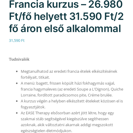
Francia kurzus – 26.980
Ft/fő helyett 31.590 Ft/2
fő áron első alkalommal
31,590
Ft
Tudnivalók
Megtanulhatod az eredeti francia ételek elkészítésének
fortélyait, titkait.
A menü: bagett, frissen köpült házi fokhagymás vajjal,
francia hagymaleves (az eredeti Soupe a L’Oignon), Quiche
Lorraine, fordított paradicsomos pite, Créme brulée.
A kurzus végén a helyben elkészített ételeket közösen el is
fogyasztjátok.
Az EASE Therapy elsősorban azért jött létre, hogy egy
szakmai stáb segítségével kiegészülve segíthessen
azoknak, akik változtatni akarnak addigi megszokott
egészségtelen életmódjukon.