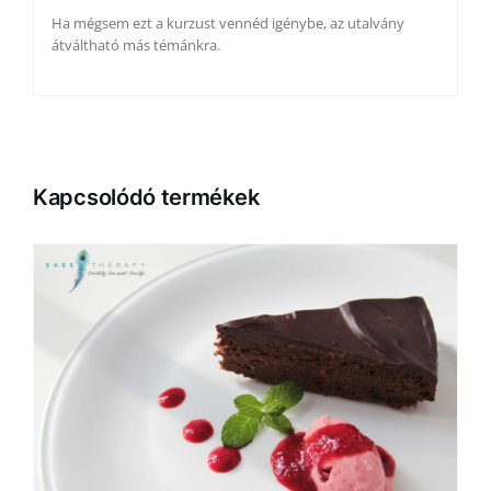
Ha mégsem ezt a kurzust vennéd igénybe, az utalvány
átváltható más témánkra.
Kapcsolódó termékek