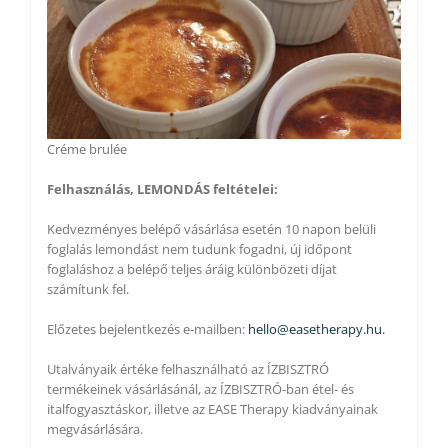
Créme brulée
Felhasználás, LEMONDÁS feltételei:
Kedvezményes belépő vásárlása esetén 10 napon belüli
foglalás lemondást nem tudunk fogadni, új időpont
foglaláshoz a belépő teljes áráig különbözeti díjat
számítunk fel.
Előzetes bejelentkezés e-mailben:
hello@easetherapy.hu.
Utalványaik értéke felhasználható az ÍZBISZTRÓ
termékeinek vásárlásánál, az ÍZBISZTRÓ-ban étel- és
italfogyasztáskor, illetve az EASE Therapy kiadványainak
megvásárlására.