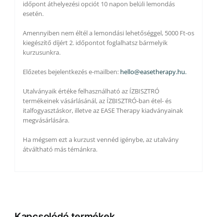
időpont áthelyezési opciót 10 napon belüli lemondás
esetén.
Amennyiben nem éltél a lemondási lehetőséggel, 5000 Ft-os
kiegészítő díjért 2. időpontot foglalhatsz bármelyik
kurzusunkra.
Előzetes bejelentkezés e-mailben:
hello@easetherapy.hu.
Utalványaik értéke felhasználható az ÍZBISZTRÓ
termékeinek vásárlásánál, az ÍZBISZTRÓ-ban étel- és
italfogyasztáskor, illetve az EASE Therapy kiadványainak
megvásárlására.
Ha mégsem ezt a kurzust vennéd igénybe, az utalvány
átváltható más témánkra.
Kapcsolódó termékek