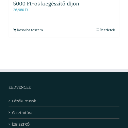
5000 Ft-os kiegészítő díjon
26,980
Ft
Kosárba teszem
Részletek
KEDVENCEK
Főzőkurzusok
Gasztrotúra
ÍZBISZTRÓ