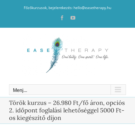
Kihagyás
Főzőkurzusok, bejelentkezés: hello@easetherapy.hu
Facebook
YouTube
Menj...
Török kurzus – 26.980 Ft/fő áron, opciós
2. időpont foglalási lehetőséggel 5000 Ft-
os kiegészítő díjon