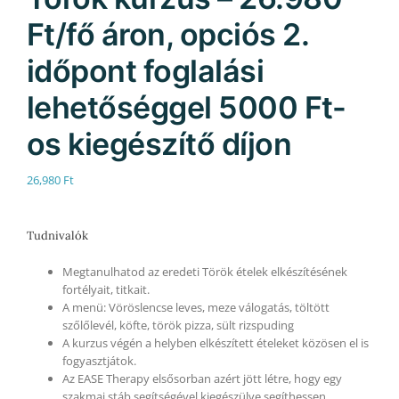
Ft/fő áron, opciós 2.
időpont foglalási
lehetőséggel 5000 Ft-
os kiegészítő díjon
26,980
Ft
Tudnivalók
Megtanulhatod az eredeti Török ételek elkészítésének
fortélyait, titkait.
A menü: Vöröslencse leves, meze válogatás, töltött
szőlőlevél, köfte, török pizza, sült rizspuding
A kurzus végén a helyben elkészített ételeket közösen el is
fogyasztjátok.
Az EASE Therapy elsősorban azért jött létre, hogy egy
szakmai stáb segítségével kiegészülve segíthessen