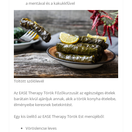
a mentával és a kakukkfűvel
Töltött szőlőlevél
Az EASE Therapy Török Főzőkurzusát az egészséges ételek
barátain kívül ajánljuk annak, akik a török konyha ételeibe,
élményeibe keresnek betekintést.
Egy kis ízelítő az EASE Therapy Török Est menüjéből:
Vöröslencse leves