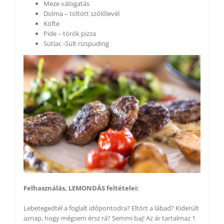
Meze válogatás
Dolma – töltött szőlőlevél
Köfte
Pide – török pizza
Sütlac -Sült rizspuding
Felhasználás, LEMONDÁS feltételei:
Lebetegedtél a foglalt időpontodra? Eltört a lábad? Kiderült
aznap, hogy mégsem érsz rá? Semmi baj! Az ár tartalmaz 1