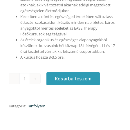
azoknak, akik változtatni akarnak addigi megszokott
egészségtelen életmódjukon.
Kezedben a döntés: egészséged érdekében változtass
étkezési szokásaidon, készíts minden nap ízletes, káros
anyagoktól mentes ételeket az EASE Therapy
Főzőkurzusok segítségével!
Az ételek organikus és egészséges alapanyagokból
készülnek, kurzusaink hétköznap 18 hétvégén, 11 és 17
órai kezdettel várnak kis létszámú csoportokban.
A kurzus hossza 3-3,5 óra.
Kosárba teszem
Török
kurzus
-
26.980
Ft/fő
Kategória:
Tanfolyam
áron,
opciós
2.
időpont