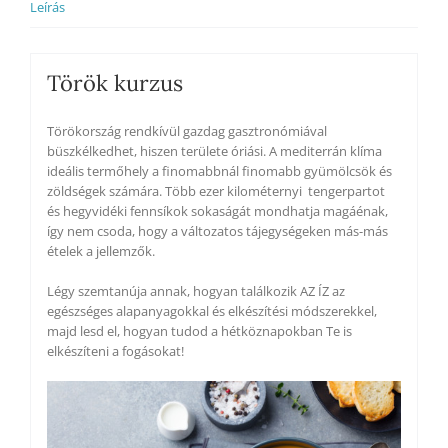
Leírás
foglalási
lehetőséggel
5000
Ft-
Török kurzus
os
kiegészítő
Törökország rendkívül gazdag gasztronómiával
díjon
büszkélkedhet, hiszen területe óriási. A mediterrán klíma
mennyiség
ideális termőhely a finomabbnál finomabb gyümölcsök és
zöldségek számára. Több ezer kilométernyi tengerpartot
és hegyvidéki fennsíkok sokaságát mondhatja magáénak,
így nem csoda, hogy a változatos tájegységeken más-más
ételek a jellemzők.
Légy szemtanúja annak, hogyan találkozik AZ ÍZ az
egészséges alapanyagokkal és elkészítési módszerekkel,
majd lesd el, hogyan tudod a hétköznapokban Te is
elkészíteni a fogásokat!