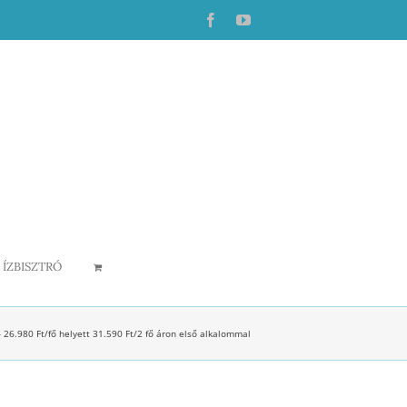
Facebook
YouTube
ÍZBISZTRÓ
– 26.980 Ft/fő helyett 31.590 Ft/2 fő áron első alkalommal