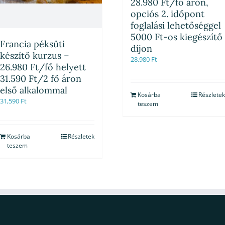
28.980 Ft/fő áron,
opciós 2. időpont
foglalási lehetőséggel
5000 Ft-os kiegészítő
Francia péksüti
díjon
készítő kurzus –
28,980
Ft
26.980 Ft/fő helyett
31.590 Ft/2 fő áron
első alkalommal
Kosárba
Részletek
31,590
Ft
teszem
Kosárba
Részletek
teszem