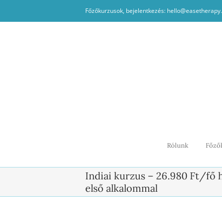
Kihagyás
Főzőkurzusok, bejelentkezés: hello@easetherapy
Rólunk
Főző
Indiai kurzus – 26.980 Ft/fő 
első alkalommal