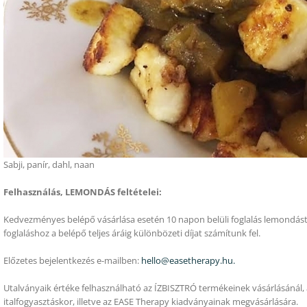
Sabji, panír, dahl, naan
Felhasználás, LEMONDÁS feltételei:
Kedvezményes belépő vásárlása esetén 10 napon belüli foglalás lemondás
foglaláshoz a belépő teljes áráig különbözeti díjat számítunk fel.
Előzetes bejelentkezés e-mailben:
hello@easetherapy.hu.
Utalványaik értéke felhasználható az ÍZBISZTRÓ termékeinek vásárlásánál, 
italfogyasztáskor, illetve az EASE Therapy kiadványainak megvásárlására.