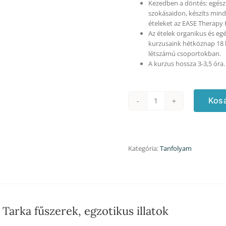
Kezedben a döntés: egész
szokásaidon, készíts mind
ételeket az EASE Therapy 
Az ételek organikus és eg
kurzusaink hétköznap 18 h
létszámú csoportokban.
A kurzus hossza 3-3,5 óra.
Kos
Indiai
kurzus
-
26.980
Ft/fő
Kategória:
Tanfolyam
helyett
31.590
Ft/2
fő
áron
első
Tarka fűszerek, egzotikus illatok
alkalommal