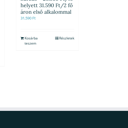
helyett 31.590 Ft/2 fő
áron első alkalommal
31,590
Ft
Kosárba
Részletek
teszem