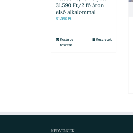
31.590 Ft/2 fő áron
első alkalommal
31,590
Ft
Kosárba
Részletek
teszem
KEDVENCEK