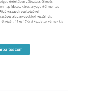
séged érdekében változtass étkezési
en nap ízletes, káros anyagoktól mentes
Főzőkurzusok segítségével!
észséges alapanyagokból készülnek,
étvégén, 11 és 17 órai kezdettel várnak kis
árba teszem