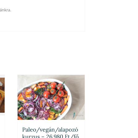
ánkra.
Paleo/vegán/alapozó
kurzus – 26.980 Ft/fő