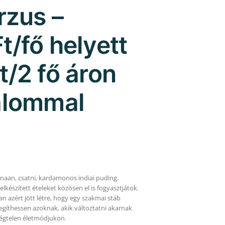
rzus –
t/fő helyett
t/2 fő áron
alommal
, naan, csatni, kardamonos indiai puding.
lkészített ételeket közösen el is fogyasztjátok.
n azért jött létre, hogy egy szakmai stáb
segíthessen azoknak, akik változtatni akarnak
égtelen életmódjukon.