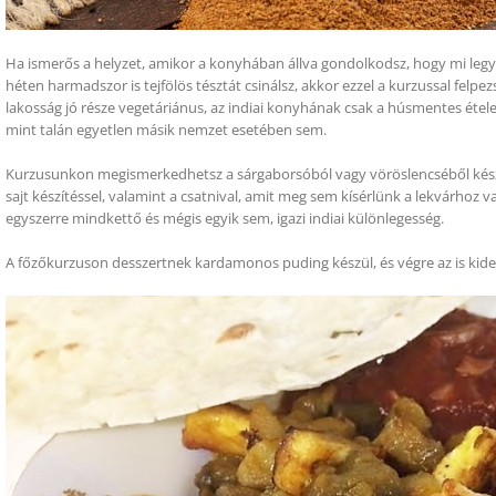
Ha ismerős a helyzet, amikor a konyhában állva gondolkodsz, hogy mi legy
héten harmadszor is tejfölös tésztát csinálsz, akkor ezzel a kurzussal felpezs
lakosság jó része vegetáriánus, az indiai konyhának csak a húsmentes étele
mint talán egyetlen másik nemzet esetében sem.
Kurzusunkon megismerkedhetsz a sárgaborsóból vagy vöröslencséből készített
sajt készítéssel, valamint a csatnival, amit meg sem kísérlünk a lekvárhoz 
egyszerre mindkettő és mégis egyik sem, igazi indiai különlegesség.
A főzőkurzuson desszertnek kardamonos puding készül, és végre az is kiderü