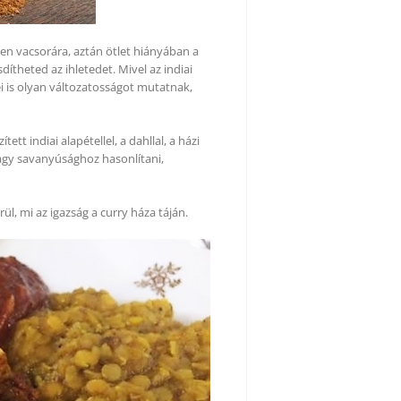
en vacsorára, aztán ötlet hiányában a
dítheted az ihletedet. Mivel az indiai
i is olyan változatosságot mutatnak,
 indiai alapétellel, a dahllal, a házi
vagy savanyúsághoz hasonlítani,
l, mi az igazság a curry háza táján.