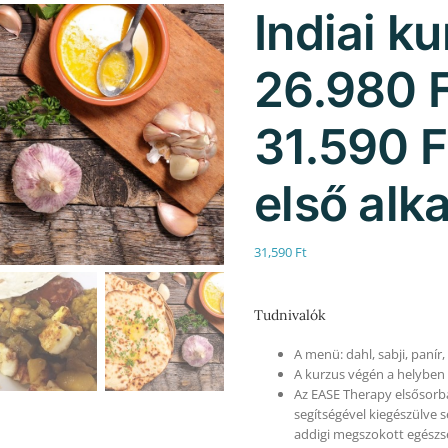
Indiai ku
26.980 F
31.590 F
első alk
31,590
Ft
Tudnivalók
A menü: dahl, sabji, panír
A kurzus végén a helyben e
Az EASE Therapy elsősorba
segítségével kiegészülve 
addigi megszokott egészs