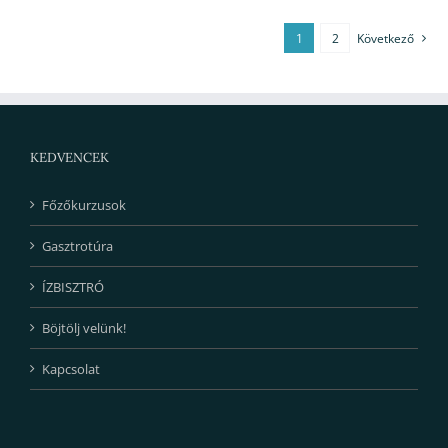
1
2
Következő
KEDVENCEK
Főzőkurzusok
Gasztrotúra
ÍZBISZTRÓ
Böjtölj velünk!
Kapcsolat