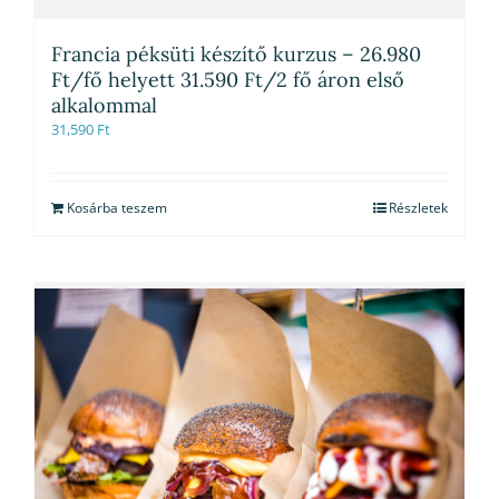
Francia péksüti készítő kurzus – 26.980
Ft/fő helyett 31.590 Ft/2 fő áron első
alkalommal
31,590
Ft
Kosárba teszem
Részletek