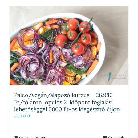
Paleo/vegán/alapozó kurzus – 26.980
Ft/fő áron, opciós 2. időpont foglalási
lehetőséggel 5000 Ft-os kiegészítő díjon
26,980
Ft
Kosárba teszem
Részletek