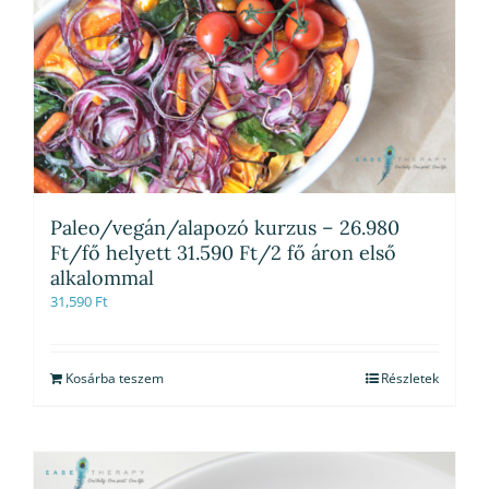
Paleo/vegán/alapozó kurzus – 26.980
Ft/fő helyett 31.590 Ft/2 fő áron első
alkalommal
31,590
Ft
Kosárba teszem
Részletek