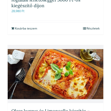
kiegészítő díjon
28,980
Ft
Kosárba teszem
Részletek
Olasz kurzus és Limoncello készítés –