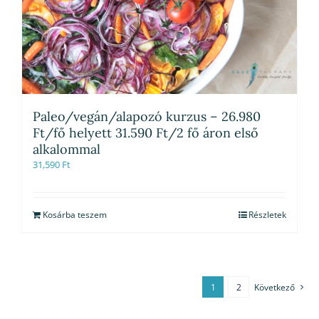
Paleo/vegán/alapozó kurzus – 26.980
Ft/fő helyett 31.590 Ft/2 fő áron első
alkalommal
31,590
Ft
Kosárba teszem
Részletek
1
2
Következő