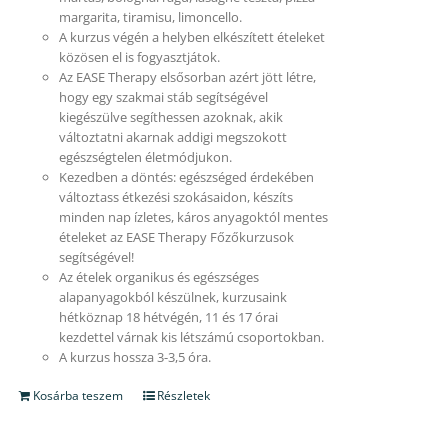
margarita, tiramisu, limoncello.
A kurzus végén a helyben elkészített ételeket
közösen el is fogyasztjátok.
Az EASE Therapy elsősorban azért jött létre,
hogy egy szakmai stáb segítségével
kiegészülve segíthessen azoknak, akik
változtatni akarnak addigi megszokott
egészségtelen életmódjukon.
Kezedben a döntés: egészséged érdekében
változtass étkezési szokásaidon, készíts
minden nap ízletes, káros anyagoktól mentes
ételeket az EASE Therapy Főzőkurzusok
segítségével!
Az ételek organikus és egészséges
alapanyagokból készülnek, kurzusaink
hétköznap 18 hétvégén, 11 és 17 órai
kezdettel várnak kis létszámú csoportokban.
A kurzus hossza 3-3,5 óra.
Kosárba teszem
Részletek