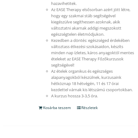
hazavihetitek.
Az EASE Therapy elsősorban azért jött létre,
hogy egy szakmai stáb segítségével
kiegészülve segíthessen azoknak, akik
változtatni akarnak addigi megszokott
egészségtelen életmódjukon.
Kezedben a döntés: egészséged érdekében
változtass étkezési szokásaidon, készíts
minden nap ízletes, káros anyagoktól mentes
ételeket az EASE Therapy Főzőkurzusok
segítségével!
Az ételek organikus és egészséges
alapanyagokból készülnek, kurzusaink
hétköznap 18 hétvégén, 11 és 17 órai
kezdettel várnak kis létszámú csoportokban.
A kurzus hossza 3-3,5 óra.
Kosárba teszem
Részletek