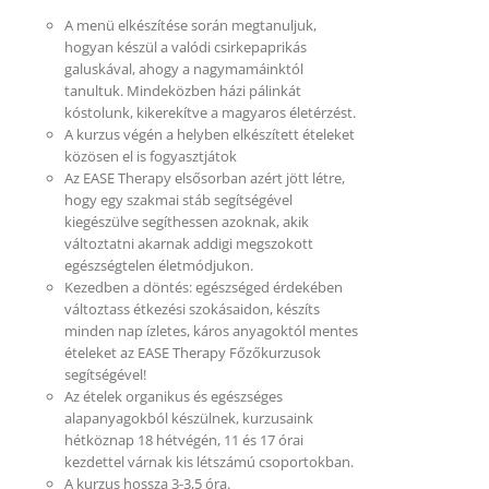
A menü elkészítése során megtanuljuk,
hogyan készül a valódi csirkepaprikás
galuskával, ahogy a nagymamáinktól
tanultuk. Mindeközben házi pálinkát
kóstolunk, kikerekítve a magyaros életérzést.
A kurzus végén a helyben elkészített ételeket
közösen el is fogyasztjátok
Az EASE Therapy elsősorban azért jött létre,
hogy egy szakmai stáb segítségével
kiegészülve segíthessen azoknak, akik
változtatni akarnak addigi megszokott
egészségtelen életmódjukon.
Kezedben a döntés: egészséged érdekében
változtass étkezési szokásaidon, készíts
minden nap ízletes, káros anyagoktól mentes
ételeket az EASE Therapy Főzőkurzusok
segítségével!
Az ételek organikus és egészséges
alapanyagokból készülnek, kurzusaink
hétköznap 18 hétvégén, 11 és 17 órai
kezdettel várnak kis létszámú csoportokban.
A kurzus hossza 3-3,5 óra.