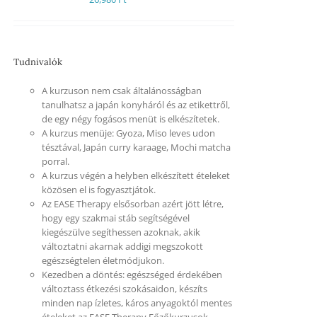
Tudnivalók
A kurzuson nem csak általánosságban
tanulhatsz a japán konyháról és az etikettről,
de egy négy fogásos menüt is elkészítetek.
A kurzus menüje: Gyoza, Miso leves udon
tésztával, Japán curry karaage, Mochi matcha
porral.
A kurzus végén a helyben elkészített ételeket
közösen el is fogyasztjátok.
Az EASE Therapy elsősorban azért jött létre,
hogy egy szakmai stáb segítségével
kiegészülve segíthessen azoknak, akik
változtatni akarnak addigi megszokott
egészségtelen életmódjukon.
Kezedben a döntés: egészséged érdekében
változtass étkezési szokásaidon, készíts
minden nap ízletes, káros anyagoktól mentes
ételeket az EASE Therapy Főzőkurzusok