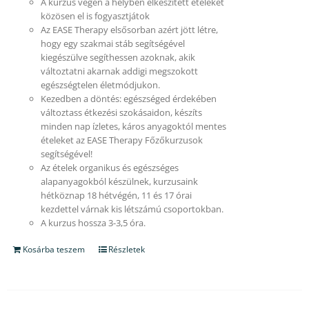
A kurzus végén a helyben elkészített ételeket
közösen el is fogyasztjátok
Az EASE Therapy elsősorban azért jött létre,
hogy egy szakmai stáb segítségével
kiegészülve segíthessen azoknak, akik
változtatni akarnak addigi megszokott
egészségtelen életmódjukon.
Kezedben a döntés: egészséged érdekében
változtass étkezési szokásaidon, készíts
minden nap ízletes, káros anyagoktól mentes
ételeket az EASE Therapy Főzőkurzusok
segítségével!
Az ételek organikus és egészséges
alapanyagokból készülnek, kurzusaink
hétköznap 18 hétvégén, 11 és 17 órai
kezdettel várnak kis létszámú csoportokban.
A kurzus hossza 3-3,5 óra.
Kosárba teszem
Részletek