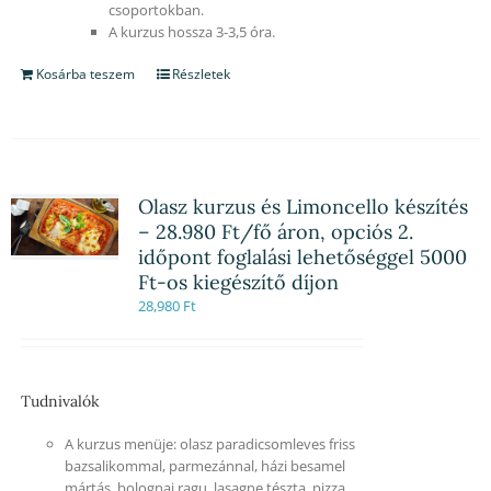
csoportokban.
A kurzus hossza 3-3,5 óra.
Kosárba teszem
Részletek
Olasz kurzus és Limoncello készítés
– 28.980 Ft/fő áron, opciós 2.
időpont foglalási lehetőséggel 5000
Ft-os kiegészítő díjon
28,980
Ft
Tudnivalók
A kurzus menüje: olasz paradicsomleves friss
bazsalikommal, parmezánnal, házi besamel
mártás, bolognai ragu, lasagne tészta, pizza