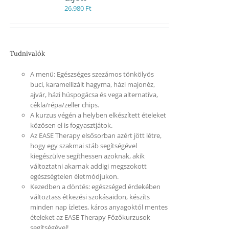
26,980
Ft
Tudnivalók
A menü: Egészséges szezámos tönkölyös
buci, karamellizált hagyma, házi majonéz,
ajvár, házi húspogácsa és vega alternatíva,
cékla/répa/zeller chips.
A kurzus végén a helyben elkészített ételeket
közösen el is fogyasztjátok.
Az EASE Therapy elsősorban azért jött létre,
hogy egy szakmai stáb segítségével
kiegészülve segíthessen azoknak, akik
változtatni akarnak addigi megszokott
egészségtelen életmódjukon.
Kezedben a döntés: egészséged érdekében
változtass étkezési szokásaidon, készíts
minden nap ízletes, káros anyagoktól mentes
ételeket az EASE Therapy Főzőkurzusok
segítségével!