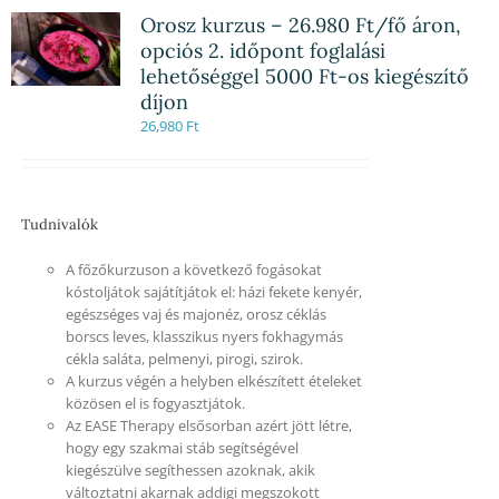
Orosz kurzus – 26.980 Ft/fő áron,
opciós 2. időpont foglalási
lehetőséggel 5000 Ft-os kiegészítő
díjon
26,980
Ft
Tudnivalók
A főzőkurzuson a következő fogásokat
kóstoljátok sajátítjátok el: házi fekete kenyér,
egészséges vaj és majonéz, orosz céklás
borscs leves, klasszikus nyers fokhagymás
cékla saláta, pelmenyi, pirogi, szirok.
A kurzus végén a helyben elkészített ételeket
közösen el is fogyasztjátok.
Az EASE Therapy elsősorban azért jött létre,
hogy egy szakmai stáb segítségével
kiegészülve segíthessen azoknak, akik
változtatni akarnak addigi megszokott