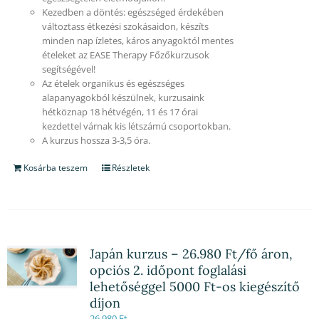
Kezedben a döntés: egészséged érdekében
változtass étkezési szokásaidon, készíts
minden nap ízletes, káros anyagoktól mentes
ételeket az EASE Therapy Főzőkurzusok
segítségével!
Az ételek organikus és egészséges
alapanyagokból készülnek, kurzusaink
hétköznap 18 hétvégén, 11 és 17 órai
kezdettel várnak kis létszámú csoportokban.
A kurzus hossza 3-3,5 óra.
Kosárba teszem
Részletek
Japán kurzus – 26.980 Ft/fő áron,
opciós 2. időpont foglalási
lehetőséggel 5000 Ft-os kiegészítő
díjon
26,980
Ft