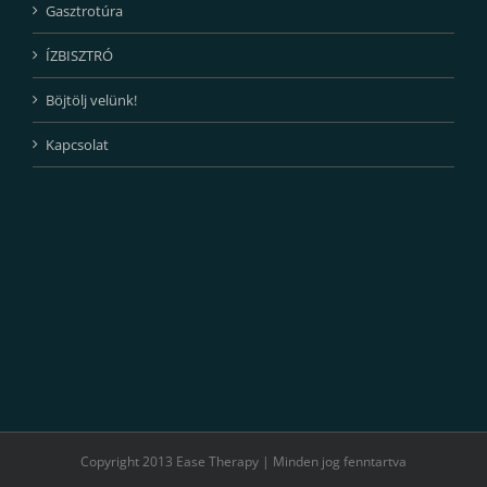
Gasztrotúra
ÍZBISZTRÓ
Böjtölj velünk!
Kapcsolat
Copyright 2013 Ease Therapy | Minden jog fenntartva