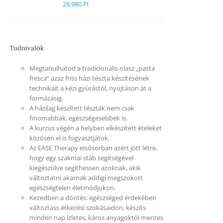
28,980
Ft
Tudnivalók
Megtanulhatod a tradicionális olasz „pasta
fresca” azaz friss házi tészta készítésének
technikáit a kézi gyúrástól, nyújtáson át a
formázásig.
A házilag készített tészták nem csak
finomabbak, egészségesebbek is.
A kurzus végén a helyben elkészített ételeket
közösen el is fogyasztjátok.
Az EASE Therapy elsősorban azért jött létre,
hogy egy szakmai stáb segítségével
kiegészülve segíthessen azoknak, akik
változtatni akarnak addigi megszokott
egészségtelen életmódjukon.
Kezedben a döntés: egészséged érdekében
változtass étkezési szokásaidon, készíts
minden nap ízletes, káros anyagoktól mentes