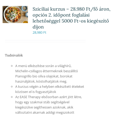
Szicíliai kurzus – 28.980 Ft/fő áron,
opciós 2. időpont foglalási
lehetőséggel 5000 Ft-os kiegészítő
díjon
28,980
Ft
Tudnivalók
A menü elkészítése során a világhírű,
Michelin-csillagos éttermeknek beszállító
Pianogrillo bio olíva olajokat, borokat
használjátok, kóstolhatjátok meg.
A kurzus végén a helyben elkészített ételeket
közösen el is fogyasztjátok
Az EASE Therapy elsősorban azért jött létre,
hogy egy szakmai stáb segítségével
kiegészülve segíthessen azoknak, akik
változtatni akarnak addigi megszokott