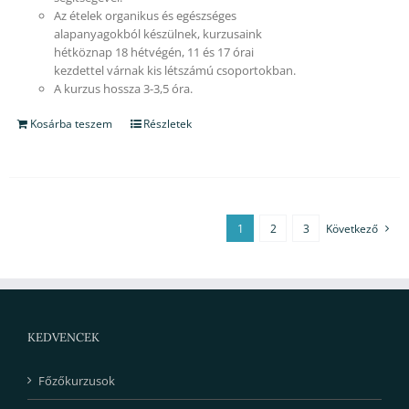
Az ételek organikus és egészséges
alapanyagokból készülnek, kurzusaink
hétköznap 18 hétvégén, 11 és 17 órai
kezdettel várnak kis létszámú csoportokban.
A kurzus hossza 3-3,5 óra.
Kosárba teszem
Részletek
1
2
3
Következő
KEDVENCEK
Főzőkurzusok