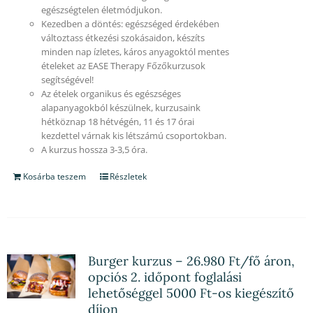
egészségtelen életmódjukon.
Kezedben a döntés: egészséged érdekében
változtass étkezési szokásaidon, készíts
minden nap ízletes, káros anyagoktól mentes
ételeket az EASE Therapy Főzőkurzusok
segítségével!
Az ételek organikus és egészséges
alapanyagokból készülnek, kurzusaink
hétköznap 18 hétvégén, 11 és 17 órai
kezdettel várnak kis létszámú csoportokban.
A kurzus hossza 3-3,5 óra.
Kosárba teszem
Részletek
Burger kurzus – 26.980 Ft/fő áron,
opciós 2. időpont foglalási
lehetőséggel 5000 Ft-os kiegészítő
díjon