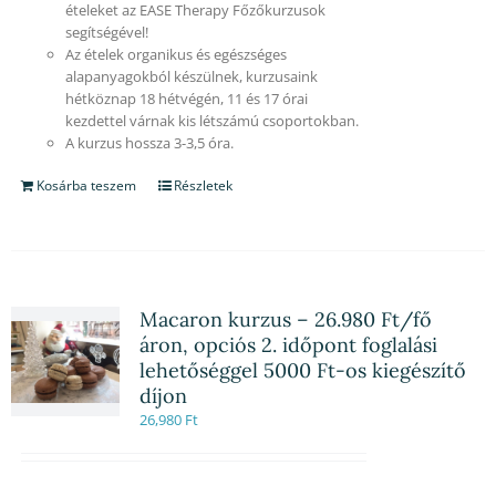
ételeket az EASE Therapy Főzőkurzusok
segítségével!
Az ételek organikus és egészséges
alapanyagokból készülnek, kurzusaink
hétköznap 18 hétvégén, 11 és 17 órai
kezdettel várnak kis létszámú csoportokban.
A kurzus hossza 3-3,5 óra.
Kosárba teszem
Részletek
Macaron kurzus – 26.980 Ft/fő
áron, opciós 2. időpont foglalási
lehetőséggel 5000 Ft-os kiegészítő
díjon
26,980
Ft