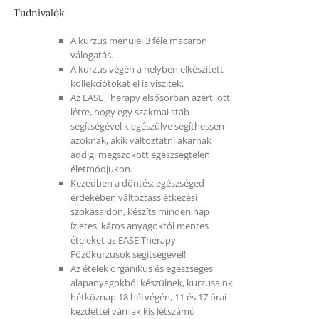
Tudnivalók
A kurzus menüje: 3 féle macaron
válogatás.
A kurzus végén a helyben elkészített
kollekciótokat el is viszitek.
Az EASE Therapy elsősorban azért jött
létre, hogy egy szakmai stáb
segítségével kiegészülve segíthessen
azoknak, akik változtatni akarnak
addigi megszokott egészségtelen
életmódjukon.
Kezedben a döntés: egészséged
érdekében változtass étkezési
szokásaidon, készíts minden nap
ízletes, káros anyagoktól mentes
ételeket az EASE Therapy
Főzőkurzusok segítségével!
Az ételek organikus és egészséges
alapanyagokból készülnek, kurzusaink
hétköznap 18 hétvégén, 11 és 17 órai
kezdettel várnak kis létszámú