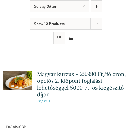
Sort by
Dátum
Show
12 Products
Magyar kurzus – 28.980 Ft/fő áron,
opciós 2. időpont foglalási
lehetőséggel 5000 Ft-os kiegészítő
díjon
28,980
Ft
Tudnivalók