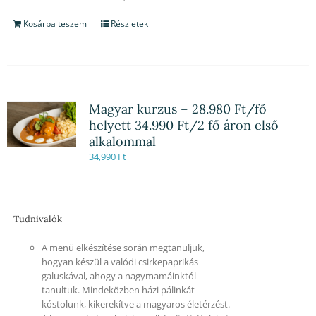
Kosárba teszem
Részletek
Magyar kurzus – 28.980 Ft/fő
helyett 34.990 Ft/2 fő áron első
alkalommal
34,990
Ft
Tudnivalók
A menü elkészítése során megtanuljuk,
hogyan készül a valódi csirkepaprikás
galuskával, ahogy a nagymamáinktól
tanultuk. Mindeközben házi pálinkát
kóstolunk, kikerekítve a magyaros életérzést.