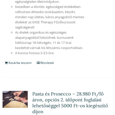
egészségtelen életmódjukon.
Kezedben a döntés: egészséged érdekében
változtass étkezési szokásaidon, készíts
minden nap ízletes, káros anyagoktól mentes
ételeket az EASE Therapy Főzőkurzusok
segítségével!
Az ételek organikus és egészséges
alapanyagokból készülnek, kurzusaink
hétköznap 18 hétvégén, 11 és 17 órai
kezdettel várnak kis létszámú csoportokban.
A kurzus hossza 3-3,5 óra.
Kosárba teszem
Részletek
Pasta és Prosecco – 28.980 Ft/fő
áron, opciós 2. időpont foglalási
lehetőséggel 5000 Ft-os kiegészítő
díjon