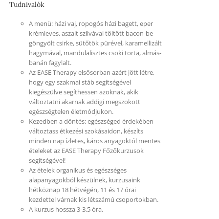
Tudnivalók
A menü: házi vaj, ropogós házi bagett, eper
krémleves, aszalt szilvával töltött bacon-be
göngyölt csirke, sütőtök pürével, karamellizált
hagymával, mandulalisztes csoki torta, almás-
banán fagylalt.
Az EASE Therapy elsősorban azért jött létre,
hogy egy szakmai stáb segítségével
kiegészülve segíthessen azoknak, akik
változtatni akarnak addigi megszokott
egészségtelen életmódjukon.
Kezedben a döntés: egészséged érdekében
változtass étkezési szokásaidon, készíts
minden nap ízletes, káros anyagoktól mentes
ételeket az EASE Therapy Főzőkurzusok
segítségével!
Az ételek organikus és egészséges
alapanyagokból készülnek, kurzusaink
hétköznap 18 hétvégén, 11 és 17 órai
kezdettel várnak kis létszámú csoportokban.
A kurzus hossza 3-3,5 óra.