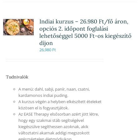
Indiai kurzus – 26.980 Ft/fő áron,
opciós 2. időpont foglalási
lehetőséggel 5000 Ft-os kiegészítő
díjon
26,980
Ft
Tudnivalók
A menü: dahl, sabji, panír, naan, csatni,
kardamonos indiai puding.
A kurzus végén a helyben elkészített ételeket
közösen el is fogyasztjátok.
Az EASE Therapy elsősorban azért jött létre,
hogy egy szakmai stáb segítségével
kiegészülve segíthessen azoknak, akik
változtatni akarnak addigi megszokott
egészségtelen életmódjukon.