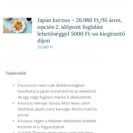
Japán kurzus – 26.980 Ft/fő áron,
opciós 2. időpont foglalási
lehetőséggel 5000 Ft-os kiegészítő
díjon
26,980
Ft
Tudnivalók
A kurzuson nem csak általánosságban
tanulhatsz a japán konyháról és az etikettről,
de egy négy fogásos menüt is elkészítetek.
A kurzus menüje: Gyoza, Miso leves udon
tésztával, Japán curry karaage, Mochi matcha
porral.
A kurzus végén a helyben elkészített ételeket
közösen el is fogyasztjátok.
Az EASE Therapy elsősorban azért jött létre,