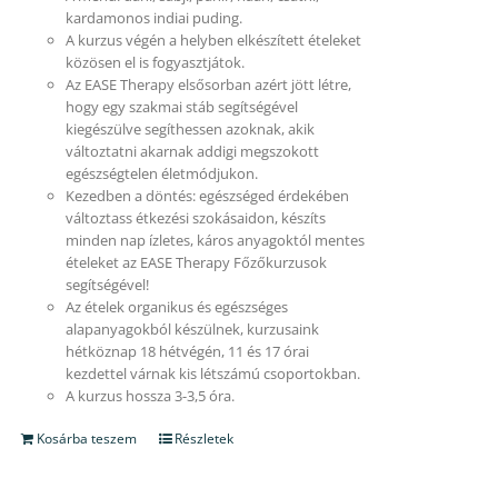
kardamonos indiai puding.
A kurzus végén a helyben elkészített ételeket
közösen el is fogyasztjátok.
Az EASE Therapy elsősorban azért jött létre,
hogy egy szakmai stáb segítségével
kiegészülve segíthessen azoknak, akik
változtatni akarnak addigi megszokott
egészségtelen életmódjukon.
Kezedben a döntés: egészséged érdekében
változtass étkezési szokásaidon, készíts
minden nap ízletes, káros anyagoktól mentes
ételeket az EASE Therapy Főzőkurzusok
segítségével!
Az ételek organikus és egészséges
alapanyagokból készülnek, kurzusaink
hétköznap 18 hétvégén, 11 és 17 órai
kezdettel várnak kis létszámú csoportokban.
A kurzus hossza 3-3,5 óra.
Kosárba teszem
Részletek