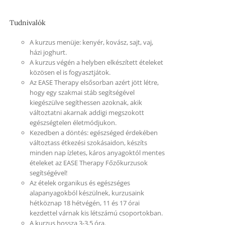
Tudnivalók
A kurzus menüje: kenyér, kovász, sajt, vaj,
házi joghurt.
A kurzus végén a helyben elkészített ételeket
közösen el is fogyasztjátok.
Az EASE Therapy elsősorban azért jött létre,
hogy egy szakmai stáb segítségével
kiegészülve segíthessen azoknak, akik
változtatni akarnak addigi megszokott
egészségtelen életmódjukon.
Kezedben a döntés: egészséged érdekében
változtass étkezési szokásaidon, készíts
minden nap ízletes, káros anyagoktól mentes
ételeket az EASE Therapy Főzőkurzusok
segítségével!
Az ételek organikus és egészséges
alapanyagokból készülnek, kurzusaink
hétköznap 18 hétvégén, 11 és 17 órai
kezdettel várnak kis létszámú csoportokban.
A kurzus hossza 3-3,5 óra.