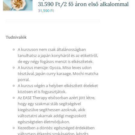
31.590 Ft/2 fő áron első alkalommal
31,590
Ft
Tudnivalók
A kurzuson nem csak általánosságban
tanulhatsz a japán konyháról és az etikettről,
de egy négy fogásos menüt is elkészítetek.
A kurzus menüje: Gyoza, Miso leves udon
tésztával, Japán curry karaage, Mochi matcha
porral.
A kurzus végén a helyben elkészített ételeket
közösen el is fogyasztjátok.
Az EASE Therapy elsősorban azért jött létre,
hogy egy szakmai stáb segítségével
kiegészülve segíthessen azoknak, akik
változtatni akarnak addigi megszokott
egészségtelen életmódjukon.
Kezedben a döntés: egészséged érdekében
változtass étkezési szokásaidon, készíts