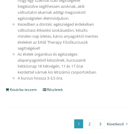
hogy egy szakmai stáb segítségével
kiegészülve segíthessen azoknak, akik
változtatni akarnak addigi megszokott
egészségtelen életmódjukon.
Kezedben a döntés: egészséged érdekében
változtass étkezési szokásaidon, készíts
minden nap ízletes, káros anyagoktól mentes
ételeket az EASE Therapy Főzőkurzusok
segítségével!
Az ételek organikus és egészséges
alapanyagokból készülnek, kurzusaink
hétköznap 18 hétvégén, 11 és 17 órai
kezdettel várnak kis létszámú csoportokban.
A kurzus hossza 3-3,5 óra.
Kosárba teszem
Részletek
1
2
3
Következő