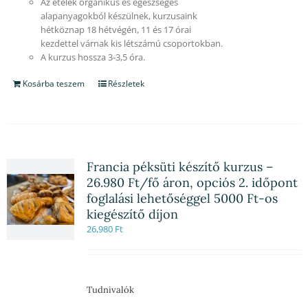
Az ételek organikus és egészséges
alapanyagokból készülnek, kurzusaink
hétköznap 18 hétvégén, 11 és 17 órai
kezdettel várnak kis létszámú csoportokban.
A kurzus hossza 3-3,5 óra.
Kosárba teszem
Részletek
Francia péksüti készítő kurzus –
26.980 Ft/fő áron, opciós 2. időpont
foglalási lehetőséggel 5000 Ft-os
kiegészítő díjon
26,980
Ft
Tudnivalók