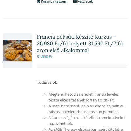
Kosárba teszem
Részletek
Francia péksüti készítő kurzus –
26.980 Ft/fő helyett 31.590 Ft/2 fő
áron első alkalommal
31,590
Ft
Tudnivalók
Megtanulhatod az eredeti francia leveles
tészta elkészítésének fortélyait, titkait.
A menü: croissant, pain au chocolat, pain au
raisins, palmier, chaussons aux pommes.
A kurzus végén az elkészített remekműveket
hazavihetitek.
Az EASE Therapy elsősorban azért jött létre,