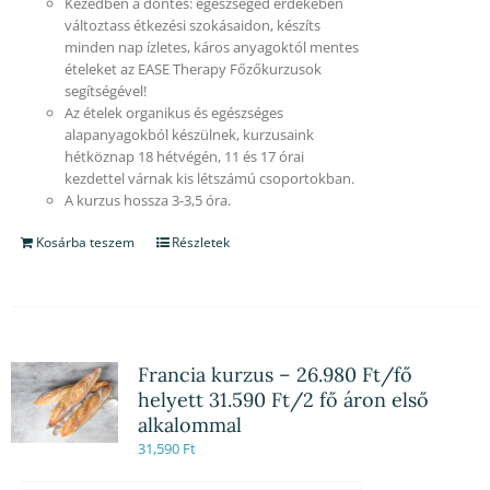
Kezedben a döntés: egészséged érdekében
változtass étkezési szokásaidon, készíts
minden nap ízletes, káros anyagoktól mentes
ételeket az EASE Therapy Főzőkurzusok
segítségével!
Az ételek organikus és egészséges
alapanyagokból készülnek, kurzusaink
hétköznap 18 hétvégén, 11 és 17 órai
kezdettel várnak kis létszámú csoportokban.
A kurzus hossza 3-3,5 óra.
Kosárba teszem
Részletek
Francia kurzus – 26.980 Ft/fő
helyett 31.590 Ft/2 fő áron első
alkalommal
31,590
Ft