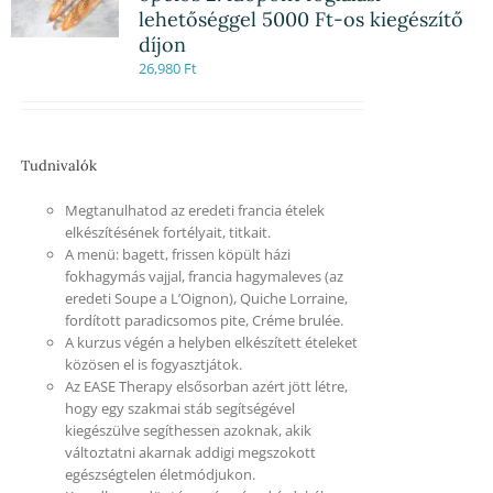
lehetőséggel 5000 Ft-os kiegészítő
díjon
26,980
Ft
Tudnivalók
Megtanulhatod az eredeti francia ételek
elkészítésének fortélyait, titkait.
A menü: bagett, frissen köpült házi
fokhagymás vajjal, francia hagymaleves (az
eredeti Soupe a L’Oignon), Quiche Lorraine,
fordított paradicsomos pite, Créme brulée.
A kurzus végén a helyben elkészített ételeket
közösen el is fogyasztjátok.
Az EASE Therapy elsősorban azért jött létre,
hogy egy szakmai stáb segítségével
kiegészülve segíthessen azoknak, akik
változtatni akarnak addigi megszokott
egészségtelen életmódjukon.