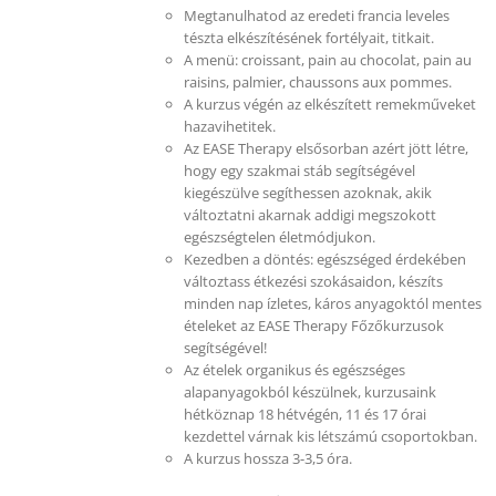
Megtanulhatod az eredeti francia leveles
tészta elkészítésének fortélyait, titkait.
A menü: croissant, pain au chocolat, pain au
raisins, palmier, chaussons aux pommes.
A kurzus végén az elkészített remekműveket
hazavihetitek.
Az EASE Therapy elsősorban azért jött létre,
hogy egy szakmai stáb segítségével
kiegészülve segíthessen azoknak, akik
változtatni akarnak addigi megszokott
egészségtelen életmódjukon.
Kezedben a döntés: egészséged érdekében
változtass étkezési szokásaidon, készíts
minden nap ízletes, káros anyagoktól mentes
ételeket az EASE Therapy Főzőkurzusok
segítségével!
Az ételek organikus és egészséges
alapanyagokból készülnek, kurzusaink
hétköznap 18 hétvégén, 11 és 17 órai
kezdettel várnak kis létszámú csoportokban.
A kurzus hossza 3-3,5 óra.