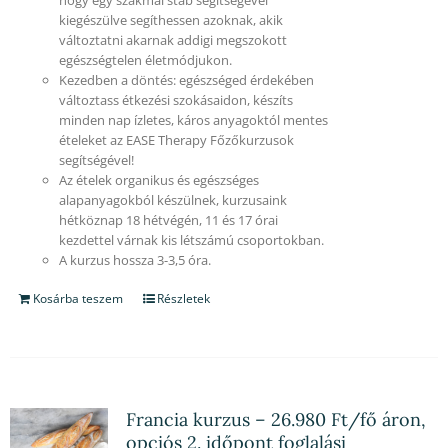
kiegészülve segíthessen azoknak, akik
változtatni akarnak addigi megszokott
egészségtelen életmódjukon.
Kezedben a döntés: egészséged érdekében
változtass étkezési szokásaidon, készíts
minden nap ízletes, káros anyagoktól mentes
ételeket az EASE Therapy Főzőkurzusok
segítségével!
Az ételek organikus és egészséges
alapanyagokból készülnek, kurzusaink
hétköznap 18 hétvégén, 11 és 17 órai
kezdettel várnak kis létszámú csoportokban.
A kurzus hossza 3-3,5 óra.
Kosárba teszem
Részletek
Francia kurzus – 26.980 Ft/fő áron,
opciós 2. időpont foglalási