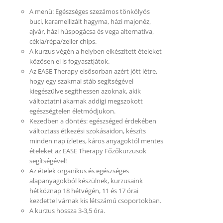
A menü: Egészséges szezámos tönkölyös
buci, karamellizált hagyma, házi majonéz,
ajvár, házi húspogácsa és vega alternatíva,
cékla/répa/zeller chips.
A kurzus végén a helyben elkészített ételeket
közösen el is fogyasztjátok.
Az EASE Therapy elsősorban azért jött létre,
hogy egy szakmai stáb segítségével
kiegészülve segíthessen azoknak, akik
változtatni akarnak addigi megszokott
egészségtelen életmódjukon.
Kezedben a döntés: egészséged érdekében
változtass étkezési szokásaidon, készíts
minden nap ízletes, káros anyagoktól mentes
ételeket az EASE Therapy Főzőkurzusok
segítségével!
Az ételek organikus és egészséges
alapanyagokból készülnek, kurzusaink
hétköznap 18 hétvégén, 11 és 17 órai
kezdettel várnak kis létszámú csoportokban.
A kurzus hossza 3-3,5 óra.