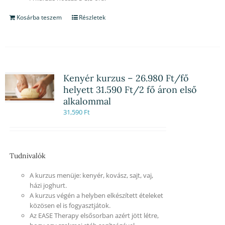
Kosárba teszem
Részletek
Kenyér kurzus – 26.980 Ft/fő
helyett 31.590 Ft/2 fő áron első
alkalommal
31,590
Ft
Tudnivalók
A kurzus menüje: kenyér, kovász, sajt, vaj,
házi joghurt.
A kurzus végén a helyben elkészített ételeket
közösen el is fogyasztjátok.
Az EASE Therapy elsősorban azért jött létre,