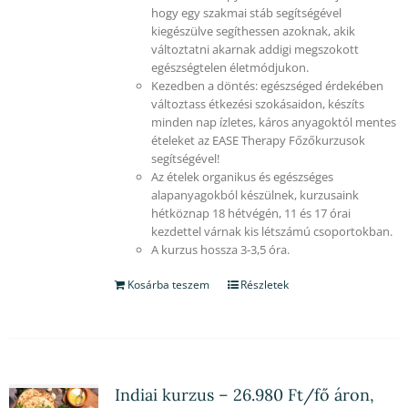
hogy egy szakmai stáb segítségével
kiegészülve segíthessen azoknak, akik
változtatni akarnak addigi megszokott
egészségtelen életmódjukon.
Kezedben a döntés: egészséged érdekében
változtass étkezési szokásaidon, készíts
minden nap ízletes, káros anyagoktól mentes
ételeket az EASE Therapy Főzőkurzusok
segítségével!
Az ételek organikus és egészséges
alapanyagokból készülnek, kurzusaink
hétköznap 18 hétvégén, 11 és 17 órai
kezdettel várnak kis létszámú csoportokban.
A kurzus hossza 3-3,5 óra.
Kosárba teszem
Részletek
Indiai kurzus – 26.980 Ft/fő áron,