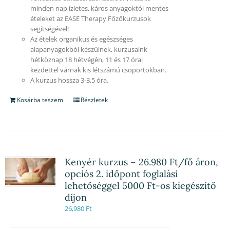
minden nap ízletes, káros anyagoktól mentes
ételeket az EASE Therapy Főzőkurzusok
segítségével!
Az ételek organikus és egészséges
alapanyagokból készülnek, kurzusaink
hétköznap 18 hétvégén, 11 és 17 órai
kezdettel várnak kis létszámú csoportokban.
A kurzus hossza 3-3,5 óra.
Kosárba teszem
Részletek
Kenyér kurzus – 26.980 Ft/fő áron,
opciós 2. időpont foglalási
lehetőséggel 5000 Ft-os kiegészítő
díjon
26,980
Ft