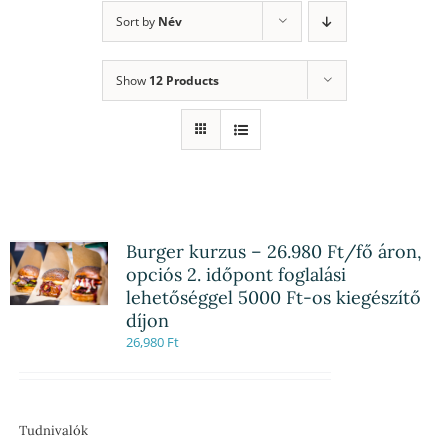
Sort by
Név
Show
12 Products
Burger kurzus – 26.980 Ft/fő áron,
opciós 2. időpont foglalási
lehetőséggel 5000 Ft-os kiegészítő
díjon
26,980
Ft
Tudnivalók