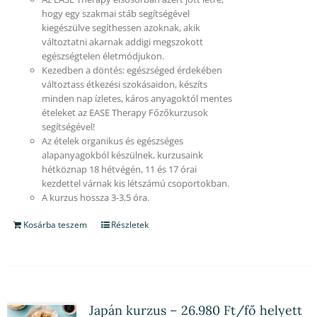
hogy egy szakmai stáb segítségével
kiegészülve segíthessen azoknak, akik
változtatni akarnak addigi megszokott
egészségtelen életmódjukon.
Kezedben a döntés: egészséged érdekében
változtass étkezési szokásaidon, készíts
minden nap ízletes, káros anyagoktól mentes
ételeket az EASE Therapy Főzőkurzusok
segítségével!
Az ételek organikus és egészséges
alapanyagokból készülnek, kurzusaink
hétköznap 18 hétvégén, 11 és 17 órai
kezdettel várnak kis létszámú csoportokban.
A kurzus hossza 3-3,5 óra.
Kosárba teszem
Részletek
Japán kurzus – 26.980 Ft/fő helyett