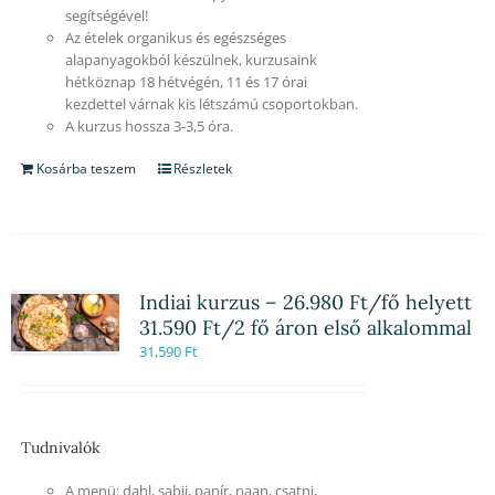
segítségével!
Az ételek organikus és egészséges
alapanyagokból készülnek, kurzusaink
hétköznap 18 hétvégén, 11 és 17 órai
kezdettel várnak kis létszámú csoportokban.
A kurzus hossza 3-3,5 óra.
Kosárba teszem
Részletek
Indiai kurzus – 26.980 Ft/fő helyett
31.590 Ft/2 fő áron első alkalommal
31,590
Ft
Tudnivalók
A menü: dahl, sabji, panír, naan, csatni,