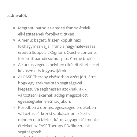
Tudnivalók
Megtanulhatod az eredeti francia ételek
elkészítésének fortélyait, titkait.
A menü: bagett, frissen köpült házi
fokhagymás vajjal, francia hagymaleves (az
eredeti Soupe a L’Oignon), Quiche Lorraine,
fordított paradicsomos pite, Créme brulée.
A kurzus végén a helyben elkészített ételeket
közösen el is fogyasztjátok.
Az EASE Therapy elsősorban azért jött létre,
hogy egy szakmai stáb segítségével
kiegészülve segíthessen azoknak, akik
változtatni akarnak addigi megszokott
egészségtelen életmódjukon.
Kezedben a döntés: egészséged érdekében
változtass étkezési szokásaidon, készíts
minden nap ízletes, káros anyagoktól mentes
ételeket az EASE Therapy Főzőkurzusok
segítségével!