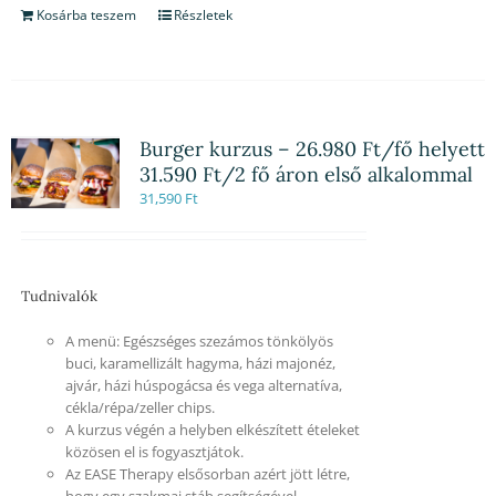
Kosárba teszem
Részletek
Burger kurzus – 26.980 Ft/fő helyett
31.590 Ft/2 fő áron első alkalommal
31,590
Ft
Tudnivalók
A menü: Egészséges szezámos tönkölyös
buci, karamellizált hagyma, házi majonéz,
ajvár, házi húspogácsa és vega alternatíva,
cékla/répa/zeller chips.
A kurzus végén a helyben elkészített ételeket
közösen el is fogyasztjátok.
Az EASE Therapy elsősorban azért jött létre,
hogy egy szakmai stáb segítségével