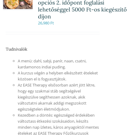
opciós 2. időpont foglalási
lehetőséggel 5000 Ft-os kiegészítő
díjon
26,980
Ft
Tudnivalók
A menü: dahl, sabji, panír, naan, csatni,
kardamonos indiai puding.
A kurzus végén a helyben elkészített ételeket
közösen el is fogyasztjátok.
Az EASE Therapy elsősorban azért jött létre,
hogy egy szakmai stáb segítségével
kiegészülve segíthessen azoknak, akik
változtatni akarnak addigi megszokott
egészségtelen életmódjukon.
Kezedben a döntés: egészséged érdekében
változtass étkezési szokásaidon, készíts
minden nap ízletes, káros anyagoktól mentes
ételeket az EASE Therapy Főzőkurzusok