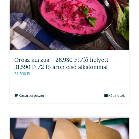
Orosz kurzus – 26.980 Ft/fő helyett
31.590 Ft/2 fő áron első alkalommal
31,590
Ft
Kosárba teszem
Részletek