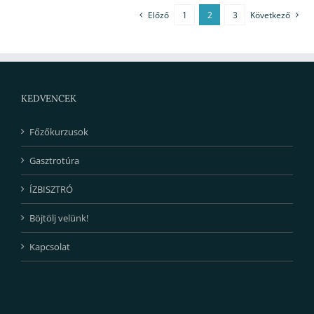
Előző
1
2
3
Következő
KEDVENCEK
Főzőkurzusok
Gasztrotúra
ÍZBISZTRÓ
Böjtölj velünk!
Kapcsolat