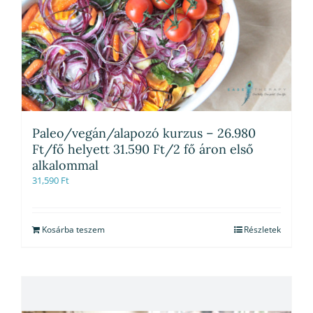
Paleo/vegán/alapozó kurzus – 26.980
Ft/fő helyett 31.590 Ft/2 fő áron első
alkalommal
31,590
Ft
Kosárba teszem
Részletek