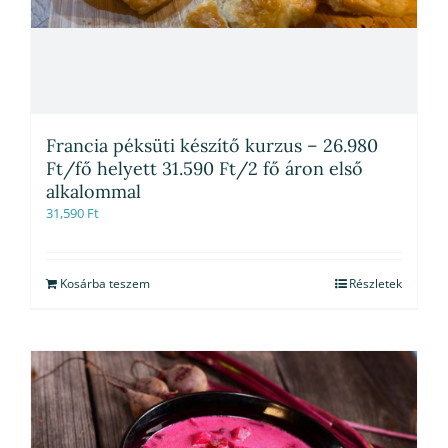
Francia péksüti készítő kurzus – 26.980
Ft/fő helyett 31.590 Ft/2 fő áron első
alkalommal
31,590
Ft
Kosárba teszem
Részletek