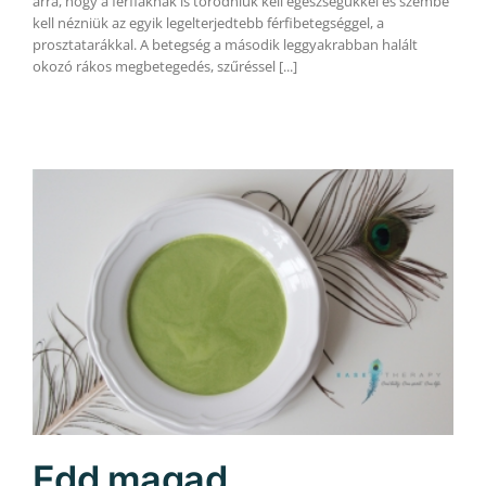
arra, hogy a férfiaknak is törődniük kell egészségükkel és szembe
kell nézniük az egyik legelterjedtebb férfibetegséggel, a
prosztatarákkal. A betegség a második leggyakrabban halált
okozó rákos megbetegedés, szűréssel [...]
Edd magad