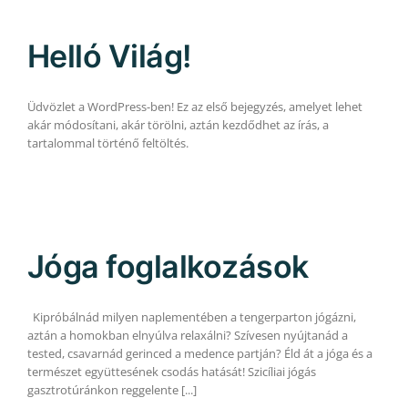
Helló Világ!
Üdvözlet a WordPress-ben! Ez az első bejegyzés, amelyet lehet
akár módosítani, akár törölni, aztán kezdődhet az írás, a
tartalommal történő feltöltés.
Jóga foglalkozások
Kipróbálnád milyen naplementében a tengerparton jógázni,
aztán a homokban elnyúlva relaxálni? Szívesen nyújtanád a
tested, csavarnád gerinced a medence partján? Éld át a jóga és a
természet együttesének csodás hatását! Szicíliai jógás
gasztrotúránkon reggelente [...]