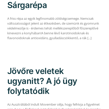
Sárgarépa
A friss répa az egyik legfinomabb zöldségcsemege. Nemcsak
változatosságot jelent az étkezésben, de szemünk és gyomrunk
védelmezője is - érdemes tehát mellékszereplőből főszereplővé
kinevezni a konyhában!A benne lévő karotinoidoknak és
flavonoidoknak antioxidáns, gyulladáscsökkentő, a rák [...]
Jövőre veletek
ugyanitt? A jó ügy
folytatódik
Az Ausztráliából indult Movember célja, hogy felhívja a figyelmet