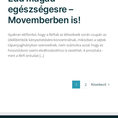
egészségesre –
Movemberben is!
Gyakran előfordul, hogy a férfiak az étkezéseik során csupán az
ízlelőbimbók kényeztetésére koncentrálnak, miközben a sejtek
tápanyaghiányban szenvednek, nem számolva azzal, hogy ez
hosszútávon szervi elváltozásokhoz is vezethet. A prosztata -
mint a férfi öntudat [...]
Következő
1
2