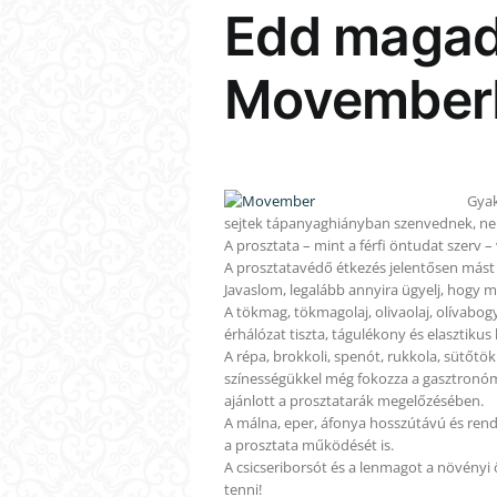
Edd magad
Movemberb
Gyak
sejtek tápanyaghiányban szenvednek, nem
A prosztata – mint a férfi öntudat szerv
A prosztatavédő étkezés jelentősen mást
Javaslom, legalább annyira ügyelj, hogy m
A tökmag, tökmagolaj, olivaolaj, olívabogy
érhálózat tiszta, tágulékony és elasztikus 
A répa, brokkoli, spenót, rukkola, sütőt
színességükkel még fokozza a gasztronómia
ajánlott a prosztatarák megelőzésében.
A málna, eper, áfonya hosszútávú és rendsz
a prosztata működését is.
A csicseriborsót és a lenmagot a növényi
tenni!