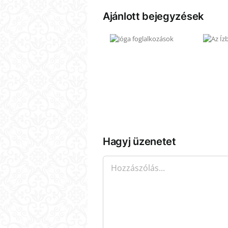
Ajánlott bejegyzések
Jóga
Az Ízbisztró
foglalkozások
bemutatja: Zeller
Hagyj üzenetet
Hozzászólás