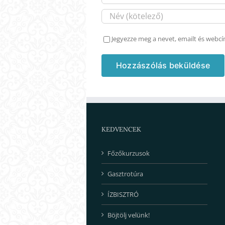
Jegyezze meg a nevet, emailt és webc
KEDVENCEK
Főzőkurzusok
Gasztrotúra
ÍZBISZTRÓ
Böjtölj velünk!