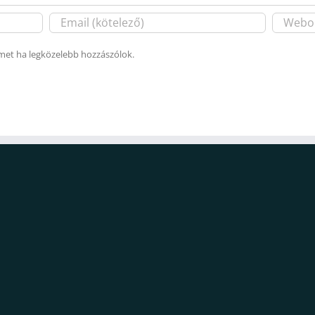
ímet ha legközelebb hozzászólok.