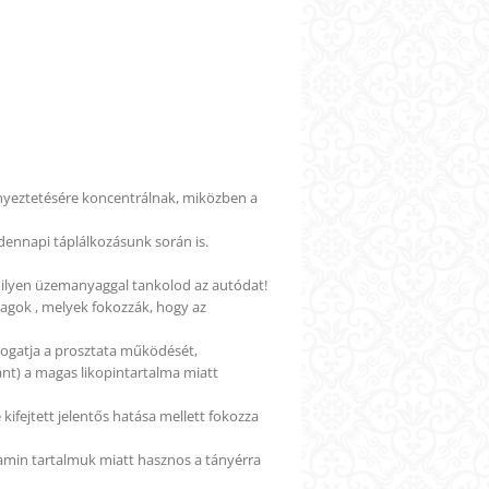
ényeztetésére koncentrálnak, miközben a
dennapi táplálkozásunk során is.
 milyen üzemanyaggal tankolod az autódat!
nyagok , melyek fokozzák, hogy az
mogatja a prosztata működését,
ánt) a magas likopintartalma miatt
kifejtett jelentős hatása mellett fokozza
tamin tartalmuk miatt hasznos a tányérra