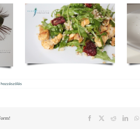
 hozzászólás
Facebook
X
Reddit
Link
form!