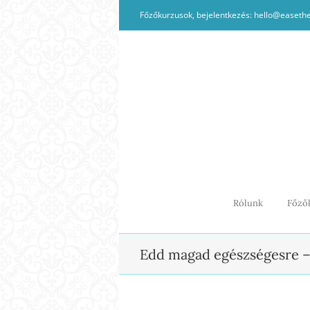
Kihagyás
Főzőkurzusok, bejelentkezés: hello@easeth
Rólunk
Főző
Edd magad egészségesre 