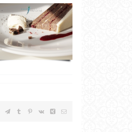
edIn
WhatsApp
Telegram
Tumblr
Pinterest
Vk
Xing
Email: