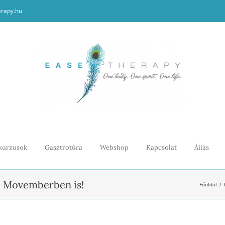
erapy.hu
kurzusok
Gasztrotúra
Webshop
Kapcsolat
Állás
– Movemberben is!
Főoldal