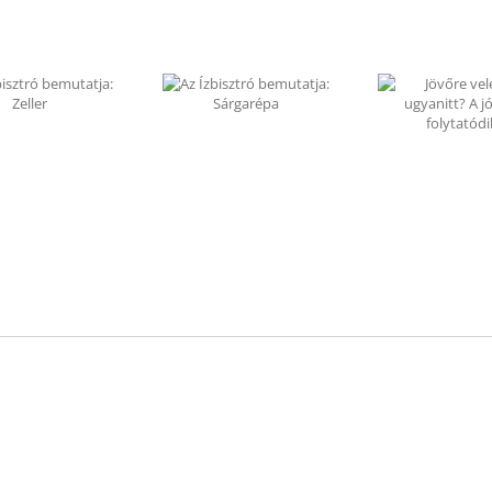
Az Ízbisztró
Jövőre veletek
bemutatja:
ugyanitt? A jó ügy
Sárgarépa
folytatódik