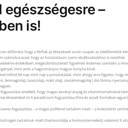
 egészségesre –
en is!
ran előfordul, hogy a férfiak az étkezéseik során csupán az ízlelőbimbók k
 számolva azzal, hogy ez hosszútávon szervi elváltozásokhoz is vezethet.
 – védelme érdekében, megkülönböztetett figyelmet érdemes szentelni a min
 igényel, mint amit a hagyományos magyar konyha kínál.
ivel töltöd fel nap mint nap a prosztatádat, mint ahogy arra figyelsz, hogy
ó, lenmag(olaj), lazac(olaj), mák( olaj), szezámmag(olaj ) dió fontos nyersa
legyen.
ök fogyasztása amellett, hogy magas ásványi anyag és vitamintartalmával tá
i élvezeteket is! A paradicsom fogyasztása (friss és aszalt formában egyar
eres fogyasztása – a magas polifenol tartalom miatt – a koleszterin szintre 
 ösztrogén tartalmuk miatt (harmonizálja a hormontermelést) valamint E vi