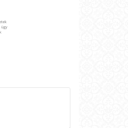
Minden,
amit
narancsbőr
ellen
tudni
kell