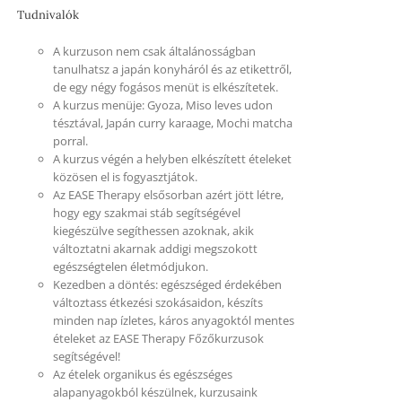
Tudnivalók
A kurzuson nem csak általánosságban
tanulhatsz a japán konyháról és az etikettről,
de egy négy fogásos menüt is elkészítetek.
A kurzus menüje: Gyoza, Miso leves udon
tésztával, Japán curry karaage, Mochi matcha
porral.
A kurzus végén a helyben elkészített ételeket
közösen el is fogyasztjátok.
Az EASE Therapy elsősorban azért jött létre,
hogy egy szakmai stáb segítségével
kiegészülve segíthessen azoknak, akik
változtatni akarnak addigi megszokott
egészségtelen életmódjukon.
Kezedben a döntés: egészséged érdekében
változtass étkezési szokásaidon, készíts
minden nap ízletes, káros anyagoktól mentes
ételeket az EASE Therapy Főzőkurzusok
segítségével!
Az ételek organikus és egészséges
alapanyagokból készülnek, kurzusaink