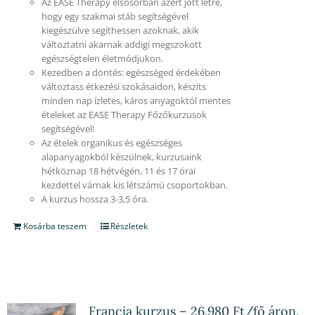
Az EASE Therapy elsősorban azért jött létre,
hogy egy szakmai stáb segítségével
kiegészülve segíthessen azoknak, akik
változtatni akarnak addigi megszokott
egészségtelen életmódjukon.
Kezedben a döntés: egészséged érdekében
változtass étkezési szokásaidon, készíts
minden nap ízletes, káros anyagoktól mentes
ételeket az EASE Therapy Főzőkurzusok
segítségével!
Az ételek organikus és egészséges
alapanyagokból készülnek, kurzusaink
hétköznap 18 hétvégén, 11 és 17 órai
kezdettel várnak kis létszámú csoportokban.
A kurzus hossza 3-3,5 óra.
Kosárba teszem
Részletek
Francia kurzus – 26.980 Ft/fő áron,