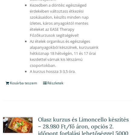
Kezedben a döntés: egészséged
érdekében változtass étkezési
szokásaidon, készíts minden nap
ízletes, káros anyagoktól mentes
ételeket az EASE Therapy
Főzőkurzusok segítségével!
Az ételek organikus és egészséges
alapanyagokból készülnek, kurzusaink
hétköznap 18 hétvégén, 11 és 17 órai
kezdettel várnak kis létszámú
csoportokban.
A kurzus hossza 3-3,5 óra.
Kosárba teszem
Részletek
Olasz kurzus és Limoncello készítés
– 28.980 Ft/fő áron, opciós 2.
időpont foglalási lehetőséggel 5000