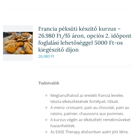
Francia péksüti készítő kurzus –
26.980 Ft/fő áron, opciós 2. időpont
foglalási lehetőséggel 5000 Ft-os
kiegészítő díjon
26,980
Ft
Tudnivalók
Megtanulhatod az eredeti francia leveles
tészta elkészítésének fortélyait, titkait.
A menü: croissant, pain au chocolat, pain au
raisins, palmier, chaussons aux pommes.
A kurzus végén az elkészített remekműveket
hazavihetitek.
Az EASE Therapy elsősorban azért jött létre,