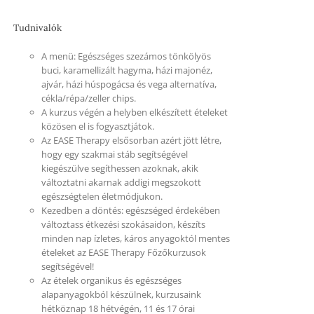
Tudnivalók
A menü: Egészséges szezámos tönkölyös
buci, karamellizált hagyma, házi majonéz,
ajvár, házi húspogácsa és vega alternatíva,
cékla/répa/zeller chips.
A kurzus végén a helyben elkészített ételeket
közösen el is fogyasztjátok.
Az EASE Therapy elsősorban azért jött létre,
hogy egy szakmai stáb segítségével
kiegészülve segíthessen azoknak, akik
változtatni akarnak addigi megszokott
egészségtelen életmódjukon.
Kezedben a döntés: egészséged érdekében
változtass étkezési szokásaidon, készíts
minden nap ízletes, káros anyagoktól mentes
ételeket az EASE Therapy Főzőkurzusok
segítségével!
Az ételek organikus és egészséges
alapanyagokból készülnek, kurzusaink
hétköznap 18 hétvégén, 11 és 17 órai