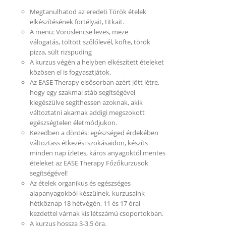
Megtanulhatod az eredeti Török ételek
elkészítésének fortélyait, titkait.
A menü: Vöröslencse leves, meze
válogatás, töltött szőlőlevél, köfte, török
pizza, sült rizspuding
A kurzus végén a helyben elkészített ételeket
közösen el is fogyasztjátok.
Az EASE Therapy elsősorban azért jött létre,
hogy egy szakmai stáb segítségével
kiegészülve segíthessen azoknak, akik
változtatni akarnak addigi megszokott
egészségtelen életmódjukon.
Kezedben a döntés: egészséged érdekében
változtass étkezési szokásaidon, készíts
minden nap ízletes, káros anyagoktól mentes
ételeket az EASE Therapy Főzőkurzusok
segítségével!
Az ételek organikus és egészséges
alapanyagokból készülnek, kurzusaink
hétköznap 18 hétvégén, 11 és 17 órai
kezdettel várnak kis létszámú csoportokban.
A kurzus hossza 3-3,5 óra.