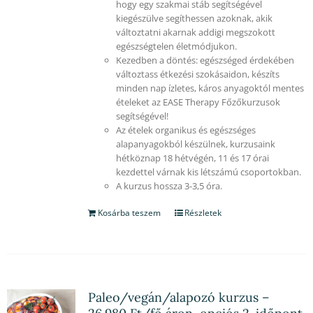
hogy egy szakmai stáb segítségével
kiegészülve segíthessen azoknak, akik
változtatni akarnak addigi megszokott
egészségtelen életmódjukon.
Kezedben a döntés: egészséged érdekében
változtass étkezési szokásaidon, készíts
minden nap ízletes, káros anyagoktól mentes
ételeket az EASE Therapy Főzőkurzusok
segítségével!
Az ételek organikus és egészséges
alapanyagokból készülnek, kurzusaink
hétköznap 18 hétvégén, 11 és 17 órai
kezdettel várnak kis létszámú csoportokban.
A kurzus hossza 3-3,5 óra.
Kosárba teszem
Részletek
Paleo/vegán/alapozó kurzus –