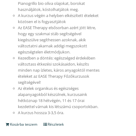
Pianogrillo bio olíva olajokat, borokat
használjátok, kóstolhatjátok meg.
A kurzus végén a helyben elkészített ételeket
közösen el is fogyasztjátok
Az EASE Therapy elsősorban azért jött létre,
hogy egy szakmai stáb segítségével
kiegészülve segíthessen azoknak, akik
változtatni akarnak addigi megszokott
egészségtelen életmódjukon.
Kezedben a döntés: egészséged érdekében
változtass étkezési szokásaidon, készíts
minden nap ízletes, káros anyagoktól mentes
ételeket az EASE Therapy Főzőkurzusok
segítségével!
Az ételek organikus és egészséges
alapanyagokból készülnek, kurzusaink
hétköznap 18 hétvégén, 11 és 17 órai
kezdettel várnak kis létszámú csoportokban.
A kurzus hossza 3-3,5 óra.
Kosárba teszem
Részletek