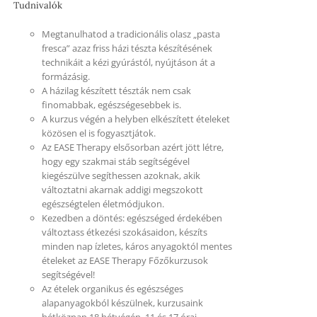
Tudnivalók
Megtanulhatod a tradicionális olasz „pasta
fresca” azaz friss házi tészta készítésének
technikáit a kézi gyúrástól, nyújtáson át a
formázásig.
A házilag készített tészták nem csak
finomabbak, egészségesebbek is.
A kurzus végén a helyben elkészített ételeket
közösen el is fogyasztjátok.
Az EASE Therapy elsősorban azért jött létre,
hogy egy szakmai stáb segítségével
kiegészülve segíthessen azoknak, akik
változtatni akarnak addigi megszokott
egészségtelen életmódjukon.
Kezedben a döntés: egészséged érdekében
változtass étkezési szokásaidon, készíts
minden nap ízletes, káros anyagoktól mentes
ételeket az EASE Therapy Főzőkurzusok
segítségével!
Az ételek organikus és egészséges
alapanyagokból készülnek, kurzusaink
hétköznap 18 hétvégén, 11 és 17 órai