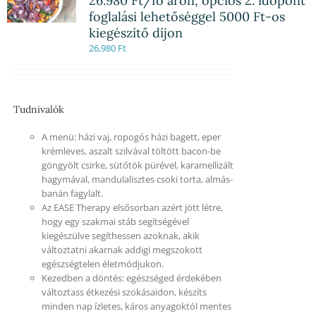
26.980 Ft/fő áron, opciós 2. időpont
foglalási lehetőséggel 5000 Ft-os
kiegészítő díjon
26,980
Ft
Tudnivalók
A menü: házi vaj, ropogós házi bagett, eper
krémleves, aszalt szilvával töltött bacon-be
göngyölt csirke, sütőtök pürével, karamellizált
hagymával, mandulalisztes csoki torta, almás-
banán fagylalt.
Az EASE Therapy elsősorban azért jött létre,
hogy egy szakmai stáb segítségével
kiegészülve segíthessen azoknak, akik
változtatni akarnak addigi megszokott
egészségtelen életmódjukon.
Kezedben a döntés: egészséged érdekében
változtass étkezési szokásaidon, készíts
minden nap ízletes, káros anyagoktól mentes