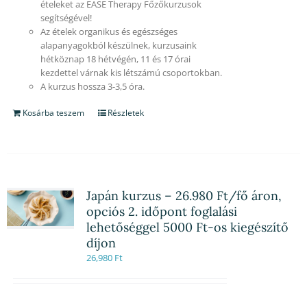
ételeket az EASE Therapy Főzőkurzusok
segítségével!
Az ételek organikus és egészséges
alapanyagokból készülnek, kurzusaink
hétköznap 18 hétvégén, 11 és 17 órai
kezdettel várnak kis létszámú csoportokban.
A kurzus hossza 3-3,5 óra.
Kosárba teszem
Részletek
Japán kurzus – 26.980 Ft/fő áron,
opciós 2. időpont foglalási
lehetőséggel 5000 Ft-os kiegészítő
díjon
26,980
Ft