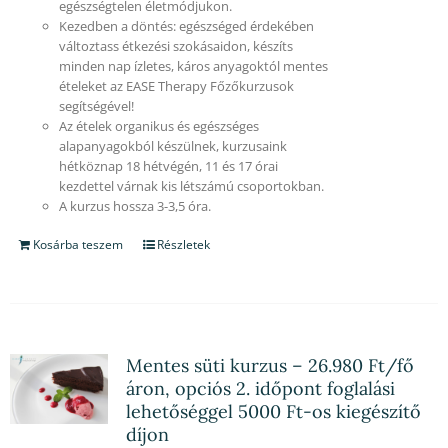
egészségtelen életmódjukon.
Kezedben a döntés: egészséged érdekében
változtass étkezési szokásaidon, készíts
minden nap ízletes, káros anyagoktól mentes
ételeket az EASE Therapy Főzőkurzusok
segítségével!
Az ételek organikus és egészséges
alapanyagokból készülnek, kurzusaink
hétköznap 18 hétvégén, 11 és 17 órai
kezdettel várnak kis létszámú csoportokban.
A kurzus hossza 3-3,5 óra.
Kosárba teszem
Részletek
Mentes süti kurzus – 26.980 Ft/fő
áron, opciós 2. időpont foglalási
lehetőséggel 5000 Ft-os kiegészítő
díjon