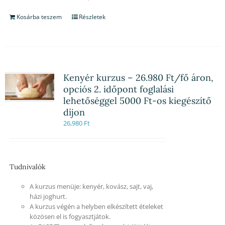
Kosárba teszem
Részletek
Kenyér kurzus – 26.980 Ft/fő áron,
opciós 2. időpont foglalási
lehetőséggel 5000 Ft-os kiegészítő
díjon
26,980
Ft
Tudnivalók
A kurzus menüje: kenyér, kovász, sajt, vaj,
házi joghurt.
A kurzus végén a helyben elkészített ételeket
közösen el is fogyasztjátok.