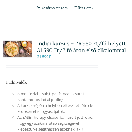
Kosárba teszem
Részletek
Indiai kurzus – 26.980 Ft/fő helyett
31.590 Ft/2 fő áron első alkalommal
31,590
Ft
Tudnivalók
A menü: dahl, sabji, panír, naan, csatni,
kardamonos indiai puding.
A kurzus végén a helyben elkészített ételeket
közösen el is fogyasztjátok.
Az EASE Therapy elsősorban azért jött létre,
hogy egy szakmai stáb segítségével
kiegészülve segíthessen azoknak, akik