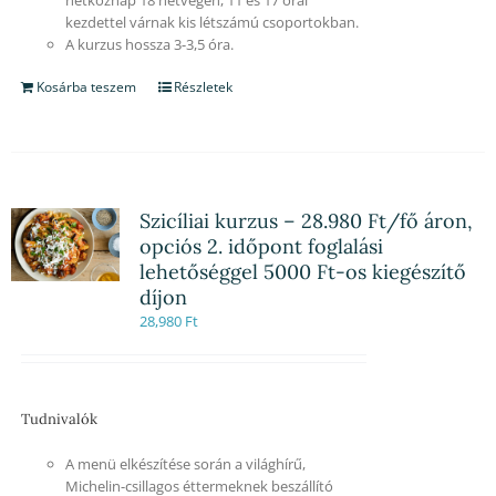
kezdettel várnak kis létszámú csoportokban.
A kurzus hossza 3-3,5 óra.
Kosárba teszem
Részletek
Szicíliai kurzus – 28.980 Ft/fő áron,
opciós 2. időpont foglalási
lehetőséggel 5000 Ft-os kiegészítő
díjon
28,980
Ft
Tudnivalók
A menü elkészítése során a világhírű,
Michelin-csillagos éttermeknek beszállító