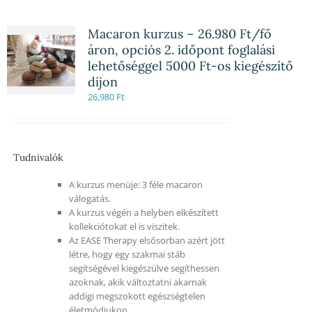
Macaron kurzus – 26.980 Ft/fő
áron, opciós 2. időpont foglalási
lehetőséggel 5000 Ft-os kiegészítő
díjon
26,980
Ft
Tudnivalók
A kurzus menüje: 3 féle macaron
válogatás.
A kurzus végén a helyben elkészített
kollekciótokat el is viszitek.
Az EASE Therapy elsősorban azért jött
létre, hogy egy szakmai stáb
segítségével kiegészülve segíthessen
azoknak, akik változtatni akarnak
addigi megszokott egészségtelen
életmódjukon.