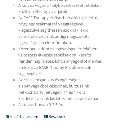
A kurzus végén a helyben elkészített ételeket
közösen el is fogyasztjátok.
Az EASE Therapy elsősorban azért jött létre,
hogy egy szakmai stáb segítségével
kiegészülve segíthessen azoknak, akik
változtatni akarnak addigi megszokott
egészségtelen életmódjukon.
Kezedben a döntés: egészséged érdekében
változtass étkezési szokásaidon, készíts
minden nap ízletes, káros anyagoktól mentes
ételeket az EASE Therapy Főzőkurzusok
segítségével!
Az ételek organikus és egészséges
alapanyagokból készülnek, kurzusaink
hétköznap 18 hétvégén, 11 és 17 órai
kezdettel várnak kis létszámú csoportokban.
A kurzus hossza 3-3,5 óra.
Kosárba teszem
Részletek