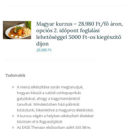
Magyar kurzus – 28.980 Ft/fő áron,
opciós 2. időpont foglalási
lehetőséggel 5000 Ft-os kiegészítő
díjon
28,980
Ft
Tudnivalók
A menü elkészítése során megtanuljuk,
hogyan készül a valódi csirkepaprikás
galuskával, ahogy a nagymamáinktól
tanultuk. Mindeközben házi pálinkát
kóstolunk, kikerekítve a magyaros életérzést.
A kurzus végén a helyben elkészített ételeket
közösen el is fogyasztjátok
Az EASE Therapy elsősorban azért jött létre,