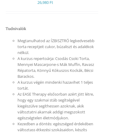
26,980
Ft
Tudnivalók
Megtanulhatod az ÍZBISZTRÓ legkedvesebb
torta receptjeit cukor, búzaliszt és adalékok
nélkül.
A kurzus repertoárja: Csodás Csoki Torta,
Mennyei Mascarpone-s Mák Muffin, Ravasz
Répatorta, Könnyű Kókuszos Kockák, Bécsi
Barackos.
A kurzus végén mindenki hazavihet 1 teljes
tortát.
Az EASE Therapy elsősorban azért jött létre,
hogy egy szakmai stáb segítségével
kiegészülve segíthessen azoknak, akik
változtatni akarnak addigi megszokott
egészségtelen életmódjukon.
Kezedben a döntés: egészséged érdekében
változtass étkezési szokásaidon, készíts