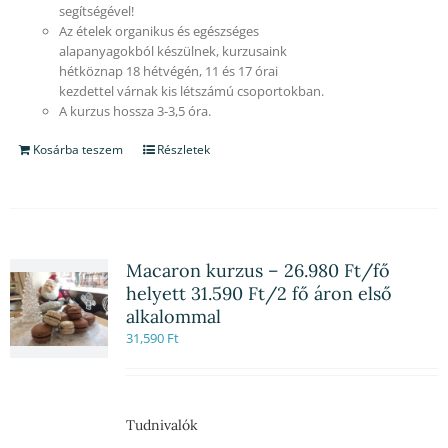
segítségével!
Az ételek organikus és egészséges
alapanyagokból készülnek, kurzusaink
hétköznap 18 hétvégén, 11 és 17 órai
kezdettel várnak kis létszámú csoportokban.
A kurzus hossza 3-3,5 óra.
Kosárba teszem
Részletek
Macaron kurzus – 26.980 Ft/fő
helyett 31.590 Ft/2 fő áron első
alkalommal
31,590
Ft
Tudnivalók