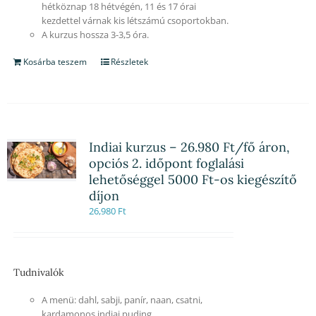
hétköznap 18 hétvégén, 11 és 17 órai
kezdettel várnak kis létszámú csoportokban.
A kurzus hossza 3-3,5 óra.
Kosárba teszem
Részletek
Indiai kurzus – 26.980 Ft/fő áron,
opciós 2. időpont foglalási
lehetőséggel 5000 Ft-os kiegészítő
díjon
26,980
Ft
Tudnivalók
A menü: dahl, sabji, panír, naan, csatni,
kardamonos indiai puding.