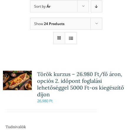
Sort by
Ár
Show
24 Products
Török kurzus – 26.980 Ft/fő áron,
opciós 2. időpont foglalási
lehetőséggel 5000 Ft-os kiegészítő
díjon
26,980
Ft
Tudnivalók