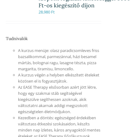
Ft-os kiegészítő díjon
28,980
Ft
Tudnivalók
A kurzus menüje: olasz paradicsomleves friss
bazsalikommal, parmezánnal, házi besamel
mártás, bolognai ragu, lasagne tészta, pizza
margarita, tiramisu, limoncello.
A kurzus végén a helyben elkészített ételeket
közösen el is fogyasztjátok.
Az EASE Therapy elsősorban azért jött létre,
hogy egy szakmai stáb segítségével
kiegészülve segíthessen azoknak, akik
változtatni akarnak addigi megszokott
egészségtelen életmódjukon.
Kezedben a döntés: egészséged érdekében
változtass étkezési szokásaidon, készíts
minden nap ízletes, káros anyagoktól mentes
ételeket az EASE Therapy Főzőkurzusok