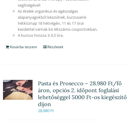
segítségével!
Az ételek organikus és egészséges
alapanyagokból készülnek, kurzusaink
hétköznap 18 hétvégén, 11 és 17 órai
kezdettel várnak kis létszámú csoportokban.
A kurzus hossza 3-3,5 óra.
Kosárba teszem
Részletek
Pasta és Prosecco – 28.980 Ft/fő
áron, opciós 2. időpont foglalási
lehetőséggel 5000 Ft-os kiegészítő
díjon
28,980
Ft