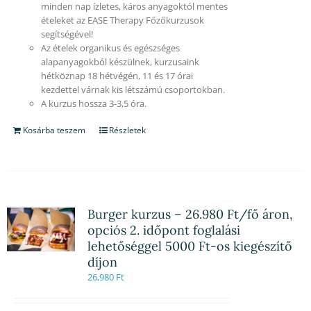
minden nap ízletes, káros anyagoktól mentes
ételeket az EASE Therapy Főzőkurzusok
segítségével!
Az ételek organikus és egészséges
alapanyagokból készülnek, kurzusaink
hétköznap 18 hétvégén, 11 és 17 órai
kezdettel várnak kis létszámú csoportokban.
A kurzus hossza 3-3,5 óra.
Kosárba teszem
Részletek
Burger kurzus – 26.980 Ft/fő áron,
opciós 2. időpont foglalási
lehetőséggel 5000 Ft-os kiegészítő
díjon
26,980
Ft