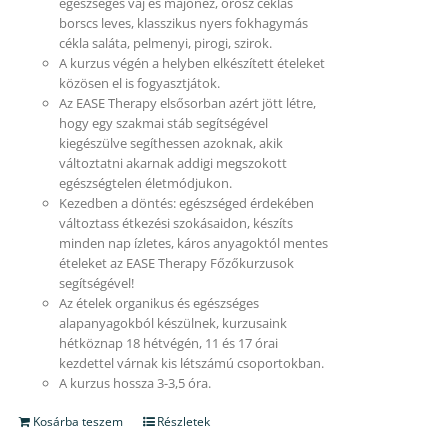
egészséges vaj és majonéz, orosz céklás
borscs leves, klasszikus nyers fokhagymás
cékla saláta, pelmenyi, pirogi, szirok.
A kurzus végén a helyben elkészített ételeket
közösen el is fogyasztjátok.
Az EASE Therapy elsősorban azért jött létre,
hogy egy szakmai stáb segítségével
kiegészülve segíthessen azoknak, akik
változtatni akarnak addigi megszokott
egészségtelen életmódjukon.
Kezedben a döntés: egészséged érdekében
változtass étkezési szokásaidon, készíts
minden nap ízletes, káros anyagoktól mentes
ételeket az EASE Therapy Főzőkurzusok
segítségével!
Az ételek organikus és egészséges
alapanyagokból készülnek, kurzusaink
hétköznap 18 hétvégén, 11 és 17 órai
kezdettel várnak kis létszámú csoportokban.
A kurzus hossza 3-3,5 óra.
Kosárba teszem
Részletek