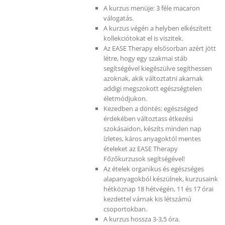
A kurzus menüje: 3 féle macaron
válogatás.
A kurzus végén a helyben elkészített
kollekciótokat el is viszitek.
Az EASE Therapy elsősorban azért jött
létre, hogy egy szakmai stáb
segítségével kiegészülve segíthessen
azoknak, akik változtatni akarnak
addigi megszokott egészségtelen
életmódjukon.
Kezedben a döntés: egészséged
érdekében változtass étkezési
szokásaidon, készíts minden nap
ízletes, káros anyagoktól mentes
ételeket az EASE Therapy
Főzőkurzusok segítségével!
Az ételek organikus és egészséges
alapanyagokból készülnek, kurzusaink
hétköznap 18 hétvégén, 11 és 17 órai
kezdettel várnak kis létszámú
csoportokban.
A kurzus hossza 3-3,5 óra.