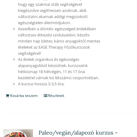
hogy egy szakmai stáb segítségével
kiegészülve segíthessen azoknak, akik
változtatni akarnak addigi megszokott
egészségtelen életmódjukon.
Kezedben a döntés: egészséged érdekében
változtass étkezési szokásaidon, készíts
minden nap ízletes, káros anyagoktól mentes
ételeket az EASE Therapy Főzőkurzusok
segítségével!
Az ételek organikus és egészséges
alapanyagokból készülnek, kurzusaink
hétköznap 18 hétvégén, 11 és 17 órai
kezdettel várnak kis létszámú csoportokban.
A kurzus hossza 3-3,5 óra.
Kosárba teszem
Részletek
Paleo/vegán/alapozó kurzus –