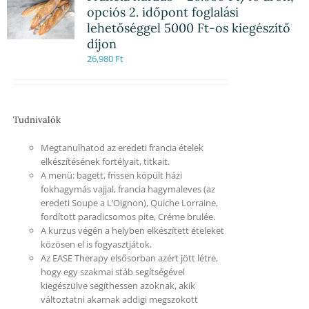
opciós 2. időpont foglalási
lehetőséggel 5000 Ft-os kiegészítő
díjon
26,980
Ft
Tudnivalók
Megtanulhatod az eredeti francia ételek
elkészítésének fortélyait, titkait.
A menü: bagett, frissen köpült házi
fokhagymás vajjal, francia hagymaleves (az
eredeti Soupe a L’Oignon), Quiche Lorraine,
fordított paradicsomos pite, Créme brulée.
A kurzus végén a helyben elkészített ételeket
közösen el is fogyasztjátok.
Az EASE Therapy elsősorban azért jött létre,
hogy egy szakmai stáb segítségével
kiegészülve segíthessen azoknak, akik
változtatni akarnak addigi megszokott