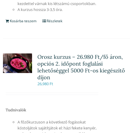
kezdettel várnak kis létszámú csoportokban.
A kurzus hossza 3-3,5 óra.
Kosárba teszem
Részletek
Orosz kurzus – 26.980 Ft/fő áron,
opciós 2. időpont foglalási
lehetőséggel 5000 Ft-os kiegészítő
díjon
26,980
Ft
Tudnivalók
A főzőkurzuson a következő fogásokat
kóstoljátok sajátítjátok el: házi fekete kenyér,