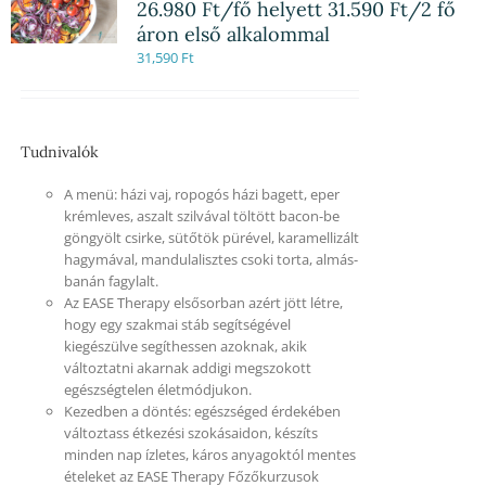
26.980 Ft/fő helyett 31.590 Ft/2 fő
áron első alkalommal
31,590
Ft
Tudnivalók
A menü: házi vaj, ropogós házi bagett, eper
krémleves, aszalt szilvával töltött bacon-be
göngyölt csirke, sütőtök pürével, karamellizált
hagymával, mandulalisztes csoki torta, almás-
banán fagylalt.
Az EASE Therapy elsősorban azért jött létre,
hogy egy szakmai stáb segítségével
kiegészülve segíthessen azoknak, akik
változtatni akarnak addigi megszokott
egészségtelen életmódjukon.
Kezedben a döntés: egészséged érdekében
változtass étkezési szokásaidon, készíts
minden nap ízletes, káros anyagoktól mentes
ételeket az EASE Therapy Főzőkurzusok