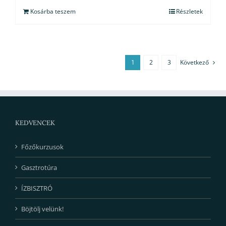
Kosárba teszem
Részletek
1
2
3
Következő
KEDVENCEK
Főzőkurzusok
Gasztrotúra
ÍZBISZTRÓ
Böjtölj velünk!