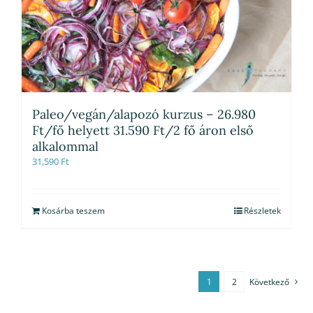
Paleo/vegán/alapozó kurzus – 26.980
Ft/fő helyett 31.590 Ft/2 fő áron első
alkalommal
31,590
Ft
Kosárba teszem
Részletek
1
2
Következő