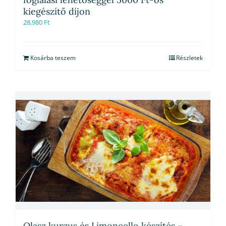
kiegészítő díjon
28,980
Ft
Kosárba teszem
Részletek
Olasz kurzus és Limoncello készítés –