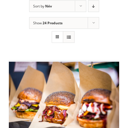
Sort by
Név
Show
24 Products