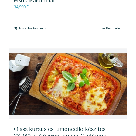
első alkalommal
34,990
Ft
Kosárba teszem
Részletek
Olasz kurzus és Limoncello készítés –
28.980 Ft/fő áron, opciós 2. időpont