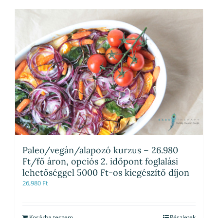
Paleo/vegán/alapozó kurzus – 26.980
Ft/fő áron, opciós 2. időpont foglalási
lehetőséggel 5000 Ft-os kiegészítő díjon
26,980
Ft
Kosárba teszem
Részletek