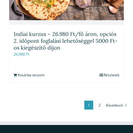
Indiai kurzus – 26.980 Ft/fő áron, opciós
2. időpont foglalási lehetőséggel 5000 Ft-
os kiegészítő díjon
26,980
Ft
Kosárba teszem
Részletek
1
2
Következő