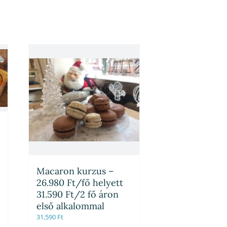
Macaron kurzus –
26.980 Ft/fő helyett
31.590 Ft/2 fő áron
első alkalommal
31,590
Ft