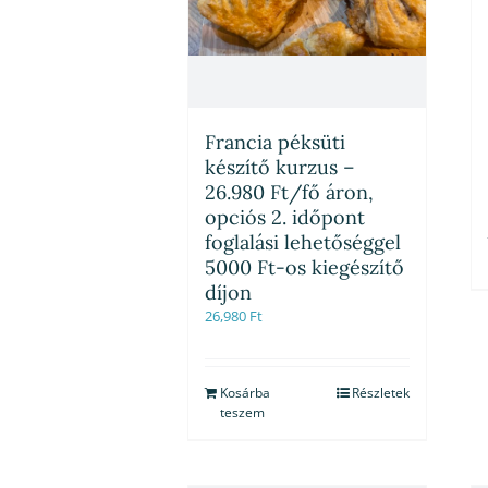
Francia péksüti
készítő kurzus –
26.980 Ft/fő áron,
opciós 2. időpont
foglalási lehetőséggel
5000 Ft-os kiegészítő
díjon
26,980
Ft
Kosárba
Részletek
teszem