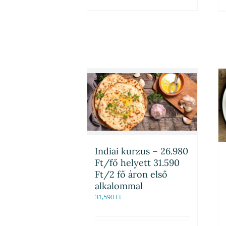
Indiai kurzus – 26.980
Ft/fő helyett 31.590
Ft/2 fő áron első
alkalommal
31,590
Ft