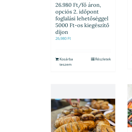
26.980 Ft/fő áron,
opciós 2. időpont
foglalási lehetőséggel
5000 Ft-os kiegészítő
díjon
26,980
Ft
Kosárba
Részletek
teszem