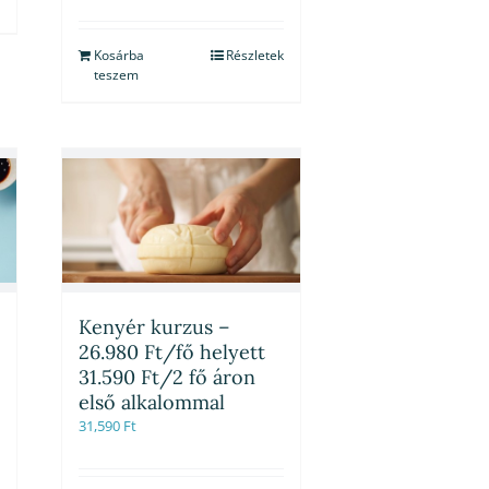
Kosárba
Részletek
teszem
Kenyér kurzus –
26.980 Ft/fő helyett
31.590 Ft/2 fő áron
első alkalommal
31,590
Ft