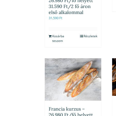
26.980 Ft/fő helyett
31.590 Ft/2 fő áron
első alkalommal
31,590
Ft
Kosárba
Részletek
teszem
Francia kurzus –
26.980 Ft/fő helyett