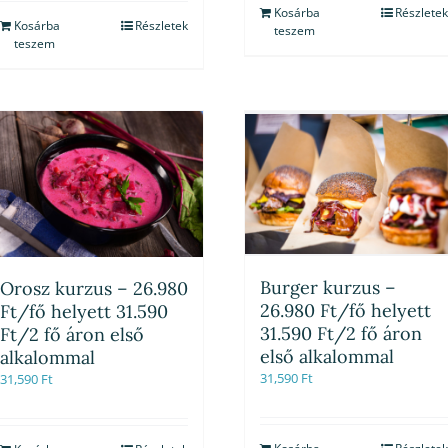
Kosárba
Részletek
Kosárba
Részletek
teszem
teszem
Burger kurzus –
Orosz kurzus – 26.980
26.980 Ft/fő helyett
Ft/fő helyett 31.590
31.590 Ft/2 fő áron
Ft/2 fő áron első
első alkalommal
alkalommal
31,590
Ft
31,590
Ft