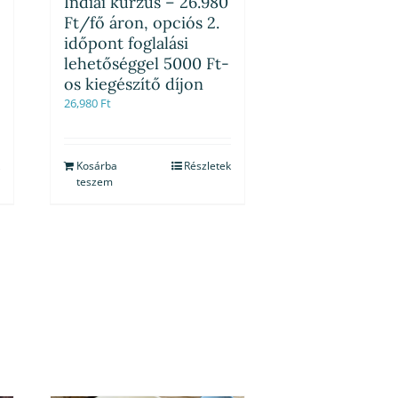
Indiai kurzus – 26.980
Ft/fő áron, opciós 2.
időpont foglalási
lehetőséggel 5000 Ft-
os kiegészítő díjon
26,980
Ft
Kosárba
Részletek
teszem