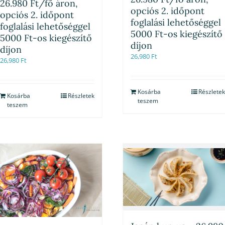
26.980 Ft/fő áron,
opciós 2. időpont
opciós 2. időpont
foglalási lehetőséggel
foglalási lehetőséggel
5000 Ft-os kiegészítő
5000 Ft-os kiegészítő
díjon
díjon
26,980
Ft
26,980
Ft
Kosárba
Részletek
Kosárba
Részletek
teszem
teszem