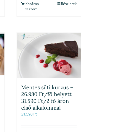
Kosárba
Részletek
teszem
Mentes süti kurzus –
26.980 Ft/fő helyett
31.590 Ft/2 fő áron
első alkalommal
31,590
Ft