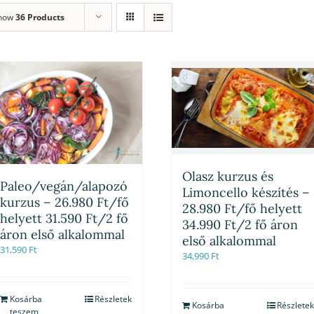
how
36 Products
Olasz kurzus és
Paleo/vegán/alapozó
Limoncello készítés –
kurzus – 26.980 Ft/fő
28.980 Ft/fő helyett
helyett 31.590 Ft/2 fő
34.990 Ft/2 fő áron
áron első alkalommal
első alkalommal
31,590
Ft
34,990
Ft
Kosárba
Részletek
Kosárba
Részletek
teszem