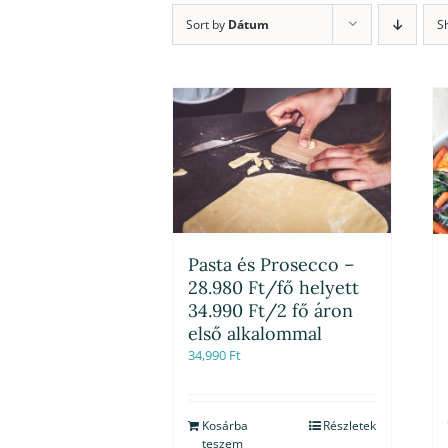
Sort by
Dátum
S
Pasta és Prosecco –
28.980 Ft/fő helyett
34.990 Ft/2 fő áron
első alkalommal
34,990
Ft
Kosárba
Részletek
teszem