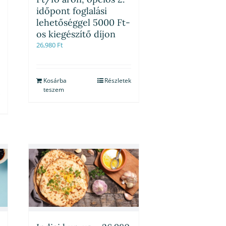
időpont foglalási
lehetőséggel 5000 Ft-
os kiegészítő díjon
26,980
Ft
Kosárba
Részletek
teszem