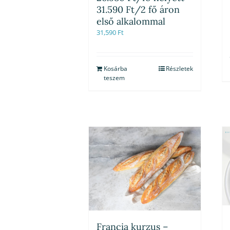
31.590 Ft/2 fő áron
első alkalommal
31,590
Ft
Kosárba
Részletek
teszem
Francia kurzus –