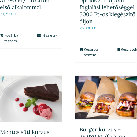
31.590 Ft/2 fő áron
opciós 2. időpont
első alkalommal
foglalási lehetőséggel
5000 Ft-os kiegészítő
31,590
Ft
díjon
26,980
Ft
Kosárba
Részletek
teszem
Kosárba
Részletek
teszem
Burger kurzus –
Mentes süti kurzus –
26.980 Ft/fő áron,