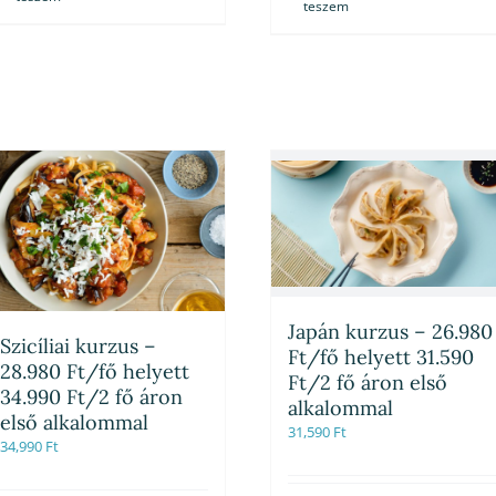
teszem
Japán kurzus – 26.980
Szicíliai kurzus –
Ft/fő helyett 31.590
28.980 Ft/fő helyett
Ft/2 fő áron első
34.990 Ft/2 fő áron
alkalommal
első alkalommal
31,590
Ft
34,990
Ft