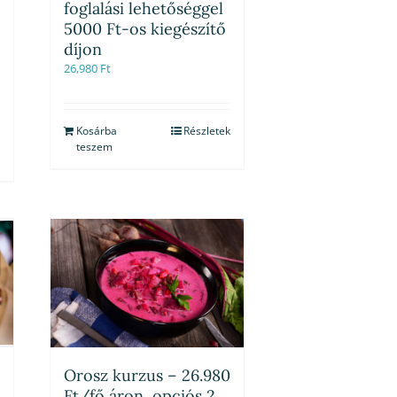
foglalási lehetőséggel
5000 Ft-os kiegészítő
díjon
26,980
Ft
Kosárba
Részletek
teszem
Orosz kurzus – 26.980
Ft/fő áron, opciós 2.